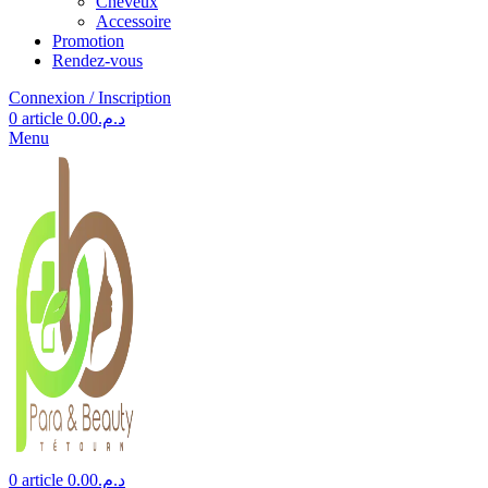
Cheveux
Accessoire
Promotion
Rendez-vous
Connexion / Inscription
0
article
0.00
د.م.
Menu
0
article
0.00
د.م.