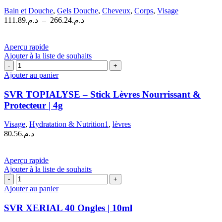
variations.
Bain et Douche
,
Gels Douche
,
Cheveux
,
Corps
,
Visage
Les
Plage
111.89
د.م.
–
266.24
د.م.
options
de
peuvent
prix :
être
د.م.111.89
Aperçu rapide
choisies
à
Ajouter à la liste de souhaits
sur
quantité
د.م.266.24
la
de
Ajouter au panier
page
SVR
du
TOPIALYSE
SVR TOPIALYSE – Stick Lèvres Nourrissant &
produit
–
Protecteur | 4g
Stick
Lèvres
Visage
,
Hydratation & Nutrition1
,
lèvres
Nourrissant
80.56
د.م.
&
Protecteur
|
Aperçu rapide
4g
Ajouter à la liste de souhaits
quantité
de
Ajouter au panier
SVR
XERIAL
SVR XERIAL 40 Ongles | 10ml
40