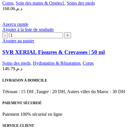
Ongles
Corps
,
Soin des mains & Ongles1
,
Soins des pieds
|
168.06
د.م.
10ml
Aperçu rapide
Ajouter à la liste de souhaits
quantité
de
Ajouter au panier
SVR
XERIAL
SVR XERIAL Fissures & Crevasses | 50 ml
Fissures
&
Soins des pieds
,
Hydratation & Réparation
,
Corps
Crevasses
146.79
د.م.
|
50
LIVRAISON À DOMICILE
ml
Tétouan : 15 DH ,Tanger : 20 DH, Autres villes du Maroc : 30 DH
PAIEMENT SÉCURISÉ
Paiement 100% sécurisé en ligne
SERVICE CLIENT