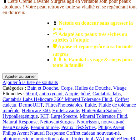
🧴
Cette Crème Lavante Surgras agit en véritable soin pour peaux
atopiques ! Votre peau retrouve toute sa vitalité en se régénérant tout
en douceur.
💧
Nettoie en douceur sans agresser la
peau
🌱 Adapté aux peaux très sèches ou
sujettes à l’atopie
🛡️ Apaise et répare grâce à sa formule
surgras
👨‍👩‍👧 Familial : visage & corps pour
toute la famille
quantité
Ajouter au panier
de
Ajouter à la liste de souhaits
Rogé
Catégories :
Bain et Douche
,
Corps
,
Huiles de Douche
,
Visage
Cavaillès
Étiquettes :
50 ml
,
antioxydant
,
Atopie
,
bébé
,
Cantabria labs
,
Dermo-
Cantabria Labs Heliocare 360° Mineral Tolerance Fluid
,
Coffret
U.H.T.
cadeau
,
DermoUHT
,
FiltresPhotostables
,
fluide
,
Fluide de tolérance
Huile
minérale
,
Heliocare 360
,
HuileLavante
,
HuileSolaireSatinée
,
Lavante
Hypoallergénique
,
KIT
,
LargeSpectre
,
Mineral Tolerance Fluid
,
Surgras
Natural Response
,
NettoyantSurgras
,
Nourrisson
,
nouveau-né
,
|
PeauApaisée
,
PeauSublimée
,
PeauxTrèsSèches
,
Philips Avent
,
500ml
Philips Avent Natural Response Coffret cadeau nouveau-né
,
photoprotecteur
,
protection solaire
,
ProtectionUVALumièreBleueIR
,