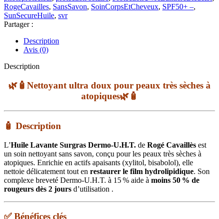
RogeCavailles
,
SansSavon
,
SoinCorpsEtCheveux
,
SPF50+ –
,
SunSecureHuile
,
svr
Partager :
Description
Avis (0)
Description
🌿🧴Nettoyant ultra doux pour peaux très sèches à
atopiques🌿🧴
🧴
Description
L’
Huile Lavante Surgras Dermo-U.H.T.
de
Rogé Cavaillès
est
un soin nettoyant sans savon, conçu pour les peaux très sèches à
atopiques. Enrichie en actifs apaisants (xylitol, bisabolol), elle
nettoie délicatement tout en
restaurer le film hydrolipidique
. Son
complexe breveté Dermo-U.H.T. à 15 % aide à
moins 50 % de
rougeurs dès 2 jours
d’utilisation
.
✅
Bénéfices clés