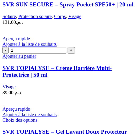
SUN
SVR SUN SECURE – Spray Pocket SPF50+ | 20 ml
SECURE
–
Solaire
,
Protection solaire
,
Corps
,
Visage
Spray
131.00
د.م.
Pocket
SPF50+
|
Aperçu rapide
20
Ajouter à la liste de souhaits
ml
quantité
de
Ajouter au panier
SVR
TOPIALYSE
SVR TOPIALYSE – Crème Barrière Multi-
–
Protectrice | 50 ml
Crème
Barrière
Visage
Multi-
89.00
د.م.
Protectrice
|
50
Aperçu rapide
ml
Ajouter à la liste de souhaits
Ce
Choix des options
produit
a
SVR TOPIALYSE – Gel Lavant Doux Protecteur
plusieurs