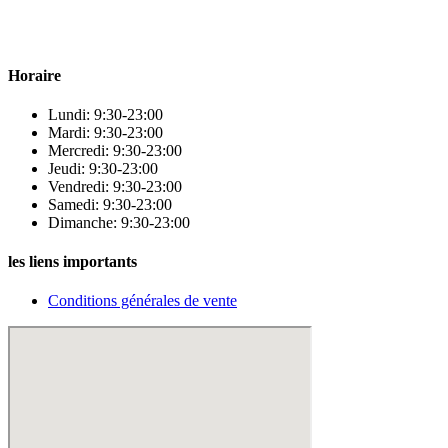
qualité pour répondre à tous vos besoins en matière de santé et de
beauté.
Horaire
Lundi: 9:30-23:00
Mardi: 9:30-23:00
Mercredi: 9:30-23:00
Jeudi: 9:30-23:00
Vendredi: 9:30-23:00
Samedi: 9:30-23:00
Dimanche: 9:30-23:00
les liens importants
Conditions générales de vente