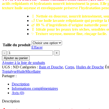
actifs relipidants et hydratants nourrit intensément la peau. Elle p
د.م.145.50
texture huile soyeuse et enveloppante préserve l’hydratation pe
à
د.م.187.47
💧
Nettoie en douceur, nourrit intensément, sou
🛁
Une huile lavante relipidante qui protège la 
🌿
89 % d’ingrédients d’origine naturelle pour t
🍼
Idéale pour les peaux très sèches, sensibles o
✨
Texture soyeuse, mousse fine, rinçage facile.
Taille du produit
Effacer
quantité
de
Ajouter au panier
SVR
Ajouter à la liste de souhaits
TOPIALYSE
UGS :
ND
Catégories :
Bain et Douche
,
Corps
,
Huiles de Douche
Ét
–
TopialyseHuileMicellaire
Huile
Partager :
Lavante
Description
Informations complémentaires
Avis (0)
Description