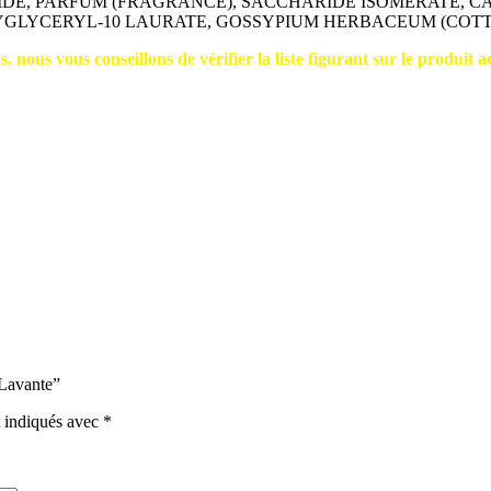
E, PARFUM (FRAGRANCE), SACCHARIDE ISOMERATE, CA
YGLYCERYL-10 LAURATE, GOSSYPIUM HERBACEUM (COTTO
, nous vous conseillons de vérifier la liste figurant sur le produit a
 Lavante”
t indiqués avec
*