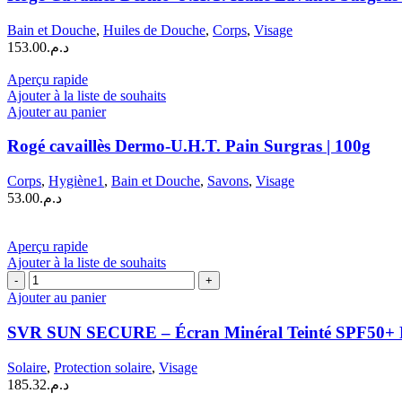
Bain et Douche
,
Huiles de Douche
,
Corps
,
Visage
153.00
د.م.
Aperçu rapide
Ajouter à la liste de souhaits
Ajouter au panier
Rogé cavaillès Dermo-U.H.T. Pain Surgras | 100g
Corps
,
Hygiène1
,
Bain et Douche
,
Savons
,
Visage
53.00
د.م.
Aperçu rapide
Ajouter à la liste de souhaits
quantité
de
Ajouter au panier
SVR
SUN
SVR SUN SECURE – Écran Minéral Teinté SPF50+ Peau
SECURE
–
Solaire
,
Protection solaire
,
Visage
Écran
185.32
د.م.
Minéral