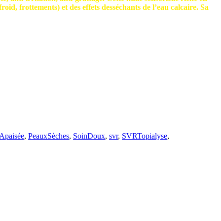
roid, frottements) et des effets desséchants de l’eau calcaire. Sa
Apaisée
,
PeauxSèches
,
SoinDoux
,
svr
,
SVRTopialyse
,