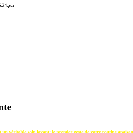
Plage
6.24
د.م.
de
prix :
د.م.111.89
à
د.م.266.24
nte
t un véritable soin lavant; le premier geste de votre routine apaisant