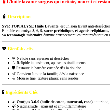
🧴
L’huile lavante surgras qui nettoie, nourrit et restau
🧴
Description
SVR TOPIALYSE Huile Lavante
est un soin lavant anti-dessèche
Enrichie en
oméga 3, 6, 9
,
sucre prébiotique
, et
agents relipidants
,
Sa
technologie micellaire
élimine efficacement les impuretés tout en 
💖
Bienfaits clés
🧼 Nettoie sans agresser ni dessécher
💧 Relipide intensément, apaise les tiraillements
🛡️ Restaure la barrière cutanée dès la douche
👶 Convient à toute la famille, dès la naissance
🌸 Mousse fine, texture plaisir, sans résidus
🧪
Ingrédients Clés
🌿
Omégas 3-6-9 (huile de coton, tournesol, coco)
: nutrition,
🍃
Niacinamide
: apaisant et anti-inflammatoire