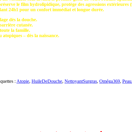
réserve le film hydrolipidique, protège des agressions extérieures (f
ndant 24h1 pour un confort immédiat et longue durée.
lage dès la douche.
barrière cutanée.
oute la famille.
u atopiques – dès la naissance.
iquettes :
Atopie
,
HuileDeDouche
,
NettoyantSurgras
,
Oméga369
,
Peau