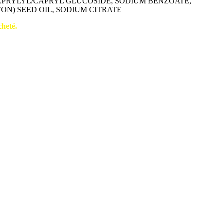
PRYLYL/CAPRYL GLUCOSIDE, SODIUM BENZOATE,
N) SEED OIL, SODIUM CITRATE
cheté.