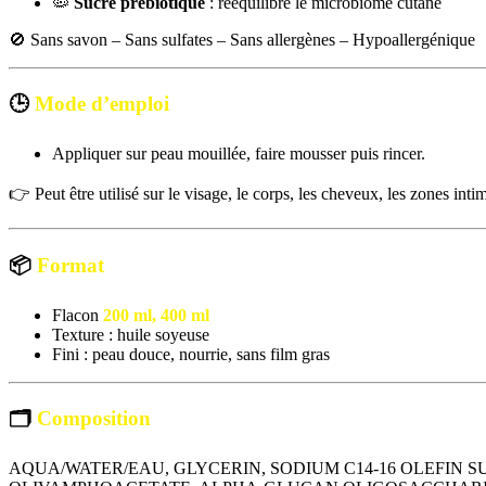
🦠
Sucre prébiotique
: rééquilibre le microbiome cutané
🚫 Sans savon – Sans sulfates – Sans allergènes – Hypoallergénique
🕒
Mode d’emploi
Appliquer sur peau mouillée, faire mousser puis rincer.
👉 Peut être utilisé sur le visage, le corps, les cheveux, les zones intime
📦
Format
Flacon
200 ml, 400 ml
Texture : huile soyeuse
Fini : peau douce, nourrie, sans film gras
🗂
Composition
AQUA/WATER/EAU, GLYCERIN, SODIUM C14-16 OLEFIN 