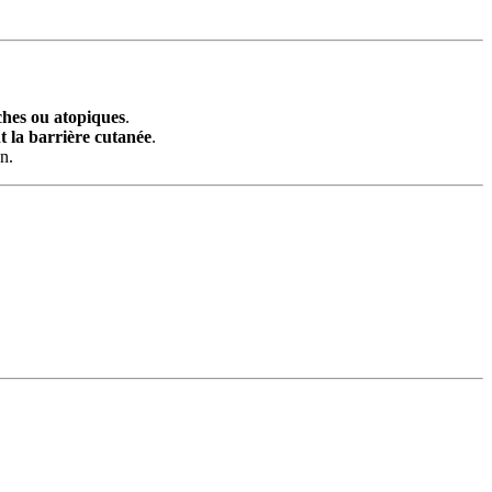
èches ou atopiques
.
t la barrière cutanée
.
n.