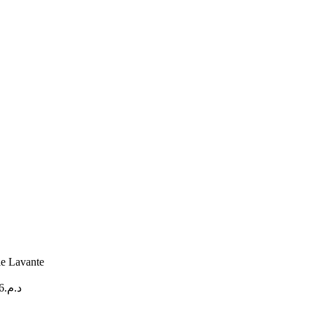
 Lavante
6
د.م.