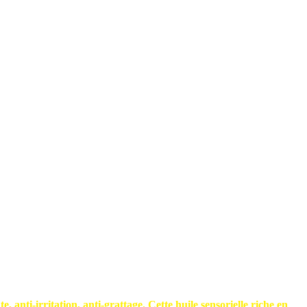
e, anti-irritation, anti-grattage. Cette huile sensorielle riche en