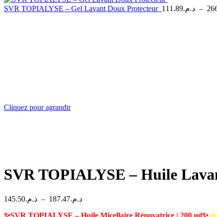
SVR TOPIALYSE – Gel Lavant Doux Protecteur
111.89
د.م.
–
26
Cliquez pour agrandir
SVR TOPIALYSE – Huile Lava
Plage
145.50
د.م.
–
187.47
د.م.
de
✨SVR TOPIALYSE – Huile Micellaire Rénovatrice | 200 ml✨
prix :
es