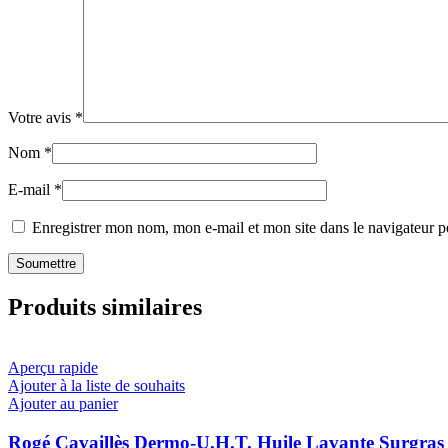
Votre avis
*
Nom
*
E-mail
*
Enregistrer mon nom, mon e-mail et mon site dans le navigateur
Produits similaires
Aperçu rapide
Ajouter à la liste de souhaits
Ajouter au panier
Rogé Cavaillès Dermo-U.H.T. Huile Lavante Surgras 