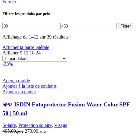
Fermer
Filtrer les produits par prix
Prix
Prix
Filtrer
min
max
Affichage de 1–12 sur 39 résultats
Afficher la barre latérale
Afficher
9
12
18
24
-33%
Aperçu rapide
Ajouter à la liste de souhaits
Ajouter au panier
☀️✨ ISDIN Fotoprotector Fusion Water Color SPF
50 | 50 ml
Solaire
,
Protection solaire
,
Visage
Le
Le
405.00
د.م.
270.00
د.م.
prix
prix