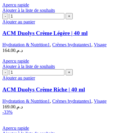
initial
actuel
Aperçu rapide
était :
est :
Ajouter à la liste de souhaits
quantité
د.م.405.00.
د.م.270.00.
de
Ajouter au panier
ACM
Duolys
ACM Duolys Crème Légère | 40 ml
Crème
Légère
Hydratation & Nutrition1
,
Crèmes hydratantes1
,
Visage
|
164.00
د.م.
40
ml
Aperçu rapide
Ajouter à la liste de souhaits
quantité
de
Ajouter au panier
ACM
Duolys
ACM Duolys Crème Riche | 40 ml
Crème
Riche
Hydratation & Nutrition1
,
Crèmes hydratantes1
,
Visage
|
169.00
د.م.
40
-33%
ml
Aperçu rapide