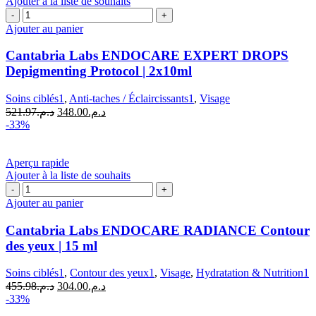
Ajouter à la liste de souhaits
quantité
de
Ajouter au panier
Cantabria
Labs
Cantabria Labs ENDOCARE EXPERT DROPS
ENDOCARE
Depigmenting Protocol | 2x10ml
EXPERT
DROPS
Soins ciblés1
,
Anti-taches / Éclaircissants1
,
Visage
Depigmenting
Le
Le
521.97
د.م.
348.00
د.م.
Protocol
prix
prix
-33%
|
initial
actuel
2x10ml
était :
est :
د.م.348.00.
د.م.521.97.
Aperçu rapide
Ajouter à la liste de souhaits
quantité
de
Ajouter au panier
Cantabria
Labs
Cantabria Labs ENDOCARE RADIANCE Contour
ENDOCARE
des yeux | 15 ml
RADIANCE
Contour
Soins ciblés1
,
Contour des yeux1
,
Visage
,
Hydratation & Nutrition1
des
Le
Le
455.98
د.م.
304.00
د.م.
yeux
prix
prix
-33%
|
initial
actuel
15