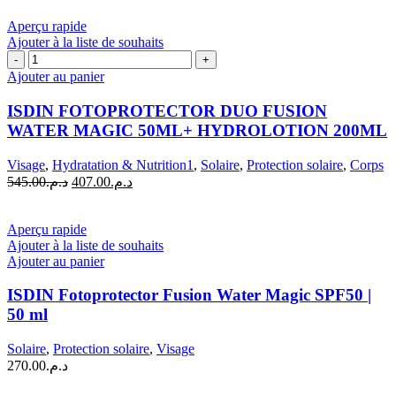
était :
est :
OIL
د.م.412.00.
د.م.555.00.
Aperçu rapide
200ML
Ajouter à la liste de souhaits
quantité
de
Ajouter au panier
ISDIN
FOTOPROTECTOR
ISDIN FOTOPROTECTOR DUO FUSION
DUO
WATER MAGIC 50ML+ HYDROLOTION 200ML
FUSION
WATER
Visage
,
Hydratation & Nutrition1
,
Solaire
,
Protection solaire
,
Corps
MAGIC
Le
Le
545.00
د.م.
407.00
د.م.
50ML+
prix
prix
HYDROLOTION
initial
actuel
200ML
était :
est :
Aperçu rapide
د.م.407.00.
د.م.545.00.
Ajouter à la liste de souhaits
Ajouter au panier
ISDIN Fotoprotector Fusion Water Magic SPF50 |
50 ml
Solaire
,
Protection solaire
,
Visage
270.00
د.م.