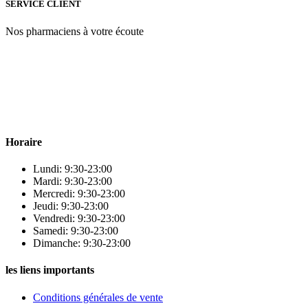
SERVICE CLIENT
Nos pharmaciens à votre écoute
Para & beauty Tétouan votre destination pour la santé et le bien-être
! Nous sommes fiers d’offrir une vaste sélection de produits de
qualité pour répondre à tous vos besoins en matière de santé et de
beauté.
Horaire
Lundi: 9:30-23:00
Mardi: 9:30-23:00
Mercredi: 9:30-23:00
Jeudi: 9:30-23:00
Vendredi: 9:30-23:00
Samedi: 9:30-23:00
Dimanche: 9:30-23:00
les liens importants
Conditions générales de vente