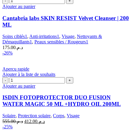
de
Ajouter au panier
Cantabria
labs
Cantabria labs SKIN RESIST Velvet Cleanser | 200
SKIN
ML
RESIST
Velvet
Soins ciblés1
,
Anti-irritations1
,
Visage
,
Nettoyants &
Cleanser
Démaquillants1
,
Peaux sensibles / Rougeurs1
|
175.00
د.م.
200
-26%
ML
Aperçu rapide
Ajouter à la liste de souhaits
quantité
de
Ajouter au panier
ISDIN
FOTOPROTECTOR
ISDIN FOTOPROTECTOR DUO FUSION
DUO
WATER MAGIC 50 ML +HYDRO OIL 200ML
FUSION
WATER
Solaire
,
Protection solaire
,
Corps
,
Visage
MAGIC
Le
Le
555.00
د.م.
412.00
د.م.
50
prix
prix
-25%
ML
initial
actuel
+HYDRO