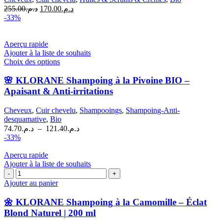
la
Le
Le
255.00
د.م.
170.00
د.م.
Pivoine
prix
prix
-33%
BIO
initial
actuel
–
était :
est :
Cuir
د.م.170.00.
د.م.255.00.
Aperçu rapide
Chevelu
Ajouter à la liste de souhaits
Sensible
Ce
Choix des options
|
produit
100
a
🌸 KLORANE Shampoing à la Pivoine BIO –
ml
plusieurs
Apaisant & Anti-irritations
variations.
Les
Cheveux
,
Cuir chevelu
,
Shampooings
,
Shampoing-Anti-
options
desquamative
,
Bio
peuvent
Plage
74.70
د.م.
–
121.40
د.م.
être
de
-33%
choisies
prix :
sur
د.م.74.70
Aperçu rapide
la
à
Ajouter à la liste de souhaits
page
quantité
د.م.121.40
du
de
Ajouter au panier
produit
🌼
KLORANE
🌼 KLORANE Shampoing à la Camomille – Éclat
Shampoing
Blond Naturel | 200 ml
à