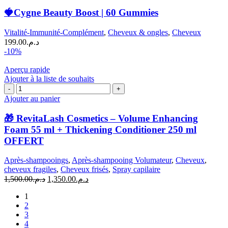
🍓Cygne Beauty Boost | 60 Gummies
Vitalité-Immunité-Complément
,
Cheveux & ongles
,
Cheveux
199.00
د.م.
-10%
Aperçu rapide
Ajouter à la liste de souhaits
quantité
de
Ajouter au panier
🎁
RevitaLash
🎁 RevitaLash Cosmetics – Volume Enhancing
Cosmetics
Foam 55 ml + Thickening Conditioner 250 ml
–
OFFERT
Volume
Enhancing
Après-shampooings
,
Après-shampooing Volumateur
,
Cheveux
,
Foam
cheveux fragiles
,
Cheveux frisés
,
Spray capilaire
55
Le
Le
ml
1,500.00
د.م.
1,350.00
د.م.
prix
prix
+
1
initial
actuel
Thickening
2
était :
est :
Conditioner
3
د.م.1,350.00.
د.م.1,500.00.
250
4
ml