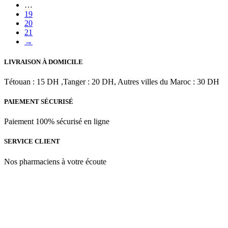
…
OFFERT
19
20
21
→
LIVRAISON À DOMICILE
Tétouan : 15 DH ,Tanger : 20 DH, Autres villes du Maroc : 30 DH
PAIEMENT SÉCURISÉ
Paiement 100% sécurisé en ligne
SERVICE CLIENT
Nos pharmaciens à votre écoute
Para & beauty Tétouan votre destination pour la santé et le bien-être
! Nous sommes fiers d’offrir une vaste sélection de produits de
qualité pour répondre à tous vos besoins en matière de santé et de
beauté.