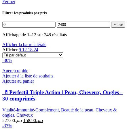
Fermer
Filtrer les produits par prix
Prix
Prix
Filtrer
min
max
Affichage de 1–12 sur 248 résultats
Afficher la barre latérale
Afficher
9
12
18
24
-30%
Aperçu rapide
Ajouter à la liste de souhaits
Ajouter au panier
💊Perfectil Triple Action | Peau, Cheveux, Ongles –
30 comprimés
Vitalité-Immunité-Complément
,
Beauté de la peau
,
Cheveux &
ongles
,
Cheveux
Le
Le
227.00
د.م.
158.90
د.م.
prix
prix
-33%