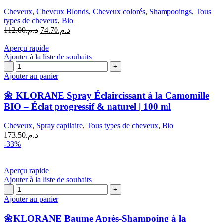
la
Cheveux
,
Cheveux Blonds
,
Cheveux colorés
,
Shampooings
,
Tous
Camomille
types de cheveux
,
Bio
–
Le
Le
112.00
د.م.
74.70
د.م.
Éclat
prix
prix
Blond
initial
actuel
Aperçu rapide
Naturel
était :
est :
Ajouter à la liste de souhaits
|
quantité
د.م.112.00.
د.م.74.70.
200
de
Ajouter au panier
ml
🌼
KLORANE
🌼 KLORANE Spray Éclaircissant à la Camomille
Spray
BIO – Éclat progressif & naturel | 100 ml
Éclaircissant
à
Cheveux
,
Spray capilaire
,
Tous types de cheveux
,
Bio
la
173.50
د.م.
Camomille
-33%
BIO
–
Éclat
Aperçu rapide
progressif
Ajouter à la liste de souhaits
&
quantité
naturel
de
Ajouter au panier
|
🌼
100
KLORANE
ml
🌼KLORANE Baume Après-Shampoing à la