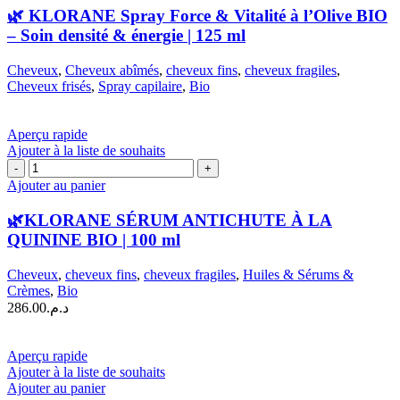
🌿 KLORANE Spray Force & Vitalité à l’Olive BIO
– Soin densité & énergie | 125 ml
Cheveux
,
Cheveux abîmés
,
cheveux fins
,
cheveux fragiles
,
Cheveux frisés
,
Spray capilaire
,
Bio
Aperçu rapide
Ajouter à la liste de souhaits
quantité
de
Ajouter au panier
🌿
KLORANE
🌿KLORANE SÉRUM ANTICHUTE À LA
SÉRUM
QUININE BIO | 100 ml
ANTICHUTE
À
Cheveux
,
cheveux fins
,
cheveux fragiles
,
Huiles & Sérums &
LA
Crèmes
,
Bio
QUININE
286.00
د.م.
BIO
|
100
Aperçu rapide
ml
Ajouter à la liste de souhaits
Ajouter au panier