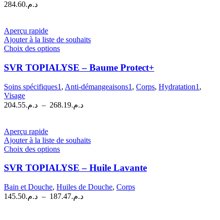
284.60
د.م.
SPF50
|
200
Aperçu rapide
ml
Ajouter à la liste de souhaits
Ce
Choix des options
produit
a
SVR TOPIALYSE – Baume Protect+
plusieurs
variations.
Soins spécifiques1
,
Anti-démangeaisons1
,
Corps
,
Hydratation1
,
Les
Visage
options
Plage
204.55
د.م.
–
268.19
د.م.
peuvent
de
être
prix :
choisies
د.م.204.55
Aperçu rapide
sur
à
Ajouter à la liste de souhaits
la
Ce
Choix des options
د.م.268.19
page
produit
du
a
SVR TOPIALYSE – Huile Lavante
produit
plusieurs
variations.
Bain et Douche
,
Huiles de Douche
,
Corps
Les
Plage
145.50
د.م.
–
187.47
د.م.
options
de
peuvent
prix :
être