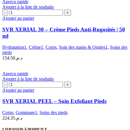
د.م.145.50
Aperçu rapide
choisies
à
Ajouter à la liste de souhaits
sur
quantité
د.م.187.47
la
de
Ajouter au panier
page
SVR
du
XERIAL
SVR XERIAL 30 – Crème Pieds Anti-Rugosités | 50
produit
30
ml
–
Crème
Hydratation1
,
Crème1
,
Corps
,
Soin des mains & Ongles1
,
Soins des
Pieds
pieds
Anti-
154.50
د.م.
Rugosités
|
50
Aperçu rapide
ml
Ajouter à la liste de souhaits
quantité
de
Ajouter au panier
SVR
XERIAL
SVR XERIAL PEEL – Soin Exfoliant Pieds
PEEL
–
Corps
,
Gommage1
,
Soins des pieds
Soin
224.35
د.م.
Exfoliant
Pieds
LIVRAISON À DOMICILE