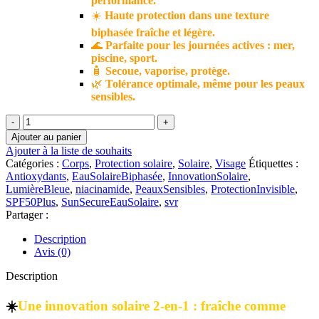
performance.
☀️
Haute protection dans une texture
biphasée fraîche et légère.
🌊
Parfaite pour les journées actives : mer,
piscine, sport.
🧴
Secoue, vaporise, protège.
🌿
Tolérance optimale, même pour les peaux
sensibles.
quantité
de
Ajouter au panier
SVR
Ajouter à la liste de souhaits
SUN
Catégories :
Corps
,
Protection solaire
,
Solaire
,
Visage
Étiquettes :
SECURE
Antioxydants
,
EauSolaireBiphasée
,
InnovationSolaire
,
–
LumièreBleue
,
niacinamide
,
PeauxSensibles
,
ProtectionInvisible
,
Eau
SPF50Plus
,
SunSecureEauSolaire
,
svr
Solaire
Partager :
SPF50+ |
200
Description
ml
Avis (0)
Description
☀️
Une innovation solaire 2-en-1 : fraîche comme