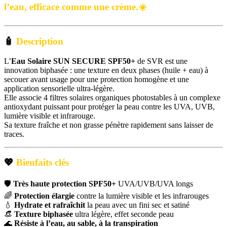
l’eau, efficace comme une crème.☀️
🧴
Description
L’
Eau Solaire SUN SECURE SPF50+
de SVR est une
innovation biphasée : une texture en deux phases (huile + eau) à
secouer avant usage pour une protection homogène et une
application sensorielle ultra-légère.
Elle associe 4 filtres solaires organiques photostables à un complexe
antioxydant puissant pour protéger la peau contre les UVA, UVB,
lumière visible et infrarouge.
Sa texture fraîche et non grasse pénètre rapidement sans laisser de
traces.
💖
Bienfaits clés
🛡️
Très haute protection SPF50+
UVA/UVB/UVA longs
🌈
Protection élargie
contre la lumière visible et les infrarouges
💧
Hydrate et rafraîchit
la peau avec un fini sec et satiné
👒
Texture biphasée
ultra légère, effet seconde peau
🌊
Résiste à l’eau, au sable, à la transpiration