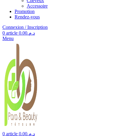
Cheveux
Accessoire
Promotion
Rendez-vous
Connexion / Inscription
0
article
0.00
د.م.
Menu
0
article
0.00
د.م.