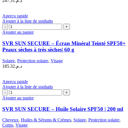
247.31
د.م.
SPF50
|
200
Aperçu rapide
ml
Ajouter à la liste de souhaits
quantité
de
Ajouter au panier
SVR
SUN
SVR SUN SECURE – Écran Minéral Teinté SPF50+
SECURE
Peaux sèches à très sèches| 60 g
–
Écran
Solaire
,
Protection solaire
,
Visage
Minéral
185.32
د.م.
Teinté
SPF50+
Peaux
Aperçu rapide
sèches
Ajouter à la liste de souhaits
à
quantité
très
de
Ajouter au panier
sèches|
SVR
60
SUN
g
SVR SUN SECURE – Huile Solaire SPF50 | 200 ml
SECURE
–
Cheveux
,
Huiles & Sérums & Crèmes
,
Solaire
,
Protection solaire
,
Huile
Corps
,
Visage
Solaire