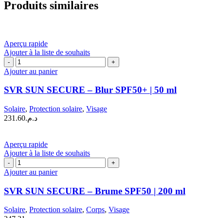
Produits similaires
Aperçu rapide
Ajouter à la liste de souhaits
quantité
de
Ajouter au panier
SVR
SUN
SVR SUN SECURE – Blur SPF50+ | 50 ml
SECURE
–
Solaire
,
Protection solaire
,
Visage
Blur
231.60
د.م.
SPF50+
|
50
Aperçu rapide
ml
Ajouter à la liste de souhaits
quantité
de
Ajouter au panier
SVR
SUN
SVR SUN SECURE – Brume SPF50 | 200 ml
SECURE
–
Solaire
,
Protection solaire
,
Corps
,
Visage
Brume