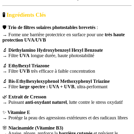
🧪
Ingrédients Clés
🛡️
Trio de filtres solaires photostables brevetés
:
→ Forme une barrière protectrice en surface pour une
très haute
protection UVA/UVB
🔬
Diethylamino Hydroxybenzoyl Hexyl Benzoate
→ Filtre
UVA
longue durée, haute photostabilité
🔬
Ethylhexyl Triazone
→ Filtre
UVB
très efficace à faible concentration
🔬
Bis-Ethylhexyloxyphenol Methoxyphenyl Triazine
→ Filtre
large spectre : UVA + UVB
, ultra-performant
🌿
Extrait de Cresson
→ Puissant
anti-oxydant naturel
, lutte contre le stress oxydatif
✨
Vitamine E
→ Protège la peau des agressions extérieures et des radicaux libres
🌸
Niacinamide (Vitamine B3)
→ Apaise, répare, renforce la
barrière cutanée
et prévient le