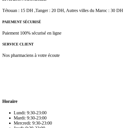
Tétouan : 15 DH ,Tanger : 20 DH, Autres villes du Maroc : 30 DH
PAIEMENT SÉCURISÉ
Paiement 100% sécurisé en ligne
SERVICE CLIENT
Nos pharmaciens à votre écoute
Para & beauty Tétouan votre destination pour la santé et le bien-être
! Nous sommes fiers d’offrir une vaste sélection de produits de
qualité pour répondre à tous vos besoins en matière de santé et de
beauté.
Horaire
Lundi: 9:30-23:00
Mardi: 9:30-23:00
Mercredi: 9:30-23:00