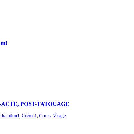
 ml
 POST-ACTE, POST-TATOUAGE
dratation1
,
Crème1
,
Corps
,
Visage