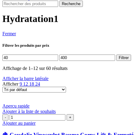
Recherche
Hydratation1
Fermer
Filtrer les produits par prix
Prix
Prix
Filtrer
min
max
Affichage de 1–12 sur 60 résultats
Afficher la barre latérale
Afficher
9
12
18
24
Aperçu rapide
Ajouter à la liste de souhaits
quantité
de
Ajouter au panier
🍇
Caudalie
🍇 Caudalie Vinosculpt Baume Corps Lift & Fermeté