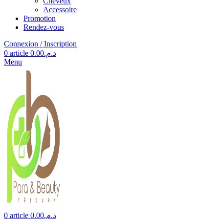
Cheveux
Accessoire
Promotion
Rendez-vous
Connexion / Inscription
0
article
0.00
د.م.
Menu
0
article
0.00
د.م.