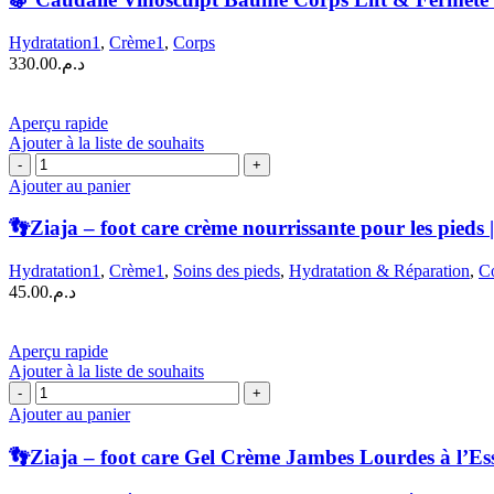
Vinosculpt
Baume
Hydratation1
,
Crème1
,
Corps
Corps
330.00
د.م.
Lift
&
Fermeté
Aperçu rapide
|
Ajouter à la liste de souhaits
250
quantité
ML
de
Ajouter au panier
👣
Ziaja
👣Ziaja – foot care crème nourrissante pour les pieds
–
foot
Hydratation1
,
Crème1
,
Soins des pieds
,
Hydratation & Réparation
,
C
care
45.00
د.م.
crème
nourrissante
pour
Aperçu rapide
les
Ajouter à la liste de souhaits
pieds
quantité
|
de
Ajouter au panier
50
👣
ML
Ziaja
👣Ziaja – foot care Gel Crème Jambes Lourdes à l’Es
–
foot