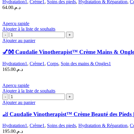
Hydratation1
,
Crème1
,
Soins des pieds
,
Hydratation & Réparation
,
C
care
64.00
د.م.
Gel
Crème
Jambes
Aperçu rapide
Lourdes
Ajouter à la liste de souhaits
à
quantité
l’Essence
de
Ajouter au panier
de
💅
Marron
👐
💅👐 Caudalie Vinotherapist™ Crème Mains & Ongle
d’Inde
Caudalie
|
Vinotherapist™
100
Hydratation1
,
Crème1
,
Corps
,
Soin des mains & Ongles1
Crème
ml
165.00
د.م.
Mains
&
Ongles
Aperçu rapide
|
Ajouter à la liste de souhaits
75
quantité
mL
de
Ajouter au panier
🦶
Caudalie
🦶 Caudalie Vinotherapist™ Crème Beauté des Pieds 
Vinotherapist™
Crème
Hydratation1
,
Crème1
,
Soins des pieds
,
Hydratation & Réparation
,
C
Beauté
195.00
د.م.
des