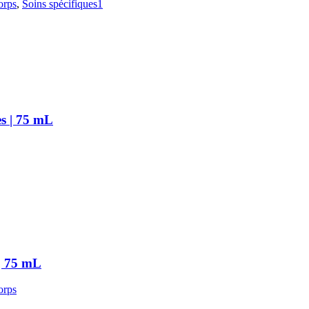
orps
,
Soins spécifiques1
s | 75 mL
| 75 mL
orps