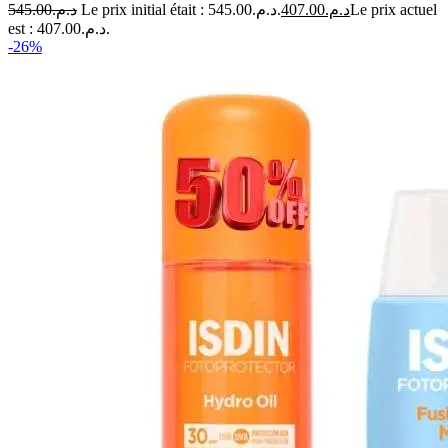
545.00
د.م.
Le prix initial était : د.م.545.00.
407.00
د.م.
Le prix actuel
est : د.م.407.00.
-26%