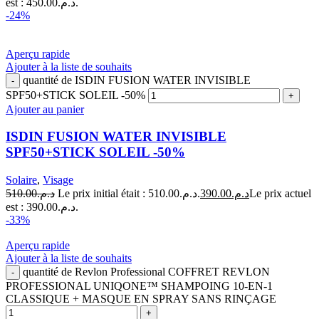
est : د.م.450.00.
-24%
Aperçu rapide
Ajouter à la liste de souhaits
quantité de ISDIN FUSION WATER INVISIBLE
SPF50+STICK SOLEIL -50%
Ajouter au panier
ISDIN FUSION WATER INVISIBLE
SPF50+STICK SOLEIL -50%
Solaire
,
Visage
510.00
د.م.
Le prix initial était : د.م.510.00.
390.00
د.م.
Le prix actuel
est : د.م.390.00.
-33%
Aperçu rapide
Ajouter à la liste de souhaits
quantité de Revlon Professional COFFRET REVLON
PROFESSIONAL UNIQONE™ SHAMPOING 10-EN-1
CLASSIQUE + MASQUE EN SPRAY SANS RINÇAGE