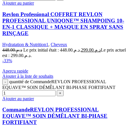
Ajouter au panier
Revlon Professional COFFRET REVLON
PROFESSIONAL UNIQONE™ SHAMPOING 10-
EN-1 CLASSIQUE + MASQUE EN SPRAY SANS
RINÇAGE
Hydratation & Nutrition1
,
Cheveux
448.00
د.م.
Le prix initial était : د.م.448.00.
299.00
د.م.
Le prix actuel
est : د.م.299.00.
-33%
Aperçu rapide
Ajouter à la liste de souhaits
quantité de CommandeREVLON PROFESSIONAL
EQUAVE™ SOIN DÉMÊLANT BI-PHASE FORTIFIANT
Ajouter au panier
CommandeREVLON PROFESSIONAL
EQUAVE™ SOIN DÉMÊLANT BI-PHASE
FORTIFIANT