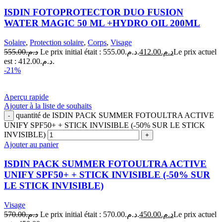
ISDIN FOTOPROTECTOR DUO FUSION
WATER MAGIC 50 ML +HYDRO OIL 200ML
Solaire
,
Protection solaire
,
Corps
,
Visage
555.00
د.م.
Le prix initial était : د.م.555.00.
412.00
د.م.
Le prix actuel
est : د.م.412.00.
-21%
Aperçu rapide
Ajouter à la liste de souhaits
quantité de ISDIN PACK SUMMER FOTOULTRA ACTIVE
UNIFY SPF50+ + STICK INVISIBLE (-50% SUR LE STICK
INVISIBLE)
Ajouter au panier
ISDIN PACK SUMMER FOTOULTRA ACTIVE
UNIFY SPF50+ + STICK INVISIBLE (-50% SUR
LE STICK INVISIBLE)
Visage
570.00
د.م.
Le prix initial était : د.م.570.00.
450.00
د.م.
Le prix actuel