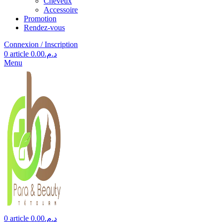
Cheveux
Accessoire
Promotion
Rendez-vous
Connexion / Inscription
0
article
0.00
د.م.
Menu
0
article
0.00
د.م.