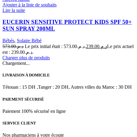
Ajouter à la liste de souhaits
Lire la suite
EUCERIN SENSITIVE PROTECT KIDS SPF 50+
SUN SPRAY 200ML
Bébés
,
Solaire Bébé
573.00
د.م.
Le prix initial était : د.م.573.00.
239.00
د.م.
Le prix actuel
est : د.م.239.00.
Charger plus de produits
Chargement...
LIVRAISON À DOMICILE
Tétouan : 15 DH ,Tanger : 20 DH, Autres villes du Maroc : 30 DH
PAIEMENT SÉCURISÉ
Paiement 100% sécurisé en ligne
SERVICE CLIENT
Nos pharmaciens à votre écoute