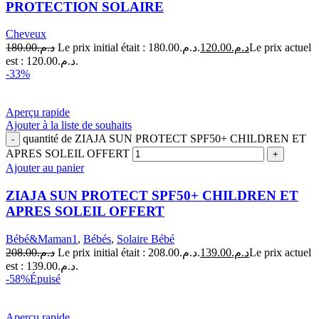
PROTECTION SOLAIRE
Cheveux
180.00
د.م.
Le prix initial était : د.م.180.00.
120.00
د.م.
Le prix actuel
est : د.م.120.00.
-33%
Aperçu rapide
Ajouter à la liste de souhaits
quantité de ZIAJA SUN PROTECT SPF50+ CHILDREN ET
APRES SOLEIL OFFERT
Ajouter au panier
ZIAJA SUN PROTECT SPF50+ CHILDREN ET
APRES SOLEIL OFFERT
Bébé&Maman1
,
Bébés
,
Solaire Bébé
208.00
د.م.
Le prix initial était : د.م.208.00.
139.00
د.م.
Le prix actuel
est : د.م.139.00.
-58%
Épuisé
Aperçu rapide