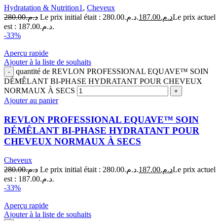
Hydratation & Nutrition1
,
Cheveux
280.00
د.م.
Le prix initial était : د.م.280.00.
187.00
د.م.
Le prix actuel
est : د.م.187.00.
-33%
Aperçu rapide
Ajouter à la liste de souhaits
quantité de REVLON PROFESSIONAL EQUAVE™ SOIN
DÉMÊLANT BI-PHASE HYDRATANT POUR CHEVEUX
NORMAUX À SECS
Ajouter au panier
REVLON PROFESSIONAL EQUAVE™ SOIN
DÉMÊLANT BI-PHASE HYDRATANT POUR
CHEVEUX NORMAUX À SECS
Cheveux
280.00
د.م.
Le prix initial était : د.م.280.00.
187.00
د.م.
Le prix actuel
est : د.م.187.00.
-33%
Aperçu rapide
Ajouter à la liste de souhaits