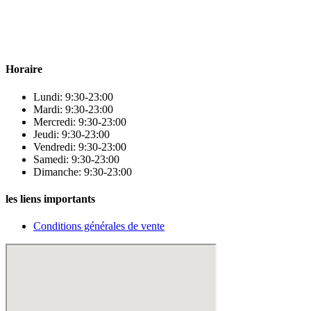
Para & beauty Tétouan votre destination pour la santé et le bien-être
! Nous sommes fiers d’offrir une vaste sélection de produits de
qualité pour répondre à tous vos besoins en matière de santé et de
beauté.
Horaire
Lundi: 9:30-23:00
Mardi: 9:30-23:00
Mercredi: 9:30-23:00
Jeudi: 9:30-23:00
Vendredi: 9:30-23:00
Samedi: 9:30-23:00
Dimanche: 9:30-23:00
les liens importants
Conditions générales de vente