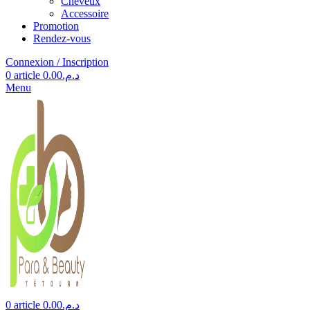
Cheveux
Accessoire
Promotion
Rendez-vous
Connexion / Inscription
0
article
0.00
د.م.
Menu
0
article
0.00
د.م.