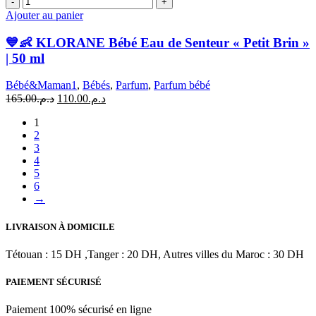
de
Ajouter au panier
💙
👶
💙👶 KLORANE Bébé Eau de Senteur « Petit Brin »
KLORANE
| 50 ml
Bébé
Eau
Bébé&Maman1
,
Bébés
,
Parfum
,
Parfum bébé
de
Le
Le
165.00
د.م.
110.00
د.م.
Senteur
prix
prix
"Petit
1
initial
actuel
Brin"
2
était :
est :
|
3
د.م.110.00.
د.م.165.00.
50
4
ml
5
6
→
LIVRAISON À DOMICILE
Tétouan : 15 DH ,Tanger : 20 DH, Autres villes du Maroc : 30 DH
PAIEMENT SÉCURISÉ
Paiement 100% sécurisé en ligne