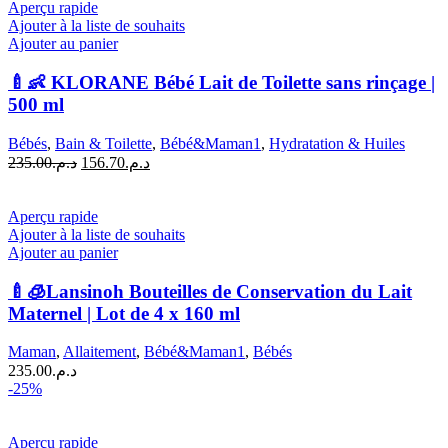
Aperçu rapide
Ajouter à la liste de souhaits
Ajouter au panier
🍼👶 KLORANE Bébé Lait de Toilette sans rinçage |
500 ml
Bébés
,
Bain & Toilette
,
Bébé&Maman1
,
Hydratation & Huiles
Le
Le
235.00
د.م.
156.70
د.م.
prix
prix
initial
actuel
était :
est :
Aperçu rapide
د.م.156.70.
د.م.235.00.
Ajouter à la liste de souhaits
Ajouter au panier
🍼🧊Lansinoh Bouteilles de Conservation du Lait
Maternel | Lot de 4 x 160 ml
Maman
,
Allaitement
,
Bébé&Maman1
,
Bébés
235.00
د.م.
-25%
Aperçu rapide