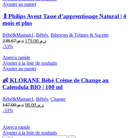
Ajouter au panier
🍼Philips Avent Tasse d’apprentissage Natural | 4
mois et plus
Bébé&Maman1
,
Bébés
,
Biberons & Tétines & Sucette
Le
Le
238.67
د.م.
179.00
د.م.
prix
prix
-33%
initial
actuel
était :
est :
Aperçu rapide
د.م.179.00.
د.م.238.67.
Ajouter à la liste de souhaits
Ajouter au panier
👶 KLORANE Bébé Crème de Change au
Calendula BIO | 100 ml
Bébé&Maman1
,
Bébés
,
Change
Le
Le
147.00
د.م.
98.00
د.م.
prix
prix
-33%
initial
actuel
était :
est :
د.م.98.00.
د.م.147.00.
Aperçu rapide
Ajouter à la liste de souhaits
quantité