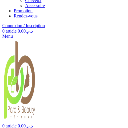
Cheveux
Accessoire
Promotion
Rendez-vous
Connexion / Inscription
0
article
0.00
د.م.
Menu
0
article
0.00
د.م.