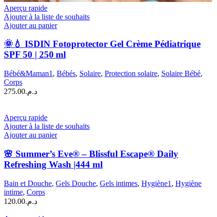
Aperçu rapide
Ajouter à la liste de souhaits
Ajouter au panier
🌞💧 ISDIN Fotoprotector Gel Crème Pédiatrique
SPF 50 | 250 ml
Bébé&Maman1
,
Bébés
,
Solaire
,
Protection solaire
,
Solaire Bébé
,
Corps
275.00
د.م.
Aperçu rapide
Ajouter à la liste de souhaits
Ajouter au panier
🌸 Summer’s Eve® – Blissful Escape® Daily
Refreshing Wash |444 ml
Bain et Douche
,
Gels Douche
,
Gels intimes
,
Hygiène1
,
Hygiène
intime
,
Corps
120.00
د.م.