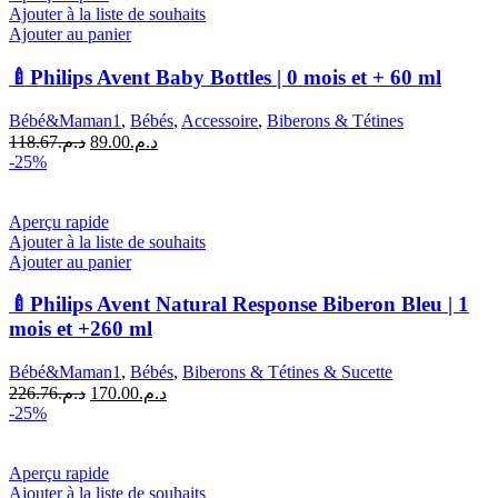
Ajouter à la liste de souhaits
Ajouter au panier
🍼Philips Avent Baby Bottles | 0 mois et + 60 ml
Bébé&Maman1
,
Bébés
,
Accessoire
,
Biberons & Tétines
Le
Le
118.67
د.م.
89.00
د.م.
prix
prix
-25%
initial
actuel
était :
est :
د.م.89.00.
د.م.118.67.
Aperçu rapide
Ajouter à la liste de souhaits
Ajouter au panier
🍼Philips Avent Natural Response Biberon Bleu | 1
mois et +260 ml
Bébé&Maman1
,
Bébés
,
Biberons & Tétines & Sucette
Le
Le
226.76
د.م.
170.00
د.م.
prix
prix
-25%
initial
actuel
était :
est :
د.م.170.00.
د.م.226.76.
Aperçu rapide
Ajouter à la liste de souhaits