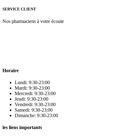
SERVICE CLIENT
Nos pharmaciens à votre écoute
Para & beauty Tétouan votre destination pour la santé et le bien-être
! Nous sommes fiers d’offrir une vaste sélection de produits de
qualité pour répondre à tous vos besoins en matière de santé et de
beauté.
Horaire
Lundi: 9:30-23:00
Mardi: 9:30-23:00
Mercredi: 9:30-23:00
Jeudi: 9:30-23:00
Vendredi: 9:30-23:00
Samedi: 9:30-23:00
Dimanche: 9:30-23:00
les liens importants