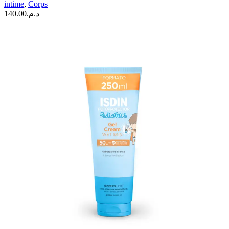
intime
,
Corps
140.00
د.م.