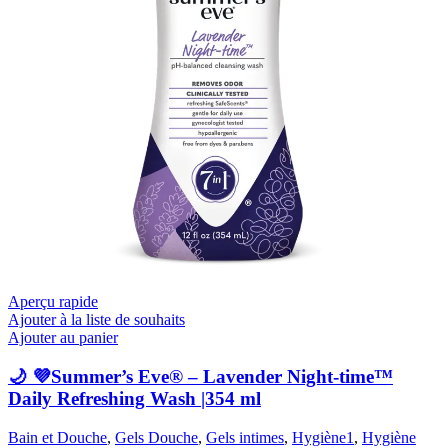
Aperçu rapide
Ajouter à la liste de souhaits
Ajouter au panier
🌙 💜Summer’s Eve® – Lavender Night-time™
Daily Refreshing Wash |354 ml
Bain et Douche
,
Gels Douche
,
Gels intimes
,
Hygiène1
,
Hygiène