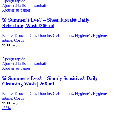
Aperçu rapide
Ajouter à la liste de souhaits
Ajouter au panier
🌸 Summer’s Eve® – Sheer Floral® Daily
Refreshing Wash |266 ml
Bain et Douche
,
Gels Douche
,
Gels intimes
,
Hygiène1
,
Hygiène
intime
,
Corps
95.00
د.م.
Aperçu rapide
Ajouter à la liste de souhaits
Ajouter au panier
🌸 Summer’s Eve® – Simply Sensitive® Daily
Cleansing Wash | 266 ml
Bain et Douche
,
Gels Douche
,
Gels intimes
,
Hygiène1
,
Hygiène
intime
,
Corps
95.00
د.م.
-33%