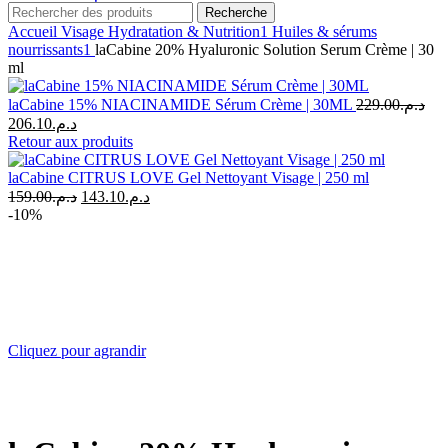
Recherche
Accueil
Visage
Hydratation & Nutrition1
Huiles & sérums
nourrissants1
laCabine 20% Hyaluronic Solution Serum Crème | 30
ml
laCabine 15% NIACINAMIDE Sérum Crème | 30ML
229.00
د.م.
Le
Le
206.10
د.م.
prix
prix
Retour aux produits
initial
actuel
était :
est :
laCabine CITRUS LOVE Gel Nettoyant Visage | 250 ml
د.م.229.00.
Le
د.م.206.10.
Le
159.00
د.م.
143.10
د.م.
prix
prix
-10%
initial
actuel
était :
est :
د.م.143.10.
د.م.159.00.
Cliquez pour agrandir