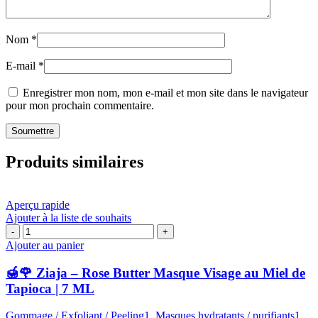
Nom
*
E-mail
*
Enregistrer mon nom, mon e-mail et mon site dans le navigateur
pour mon prochain commentaire.
Produits similaires
Aperçu rapide
Ajouter à la liste de souhaits
quantité
de
Ajouter au panier
🍯
🌹
🍯🌹 Ziaja – Rose Butter Masque Visage au Miel de
Ziaja
Tapioca | 7 ML
–
Rose
Gommage / Exfoliant / Peeling1
,
Masques hydratants / purifiants1
,