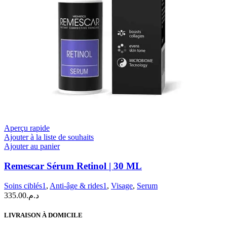
Aperçu rapide
Ajouter à la liste de souhaits
Ajouter au panier
Remescar Sérum Retinol | 30 ML
Soins ciblés1
,
Anti-âge & rides1
,
Visage
,
Serum
335.00
د.م.
LIVRAISON À DOMICILE