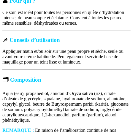
👤
Pour qui ?
Ce soin est idéal pour toutes les personnes en quête d’hydratation
intense, de peau souple et éclatante. Convient à toutes les peaux,
même sensibles, déshydratées ou ternes.
📌
Conseils d’utilisation
Appliquer matin et/ou soir sur une peau propre et sèche, seule ou
avant votre crème habituelle. Peut également servir de base de
maquillage pour un teint lisse et lumineux.
🗂️
Composition
Aqua (eau), propanediol, amidon d’Oryza sativa (riz), citrate
d’oléate de glycéryle, squalane, hyaluronate de sodium, allantoïne,
caprylyl glycol, beurre de Butyrospermum parkii (karité), gluconate
de sodium, polyacryloyldiméthyl taurate de sodium, triglycéride
caprylique/caprique, 1,2-hexanediol, parfum (parfum), alcool
phénéthylique.
REMARQUE :
En raison de l’amélioration continue de nos