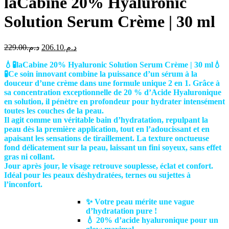
laCabine 20% Hyaluronic
Solution Serum Crème | 30 ml
Le
Le
229.00
د.م.
206.10
د.م.
prix
prix
💧🧪laCabine 20% Hyaluronic Solution Serum Crème | 30 ml💧
initial
actuel
🧪Ce soin innovant combine la puissance d’un sérum à la
était :
est :
douceur d’une crème dans une formule unique 2 en 1. Grâce à
د.م.206.10.
د.م.229.00.
sa concentration exceptionnelle de 20 % d’Acide Hyaluronique
en solution, il pénètre en profondeur pour hydrater intensément
toutes les couches de la peau.
Il agit comme un véritable bain d’hydratation, repulpant la
peau dès la première application, tout en l’adoucissant et en
apaisant les sensations de tiraillement. La texture onctueuse
fond délicatement sur la peau, laissant un fini soyeux, sans effet
gras ni collant.
Jour après jour, le visage retrouve souplesse, éclat et confort.
Idéal pour les peaux déshydratées, ternes ou sujettes à
l’inconfort.
✨ Votre peau mérite une vague
d’hydratation pure !
💧 20% d’acide hyaluronique pour un