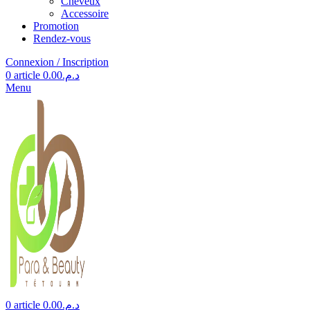
Cheveux
Accessoire
Promotion
Rendez-vous
Connexion / Inscription
0
article
0.00
د.م.
Menu
0
article
0.00
د.م.