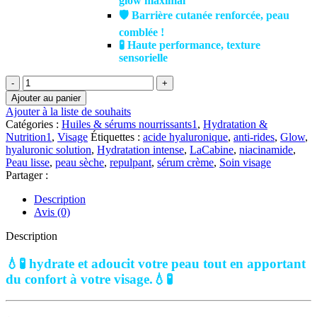
glow maximal
🛡️ Barrière cutanée renforcée, peau
comblée !
🧪 Haute performance, texture
sensorielle
quantité
de
Ajouter au panier
laCabine
Ajouter à la liste de souhaits
20%
Catégories :
Huiles & sérums nourrissants1
,
Hydratation &
Hyaluronic
Nutrition1
,
Visage
Étiquettes :
acide hyaluronique
,
anti-rides
,
Glow
,
Solution
hyaluronic solution
,
Hydratation intense
,
LaCabine
,
niacinamide
,
Serum
Peau lisse
,
peau sèche
,
repulpant
,
sérum crème
,
Soin visage
Crème
Partager :
|
30
Description
ml
Avis (0)
Description
💧🧪 hydrate et adoucit votre peau tout en apportant
du confort à votre visage.
💧🧪