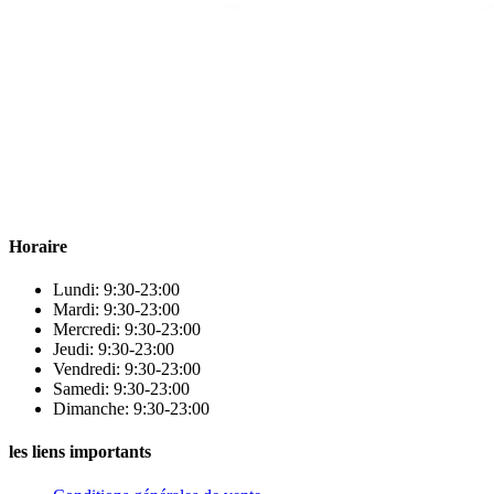
Para & beauty Tétouan votre destination pour la santé et le bien-être
! Nous sommes fiers d’offrir une vaste sélection de produits de
qualité pour répondre à tous vos besoins en matière de santé et de
beauté.
Horaire
Lundi: 9:30-23:00
Mardi: 9:30-23:00
Mercredi: 9:30-23:00
Jeudi: 9:30-23:00
Vendredi: 9:30-23:00
Samedi: 9:30-23:00
Dimanche: 9:30-23:00
les liens importants