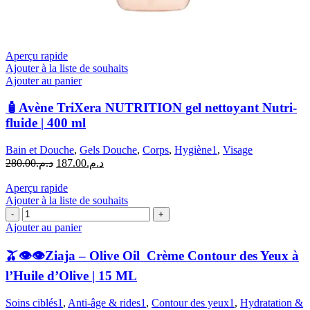
Aperçu rapide
Ajouter à la liste de souhaits
Ajouter au panier
🧴Avène TriXera NUTRITION gel nettoyant Nutri-
fluide | 400 ml
Bain et Douche
,
Gels Douche
,
Corps
,
Hygiène1
,
Visage
Le
Le
280.00
د.م.
187.00
د.م.
prix
prix
initial
actuel
Aperçu rapide
était :
est :
Ajouter à la liste de souhaits
quantité
د.م.280.00.
د.م.187.00.
de
Ajouter au panier
🫒
🫒👁️👁️Ziaja – Olive Oil Crème Contour des Yeux à
👁️
l’Huile d’Olive | 15 ML
👁️
Ziaja
Soins ciblés1
,
Anti-âge & rides1
,
Contour des yeux1
,
Hydratation &
–