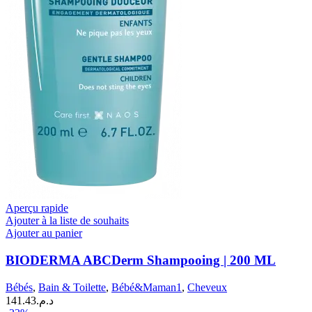
Aperçu rapide
Ajouter à la liste de souhaits
Ajouter au panier
BIODERMA ABCDerm Shampooing | 200 ML
Bébés
,
Bain & Toilette
,
Bébé&Maman1
,
Cheveux
141.43
د.م.