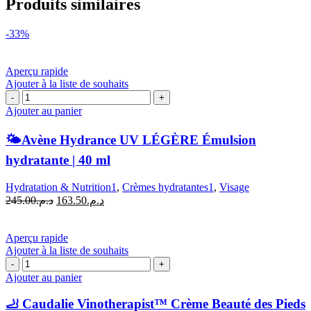
Produits similaires
-33%
Aperçu rapide
Ajouter à la liste de souhaits
quantité
de
Ajouter au panier
🌤️
🌤️Avène Hydrance UV LÉGÈRE Émulsion
Avène
Hydrance
hydratante | 40 ml
UV
LÉGÈRE
Hydratation & Nutrition1
,
Crèmes hydratantes1
,
Visage
Émulsion
Le
Le
245.00
د.م.
163.50
د.م.
hydratante
prix
prix
|
initial
actuel
40
était :
est :
Aperçu rapide
ml
د.م.163.50.
د.م.245.00.
Ajouter à la liste de souhaits
quantité
de
Ajouter au panier
🦶
Caudalie
🦶 Caudalie Vinotherapist™ Crème Beauté des Pieds