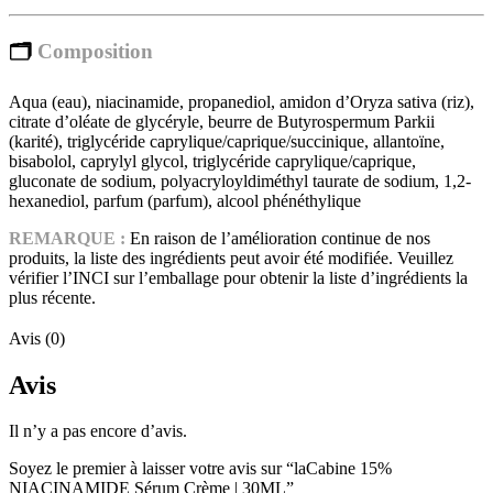
🗂️
Composition
Aqua (eau), niacinamide, propanediol, amidon d’Oryza sativa (riz),
citrate d’oléate de glycéryle, beurre de Butyrospermum Parkii
(karité), triglycéride caprylique/caprique/succinique, allantoïne,
bisabolol, caprylyl glycol, triglycéride caprylique/caprique,
gluconate de sodium, polyacryloyldiméthyl taurate de sodium, 1,2-
hexanediol, parfum (parfum), alcool phénéthylique
REMARQUE :
En raison de l’amélioration continue de nos
produits, la liste des ingrédients peut avoir été modifiée. Veuillez
vérifier l’INCI sur l’emballage pour obtenir la liste d’ingrédients la
plus récente.
Avis (0)
Avis
Il n’y a pas encore d’avis.
Soyez le premier à laisser votre avis sur “laCabine 15%
NIACINAMIDE Sérum Crème | 30ML”