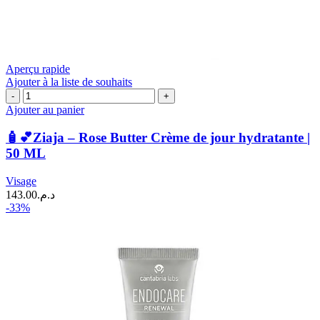
Aperçu rapide
Ajouter à la liste de souhaits
quantité
de
Ajouter au panier
🧴
💕
🧴💕Ziaja – Rose Butter Crème de jour hydratante |
Ziaja
50 ML
–
Rose
Visage
Butter
143.00
د.م.
Crème
-33%
de
jour
hydratante
|
50
ML