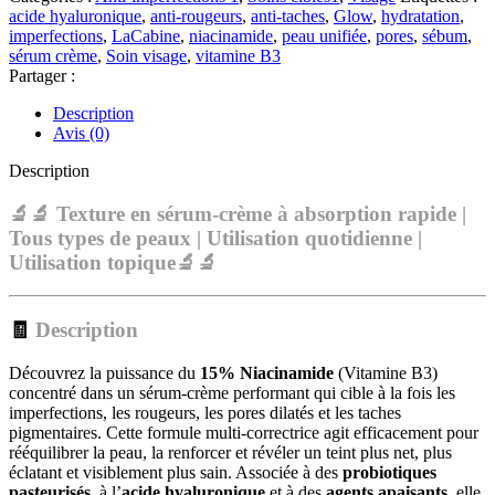
NIACINAMIDE
acide hyaluronique
,
anti-rougeurs
,
anti-taches
,
Glow
,
hydratation
,
Sérum
imperfections
,
LaCabine
,
niacinamide
,
peau unifiée
,
pores
,
sébum
,
Crème
sérum crème
,
Soin visage
,
vitamine B3
|
Partager :
30ML
Description
Avis (0)
Description
🔬🔬 Texture en sérum-crème à absorption rapide |
Tous types de peaux | Utilisation quotidienne |
Utilisation topique🔬🔬
🧾
Description
Découvrez la puissance du
15% Niacinamide
(Vitamine B3)
concentré dans un sérum-crème performant qui cible à la fois les
imperfections, les rougeurs, les pores dilatés et les taches
pigmentaires. Cette formule multi-correctrice agit efficacement pour
rééquilibrer la peau, la renforcer et révéler un teint plus net, plus
éclatant et visiblement plus sain. Associée à des
probiotiques
pasteurisés
, à l’
acide hyaluronique
et à des
agents apaisants
, elle