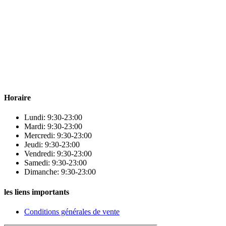
Para & beauty Tétouan votre destination pour la santé et le bien-être
! Nous sommes fiers d’offrir une vaste sélection de produits de
qualité pour répondre à tous vos besoins en matière de santé et de
beauté.
Horaire
Lundi: 9:30-23:00
Mardi: 9:30-23:00
Mercredi: 9:30-23:00
Jeudi: 9:30-23:00
Vendredi: 9:30-23:00
Samedi: 9:30-23:00
Dimanche: 9:30-23:00
les liens importants
Conditions générales de vente