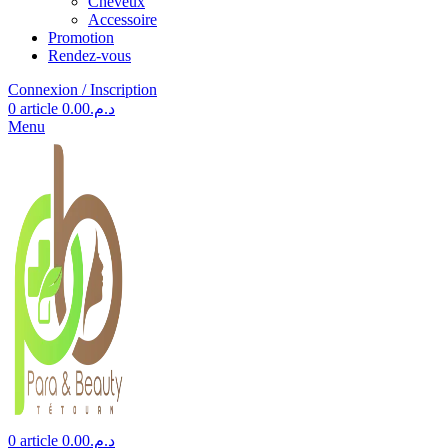
Cheveux
Accessoire
Promotion
Rendez-vous
Connexion / Inscription
0
article
0.00
د.م.
Menu
0
article
0.00
د.م.