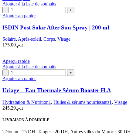
Ajouter à la liste de souhaits
quantité
de
Ajouter au panier
ISDIN
Post
ISDIN Post Solar After Sun Spray | 200 ml
Solar
After
Solaire
,
Après-soleil
,
Corps
,
Visage
Sun
175.00
د.م.
Spray
|
200
Aperçu rapide
ml
Ajouter à la liste de souhaits
quantité
de
Ajouter au panier
Uriage
–
Uriage – Eau Thermale Sérum Booster H.A
Eau
Thermale
Hydratation & Nutrition1
,
Huiles & sérums nourrissants1
,
Visage
Sérum
245.29
د.م.
Booster
H.A
LIVRAISON À DOMICILE
Tétouan : 15 DH ,Tanger : 20 DH, Autres villes du Maroc : 30 DH