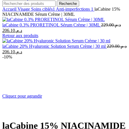
Recherche
Accueil
Visage
Soins ciblés1
Anti-imperfections 1
laCabine 15%
NIACINAMIDE Sérum Crème | 30ML
laCabine 0.3% PRORETINOL Sérum Crème | 30ML
229.00
د.م.
Le
Le
206.10
د.م.
prix
prix
Retour aux produits
initial
actuel
était :
est :
laCabine 20% Hyaluronic Solution Serum Crème | 30 ml
229.00
د.م.
د.م.206.10.
د.م.229.00.
Le
Le
206.10
د.م.
prix
prix
-10%
initial
actuel
était :
est :
د.م.206.10.
د.م.229.00.
Cliquez pour agrandir
laCabine 15% NIACINAMIDE