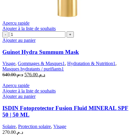
Aperçu rapide
Ajouter à la liste de souhaits
quantité
de
Ajouter au panier
Guinot
Hydra
Guinot Hydra Summum Mask
Summum
Mask
Visage
,
Gommages & Masques1
,
Hydratation & Nutrition1
,
Masques hydratants / purifiants1
Le
Le
640.00
د.م.
576.00
د.م.
prix
prix
initial
actuel
Aperçu rapide
était :
est :
Ajouter à la liste de souhaits
د.م.576.00.
د.م.640.00.
Ajouter au panier
ISDIN Fotoprotector Fusion Fluid MINERAL SPF
50 | 50 ML
Solaire
,
Protection solaire
,
Visage
270.00
د.م.