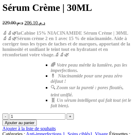
Sérum Crème | 30ML
Le
Le
229.00
د.م.
206.10
د.م.
prix
prix
🔬🔬🌿laCabine 15% NIACINAMIDE Sérum Crème | 30ML
initial
actuel
🔬🔬🌿Sérum crème 2 en 1 avec 15 % de niacinamide. Aide à
était :
est :
corriger tous les types de taches et de marques, apportant de la
د.م.206.10.
د.م.229.00.
luminosité et unifiant le teint tout en hydratant et en
réconfortant votre visage.🔬🔬🌿
🌈
Votre peau mérite la lumière, pas les
imperfections.
💊
Niacinamide pour une peau zéro
défaut !
🔍
Zoom sur la pureté : pores floutés,
teint unifié.
🧬
Un sérum intelligent qui fait tout (et le
fait bien).
quantité
de
Ajouter au panier
laCabine
Ajouter à la liste de souhaits
15%
Catégories :
Anti-imperfections 1
,
Soins ciblés1
,
Visage
Étiquettes :