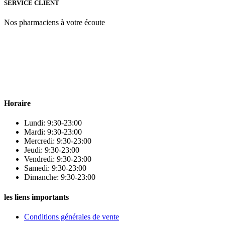
SERVICE CLIENT
Nos pharmaciens à votre écoute
Para & beauty Tétouan votre destination pour la santé et le bien-être
! Nous sommes fiers d’offrir une vaste sélection de produits de
qualité pour répondre à tous vos besoins en matière de santé et de
beauté.
Horaire
Lundi: 9:30-23:00
Mardi: 9:30-23:00
Mercredi: 9:30-23:00
Jeudi: 9:30-23:00
Vendredi: 9:30-23:00
Samedi: 9:30-23:00
Dimanche: 9:30-23:00
les liens importants
Conditions générales de vente