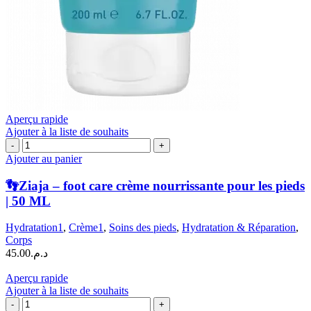
Aperçu rapide
Ajouter à la liste de souhaits
quantité
de
Ajouter au panier
👣
Ziaja
👣Ziaja – foot care crème nourrissante pour les pieds
–
| 50 ML
foot
care
Hydratation1
,
Crème1
,
Soins des pieds
,
Hydratation & Réparation
,
crème
Corps
nourrissante
45.00
د.م.
pour
les
Aperçu rapide
pieds
Ajouter à la liste de souhaits
|
quantité
50