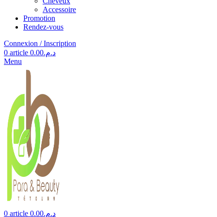
Cheveux
Accessoire
Promotion
Rendez-vous
Connexion / Inscription
0
article
0.00
د.م.
Menu
0
article
0.00
د.م.