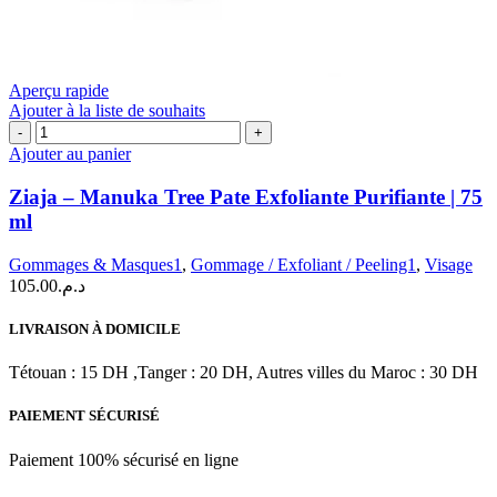
Aperçu rapide
Ajouter à la liste de souhaits
quantité
de
Ajouter au panier
Ziaja
–
Ziaja – Manuka Tree Pate Exfoliante Purifiante | 75
Manuka
ml
Tree
Pate
Gommages & Masques1
,
Gommage / Exfoliant / Peeling1
,
Visage
Exfoliante
105.00
د.م.
Purifiante
|
75
LIVRAISON À DOMICILE
ml
Tétouan : 15 DH ,Tanger : 20 DH, Autres villes du Maroc : 30 DH
PAIEMENT SÉCURISÉ
Paiement 100% sécurisé en ligne