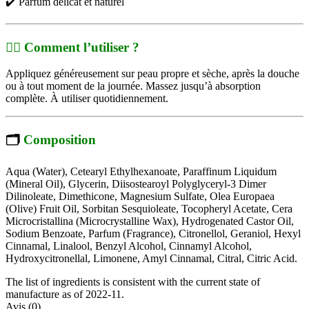
✔️ Parfum délicat et naturel
🧖‍♀️
Comment l’utiliser ?
Appliquez généreusement sur peau propre et sèche, après la douche
ou à tout moment de la journée. Massez jusqu’à absorption
complète. À utiliser quotidiennement.
🗂️
Composition
Aqua (Water), Cetearyl Ethylhexanoate, Paraffinum Liquidum
(Mineral Oil), Glycerin, Diisostearoyl Polyglyceryl-3 Dimer
Dilinoleate, Dimethicone, Magnesium Sulfate, Olea Europaea
(Olive) Fruit Oil, Sorbitan Sesquioleate, Tocopheryl Acetate, Cera
Microcristallina (Microcrystalline Wax), Hydrogenated Castor Oil,
Sodium Benzoate, Parfum (Fragrance), Citronellol, Geraniol, Hexyl
Cinnamal, Linalool, Benzyl Alcohol, Cinnamyl Alcohol,
Hydroxycitronellal, Limonene, Amyl Cinnamal, Citral, Citric Acid.
The list of ingredients is consistent with the current state of
manufacture as of 2022-11.
Avis (0)