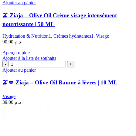
de
Ajouter au panier
🫒
🫒 Ziaja – Olive Oil Crème visage intensément
Ziaja
–
nourrissante | 50 ML
Olive
Oil
Hydratation & Nutrition1
,
Crèmes hydratantes1
,
Visage
Crème
90.00
د.م.
visage
intensément
Aperçu rapide
nourrissante
Ajouter à la liste de souhaits
|
quantité
50
de
ML
Ajouter au panier
🫒
🫒💋 Ziaja – Olive Oil Baume à lèvres | 10 ML
💋
Ziaja
–
Visage
Olive
39.00
د.م.
Oil
Baume
à
lèvres
|
10