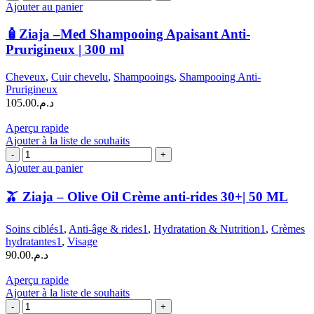
de
Ajouter au panier
ML
🧴
Ziaja
🧴Ziaja –Med Shampooing Apaisant Anti-
–
Prurigineux | 300 ml
Med
Shampooing
Cheveux
,
Cuir chevelu
,
Shampooings
,
Shampooing Anti-
Apaisant
Prurigineux
Anti-
105.00
د.م.
Prurigineux
|
Aperçu rapide
300
Ajouter à la liste de souhaits
ml
quantité
de
Ajouter au panier
🫒
🫒 Ziaja – Olive Oil Crème anti-rides 30+| 50 ML
Ziaja
–
Olive
Soins ciblés1
,
Anti-âge & rides1
,
Hydratation & Nutrition1
,
Crèmes
Oil
hydratantes1
,
Visage
Crème
90.00
د.م.
anti-
rides
Aperçu rapide
30+|
Ajouter à la liste de souhaits
50
quantité
ML