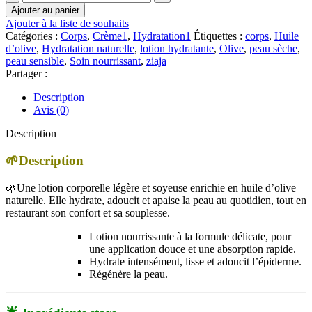
de
Ajouter au panier
Ziaja
Ajouter à la liste de souhaits
–
Catégories :
Corps
,
Crème1
,
Hydratation1
Étiquettes :
corps
,
Huile
Olive
d’olive
,
Hydratation naturelle
,
lotion hydratante
,
Olive
,
peau sèche
,
Oil
peau sensible
,
Soin nourrissant
,
ziaja
Lotion
Partager :
hydratante
à
Description
l'huile
Avis (0)
d'olive
|
Description
400
ML
🌱Description
🌿Une lotion corporelle légère et soyeuse enrichie en huile d’olive
naturelle. Elle hydrate, adoucit et apaise la peau au quotidien, tout en
restaurant son confort et sa souplesse.
Lotion nourrissante à la formule délicate, pour
une application douce et une absorption rapide.
Hydrate intensément, lisse et adoucit l’épiderme.
Régénère la peau.