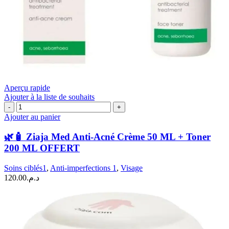
Aperçu rapide
Ajouter à la liste de souhaits
quantité
de
Ajouter au panier
🌿
🧴
🌿🧴 Ziaja Med Anti-Acné Crème 50 ML + Toner
Ziaja
200 ML OFFERT
Med
Anti-
Soins ciblés1
,
Anti-imperfections 1
,
Visage
Acné
120.00
د.م.
Crème
50
ML
+
Toner
200