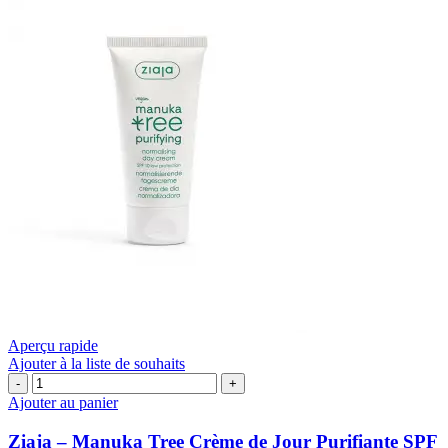
ML
Aperçu rapide
Ajouter à la liste de souhaits
quantité
de
Ajouter au panier
Ziaja
–
Ziaja – Manuka Tree Crème de Jour Purifiante SPF