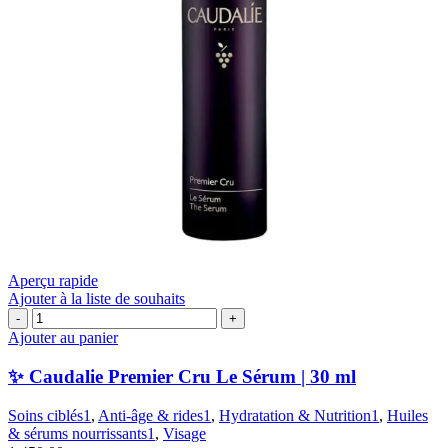
Aperçu rapide
Ajouter à la liste de souhaits
quantité
de
Ajouter au panier
✨
Caudalie
✨ Caudalie Premier Cru Le Sérum | 30 ml
Premier
Cru
Soins ciblés1
,
Anti-âge & rides1
,
Hydratation & Nutrition1
,
Huiles
Le
& sérums nourrissants1
,
Visage
Sérum