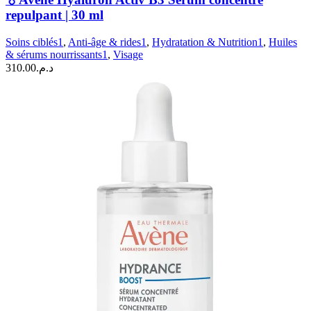
Hyaluron
repulpant | 30 ml
Activ
B3
Soins ciblés1
,
Anti-âge & rides1
,
Hydratation & Nutrition1
,
Huiles
Sérum
& sérums nourrissants1
,
Visage
concentré
310.00
د.م.
repulpant
|
30
ml