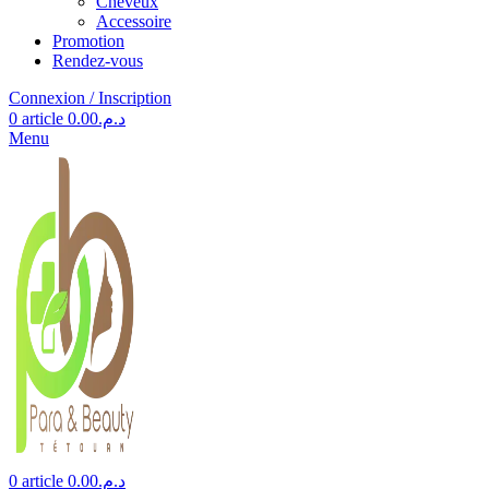
Cheveux
Accessoire
Promotion
Rendez-vous
Connexion / Inscription
0
article
0.00
د.م.
Menu
0
article
0.00
د.م.