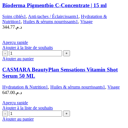
Pigmentbio
Bioderma Pigmentbio C-Concentrate | 15 ml
C-
Concentrate
Soins ciblés1
,
Anti-taches / Éclaircissants1
,
Hydratation &
|
Nutrition1
,
Huiles & sérums nourrissants1
,
Visage
15
344.77
د.م.
ml
Aperçu rapide
Ajouter à la liste de souhaits
quantité
de
Ajouter au panier
CASMARA
BeautyPlan
CASMARA BeautyPlan Sensations Vitamin Shot
Sensations
Serum 50 ML
Vitamin
Shot
Hydratation & Nutrition1
,
Huiles & sérums nourrissants1
,
Visage
Serum
647.00
د.م.
50
ML
Aperçu rapide
Ajouter à la liste de souhaits
quantité
de
Ajouter au panier
Caudalie