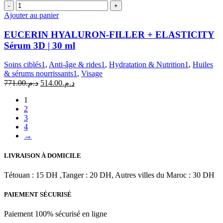
quantité
produit
de
Ajouter au panier
EUCERIN
HYALURON-
EUCERIN HYALURON-FILLER + ELASTICITY
FILLER
Sérum 3D | 30 ml
+
ELASTICITY
Soins ciblés1
,
Anti-âge & rides1
,
Hydratation & Nutrition1
,
Huiles
Sérum
& sérums nourrissants1
,
Visage
3D
Le
Le
771.00
د.م.
514.00
د.م.
|
prix
prix
30
1
initial
actuel
ml
2
était :
est :
3
د.م.514.00.
د.م.771.00.
4
→
LIVRAISON À DOMICILE
Tétouan : 15 DH ,Tanger : 20 DH, Autres villes du Maroc : 30 DH
PAIEMENT SÉCURISÉ
Paiement 100% sécurisé en ligne