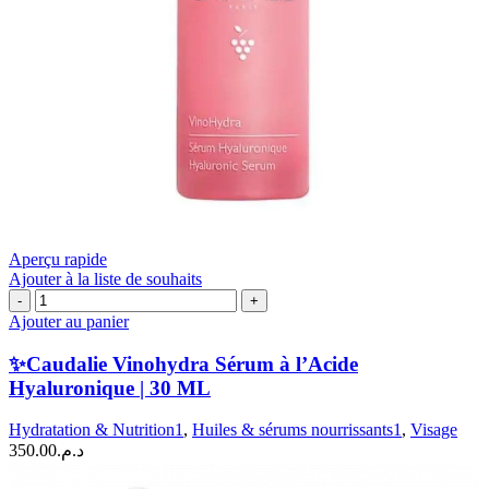
Aperçu rapide
Ajouter à la liste de souhaits
quantité
de
Ajouter au panier
✨Caudalie
Vinohydra
✨Caudalie Vinohydra Sérum à l’Acide
Sérum
Hyaluronique | 30 ML
à
l'Acide
Hydratation & Nutrition1
,
Huiles & sérums nourrissants1
,
Visage
Hyaluronique
350.00
د.م.
|
30