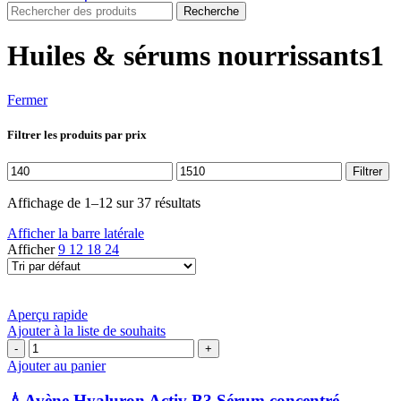
Recherche
Huiles & sérums nourrissants1
Fermer
Filtrer les produits par prix
Prix
Prix
Filtrer
min
max
Affichage de 1–12 sur 37 résultats
Afficher la barre latérale
Afficher
9
12
18
24
Aperçu rapide
Ajouter à la liste de souhaits
quantité
de
Ajouter au panier
💧
Avène
💧Avène Hyaluron Activ B3 Sérum concentré