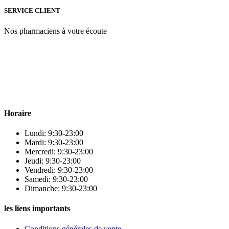
SERVICE CLIENT
Nos pharmaciens à votre écoute
Para & beauty Tétouan votre destination pour la santé et le bien-être
! Nous sommes fiers d’offrir une vaste sélection de produits de
qualité pour répondre à tous vos besoins en matière de santé et de
beauté.
Horaire
Lundi: 9:30-23:00
Mardi: 9:30-23:00
Mercredi: 9:30-23:00
Jeudi: 9:30-23:00
Vendredi: 9:30-23:00
Samedi: 9:30-23:00
Dimanche: 9:30-23:00
les liens importants
Conditions générales de vente