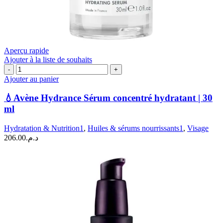
Aperçu rapide
Ajouter à la liste de souhaits
quantité
de
Ajouter au panier
💧
Avène
💧Avène Hydrance Sérum concentré hydratant | 30
Hydrance
ml
Sérum
concentré
Hydratation & Nutrition1
,
Huiles & sérums nourrissants1
,
Visage
hydratant
206.00
د.م.
|
30
ml