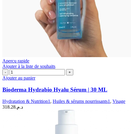
Aperçu rapide
Ajouter à la liste de souhaits
quantité
de
Ajouter au panier
Bioderma
Hydrabio
Bioderma Hydrabio Hyalu Sérum | 30 ML
Hyalu
Sérum
Hydratation & Nutrition1
,
Huiles & sérums nourrissants1
,
Visage
|
318.28
د.م.
30
ML