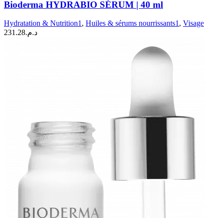
HYDRABIO
Bioderma HYDRABIO SÉRUM | 40 ml
SÉRUM
|
Hydratation & Nutrition1
,
Huiles & sérums nourrissants1
,
Visage
40
231.28
د.م.
ml