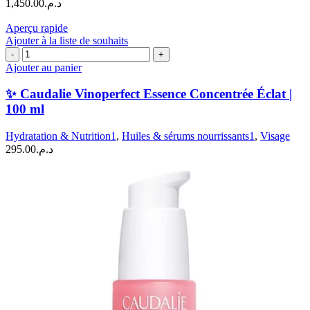
1,450.00
د.م.
|
30
Aperçu rapide
ml
Ajouter à la liste de souhaits
quantité
de
Ajouter au panier
✨
Caudalie
✨ Caudalie Vinoperfect Essence Concentrée Éclat |
Vinoperfect
100 ml
Essence
Concentrée
Hydratation & Nutrition1
,
Huiles & sérums nourrissants1
,
Visage
Éclat
295.00
د.م.
|
100
ml