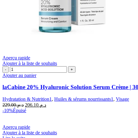
Aperçu rapide
Ajouter à la liste de souhaits
quantité
de
Ajouter au panier
laCabine
20%
laCabine 20% Hyaluronic Solution Serum Crème | 3
Hyaluronic
Solution
Hydratation & Nutrition1
,
Huiles & sérums nourrissants1
,
Visage
Serum
Le
Le
229.00
د.م.
206.10
د.م.
Crème
prix
prix
-10%
Épuisé
|
initial
actuel
30
était :
est :
ml
د.م.206.10.
د.م.229.00.
Aperçu rapide
Ajouter à la liste de souhaits