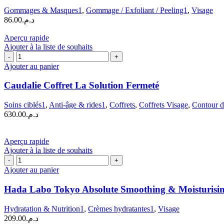
Ziaja
Gommages & Masques1
,
Gommage / Exfoliant / Peeling1
,
Visage
–
86.00
د.م.
Rose
Butter
Aperçu rapide
Gommage
Ajouter à la liste de souhaits
|
quantité
60
de
Ajouter au panier
ML
Caudalie
Coffret
Caudalie Coffret La Solution Fermeté
La
Solution
Soins ciblés1
,
Anti-âge & rides1
,
Coffrets
,
Coffrets Visage
,
Contour d
Fermeté
630.00
د.م.
Aperçu rapide
Ajouter à la liste de souhaits
quantité
de
Ajouter au panier
Hada
Labo
Hada Labo Tokyo Absolute Smoothing & Moisturisin
Tokyo
Absolute
Hydratation & Nutrition1
,
Crèmes hydratantes1
,
Visage
Smoothing
209.00
د.م.
&