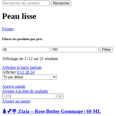
Recherche
Peau lisse
Fermer
Filtrer les produits par prix
Prix
Prix
Filtrer
min
max
Affichage de 1–12 sur 21 résultats
Afficher la barre latérale
Afficher
9
12
18
24
Aperçu rapide
Ajouter à la liste de souhaits
quantité
de
Ajouter au panier
🧴
💕
🧴💕🌹 Ziaja – Rose Butter Gommage | 60 ML
🌹