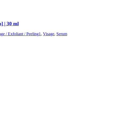
] | 30 ml
 / Exfoliant / Peeling1
,
Visage
,
Serum