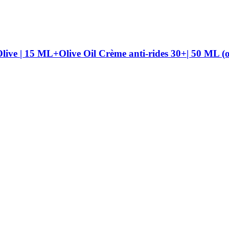
live | 15 ML+Olive Oil Crème anti-rides 30+| 50 ML (o