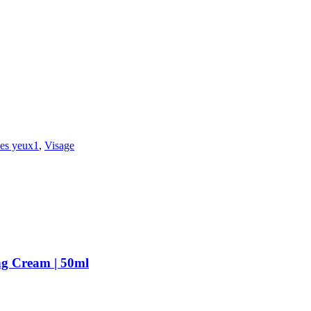
es yeux1
,
Visage
g Cream | 50ml