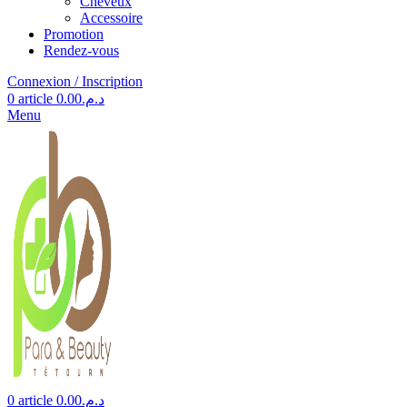
Cheveux
Accessoire
Promotion
Rendez-vous
Connexion / Inscription
0
article
0.00
د.م.
Menu
0
article
0.00
د.م.