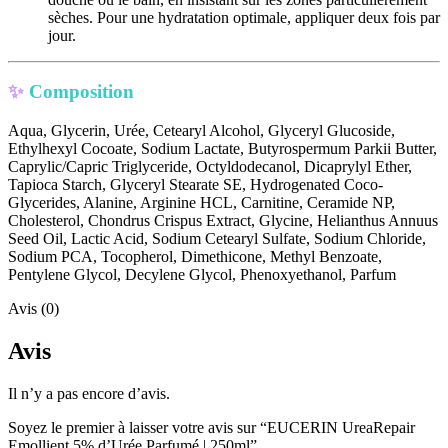
sèches. Pour une hydratation optimale, appliquer deux fois par
jour.
✨
Composition
Aqua, Glycerin, Urée, Cetearyl Alcohol, Glyceryl Glucoside,
Ethylhexyl Cocoate, Sodium Lactate, Butyrospermum Parkii Butter,
Caprylic/Capric Triglyceride, Octyldodecanol, Dicaprylyl Ether,
Tapioca Starch, Glyceryl Stearate SE, Hydrogenated Coco-
Glycerides, Alanine, Arginine HCL, Carnitine, Ceramide NP,
Cholesterol, Chondrus Crispus Extract, Glycine, Helianthus Annuus
Seed Oil, Lactic Acid, Sodium Cetearyl Sulfate, Sodium Chloride,
Sodium PCA, Tocopherol, Dimethicone, Methyl Benzoate,
Pentylene Glycol, Decylene Glycol, Phenoxyethanol, Parfum
Avis (0)
Avis
Il n’y a pas encore d’avis.
Soyez le premier à laisser votre avis sur “EUCERIN UreaRepair
Emollient 5% d’Urée Parfumé | 250ml”