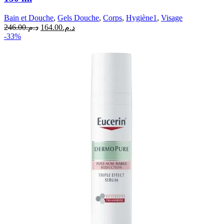
Bain et Douche
,
Gels Douche
,
Corps
,
Hygiène1
,
Visage
Le
Le
246.00
د.م.
164.00
د.م.
prix
prix
-33%
initial
actuel
était :
est :
د.م.164.00.
د.م.246.00.