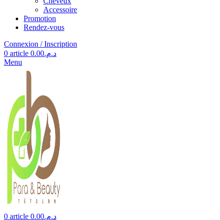
Cheveux
Accessoire
Promotion
Rendez-vous
Connexion / Inscription
0
article
0.00
د.م.
Menu
0
article
0.00
د.م.