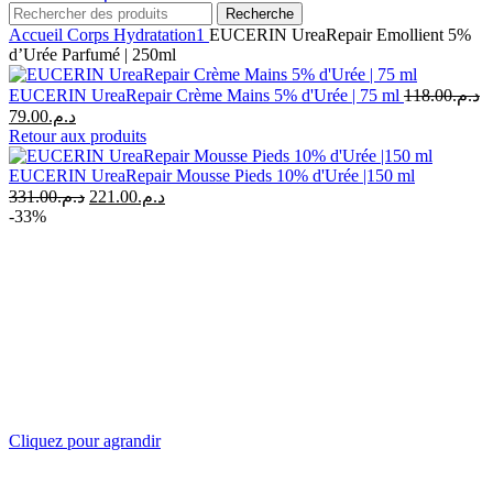
Recherche
Accueil
Corps
Hydratation1
EUCERIN UreaRepair Emollient 5%
d’Urée Parfumé | 250ml
EUCERIN UreaRepair Crème Mains 5% d'Urée | 75 ml
118.00
د.م.
Le
Le
79.00
د.م.
prix
prix
Retour aux produits
initial
actuel
était :
est :
EUCERIN UreaRepair Mousse Pieds 10% d'Urée |150 ml
د.م.118.00.
Le
د.م.79.00.
Le
331.00
د.م.
221.00
د.م.
prix
prix
-33%
initial
actuel
était :
est :
د.م.221.00.
د.م.331.00.
Cliquez pour agrandir