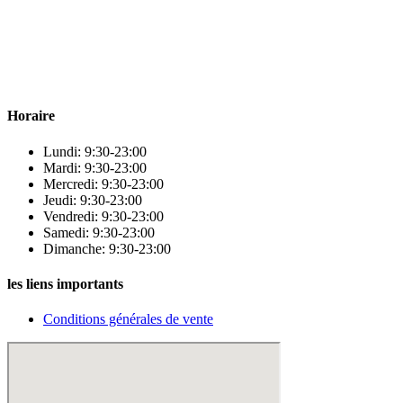
Para & beauty Tétouan votre destination pour la santé et le bien-être
! Nous sommes fiers d’offrir une vaste sélection de produits de
qualité pour répondre à tous vos besoins en matière de santé et de
beauté.
Horaire
Lundi: 9:30-23:00
Mardi: 9:30-23:00
Mercredi: 9:30-23:00
Jeudi: 9:30-23:00
Vendredi: 9:30-23:00
Samedi: 9:30-23:00
Dimanche: 9:30-23:00
les liens importants
Conditions générales de vente