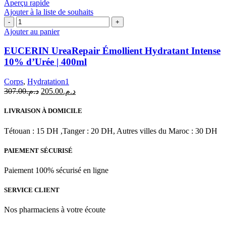
د.م.112.00.
د.م.168.00.
Aperçu rapide
Ajouter à la liste de souhaits
quantité
de
Ajouter au panier
EUCERIN
UreaRepair
EUCERIN UreaRepair Émollient Hydratant Intense
Émollient
10% d’Urée | 400ml
Hydratant
Intense
Corps
,
Hydratation1
10%
Le
Le
307.00
د.م.
205.00
د.م.
d'Urée
prix
prix
|
initial
actuel
400ml
LIVRAISON À DOMICILE
était :
est :
د.م.205.00.
د.م.307.00.
Tétouan : 15 DH ,Tanger : 20 DH, Autres villes du Maroc : 30 DH
PAIEMENT SÉCURISÉ
Paiement 100% sécurisé en ligne
SERVICE CLIENT
Nos pharmaciens à votre écoute