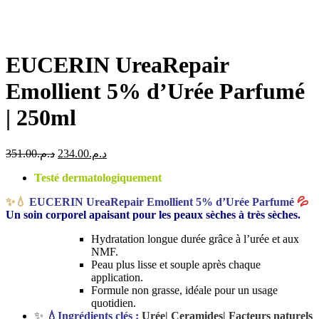
EUCERIN UreaRepair
Emollient 5% d’Urée Parfumé
| 250ml
Le
Le
351.00
د.م.
234.00
د.م.
prix
prix
Testé dermatologiquement
initial
actuel
était :
est :
✨💧
EUCERIN UreaRepair Emollient 5% d’Urée Parfumé
💦
د.م.234.00.
د.م.351.00.
Un soin corporel apaisant pour les peaux sèches à très sèches.
Hydratation longue durée grâce à l’urée et aux
NMF.
Peau plus lisse et souple après chaque
application.
Formule non grasse, idéale pour un usage
quotidien.
✨
💧
Ingrédients clés :
Urée| Ceramides| Facteurs naturels