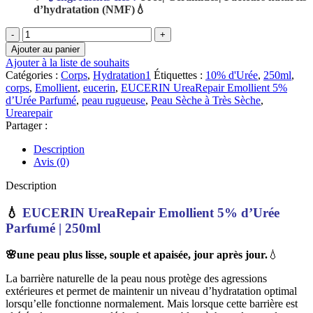
d’hydratation (NMF)💧
quantité
de
Ajouter au panier
EUCERIN
Ajouter à la liste de souhaits
UreaRepair
Catégories :
Corps
,
Hydratation1
Étiquettes :
10% d'Urée
,
250ml
,
Emollient
corps
,
Emollient
,
eucerin
,
EUCERIN UreaRepair Emollient 5%
5%
d’Urée Parfumé
,
peau rugueuse
,
Peau Sèche à Très Sèche
,
d’Urée
Urearepair
Parfumé
Partager :
|
250ml
Description
Avis (0)
Description
💧
EUCERIN UreaRepair Emollient 5% d’Urée
Parfumé | 250ml
🌸une peau plus lisse, souple et apaisée, jour après jour.
💧
La barrière naturelle de la peau nous protège des agressions
extérieures et permet de maintenir un niveau d’hydratation optimal
lorsqu’elle fonctionne normalement. Mais lorsque cette barrière est