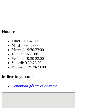
Para & beauty Tétouan votre destination pour la santé et le bien-être
! Nous sommes fiers d’offrir une vaste sélection de produits de
qualité pour répondre à tous vos besoins en matière de santé et de
beauté.
Horaire
Lundi: 9:30-23:00
Mardi: 9:30-23:00
Mercredi: 9:30-23:00
Jeudi: 9:30-23:00
Vendredi: 9:30-23:00
Samedi: 9:30-23:00
Dimanche: 9:30-23:00
les liens importants
Conditions générales de vente