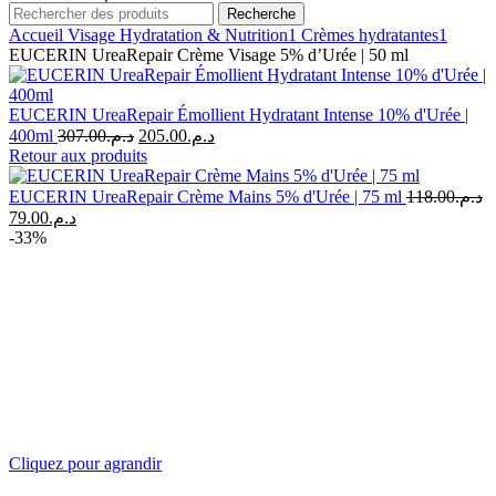
Recherche
Accueil
Visage
Hydratation & Nutrition1
Crèmes hydratantes1
EUCERIN UreaRepair Crème Visage 5% d’Urée | 50 ml
EUCERIN UreaRepair Émollient Hydratant Intense 10% d'Urée |
Le
Le
400ml
307.00
د.م.
205.00
د.م.
prix
prix
Retour aux produits
initial
actuel
était :
est :
EUCERIN UreaRepair Crème Mains 5% d'Urée | 75 ml
118.00
د.م.
د.م.205.00.
د.م.307.00.
Le
Le
79.00
د.م.
prix
prix
-33%
initial
actuel
était :
est :
د.م.79.00.
د.م.118.00.
Cliquez pour agrandir