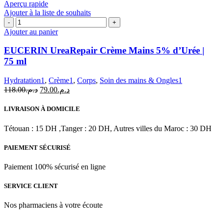
د.م.206.00.
د.م.229.00.
Aperçu rapide
Ajouter à la liste de souhaits
quantité
de
Ajouter au panier
EUCERIN
UreaRepair
EUCERIN UreaRepair Crème Mains 5% d’Urée |
Crème
75 ml
Mains
5%
Hydratation1
,
Crème1
,
Corps
,
Soin des mains & Ongles1
d'Urée
Le
Le
118.00
د.م.
79.00
د.م.
|
prix
prix
75
initial
actuel
ml
LIVRAISON À DOMICILE
était :
est :
د.م.79.00.
د.م.118.00.
Tétouan : 15 DH ,Tanger : 20 DH, Autres villes du Maroc : 30 DH
PAIEMENT SÉCURISÉ
Paiement 100% sécurisé en ligne
SERVICE CLIENT
Nos pharmaciens à votre écoute