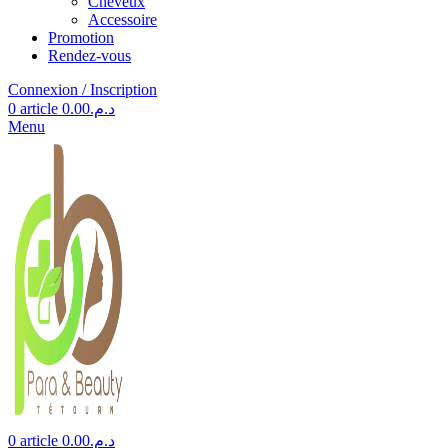
Cheveux
Accessoire
Promotion
Rendez-vous
Connexion / Inscription
0
article
0.00
د.م.
Menu
0
article
0.00
د.م.