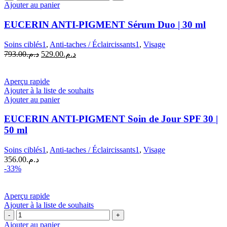
de
Ajouter au panier
EUCERIN
ANTI-
EUCERIN ANTI-PIGMENT Sérum Duo | 30 ml
PIGMENT
Sérum
Soins ciblés1
,
Anti-taches / Éclaircissants1
,
Visage
Duo
Le
Le
793.00
د.م.
529.00
د.م.
|
prix
prix
30
initial
actuel
ml
était :
est :
Aperçu rapide
د.م.529.00.
د.م.793.00.
Ajouter à la liste de souhaits
Ajouter au panier
EUCERIN ANTI-PIGMENT Soin de Jour SPF 30 |
50 ml
Soins ciblés1
,
Anti-taches / Éclaircissants1
,
Visage
356.00
د.م.
-33%
Aperçu rapide
Ajouter à la liste de souhaits
quantité
de
Ajouter au panier