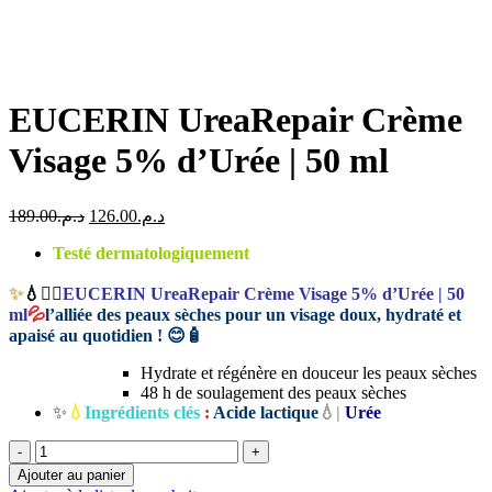
EUCERIN UreaRepair Crème
Visage 5% d’Urée | 50 ml
Le
Le
189.00
د.م.
126.00
د.م.
prix
prix
Testé dermatologiquement
initial
actuel
était :
est :
✨
💧💆‍♀️
EUCERIN UreaRepair Crème Visage 5% d’Urée | 50
د.م.189.00.
د.م.126.00.
ml
💦
l’alliée des peaux sèches pour un visage doux, hydraté et
apaisé au quotidien ! 😊🧴
Hydrate et régénère en douceur les peaux sèches
48 h de soulagement des peaux sèches
✨
💧
Ingrédients clés
:
Acide lactique
💧|
Urée
quantité
de
Ajouter au panier
EUCERIN