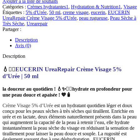
Ajouter à la liste de souhaits
UreaRepair
Catégories :
Crèmes hydratantes1
,
Hydratation & Nutrition1
,
Visage
Crème
Étiquettes :
5% d'Urée
,
50 ml
,
creme visage
,
eucerin
,
EUCERIN
Visage
UreaRepair Crème Visage 5% d'Urée
,
peau rugueuse
,
Peau Sèche à
5%
Très Sèche
,
Urearepair
d'Urée
Partager :
|
50
Description
ml
Avis (0)
Description
💧💆‍♀️
EUCERIN UreaRepair Crème Visage 5%
d’Urée | 50 ml
la douceur au quotidien ! 💧✨💆‍♀️hydrate en profondeur pour
une peau douce et apaisée ! 💙🧴
Crème Visage 5% d’Urée
est un hydratant quotidien léger et doux
conçu pour les peaux sèches à très sèches qui tiraillent. Enrichie en
urée et en lactate, deux éléments naturellement présents dans la peau
qui augmentent la capacité de la peau à retenir l’eau, elle hydrate
instantanément la peau sèche du visage en réduisant la sensation de
tiraillement pour laisser la peau douce et souple. La rugosité est
également souvent due à une déshydratation . EUCERIN