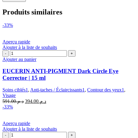
Produits similaires
-33%
Aperçu rapide
Ajouter à la liste de souhaits
quantité
de
Ajouter au panier
EUCERIN
ANTI-
EUCERIN ANTI-PIGMENT Dark Circle Eye
PIGMENT
Corrector | 15 ml
Dark
Circle
Soins ciblés1
,
Anti-taches / Éclaircissants1
,
Contour des yeux1
,
Eye
Visage
Corrector
Le
Le
591.00
د.م.
394.00
د.م.
|
prix
prix
-33%
15
initial
actuel
ml
était :
est :
د.م.394.00.
د.م.591.00.
Aperçu rapide
Ajouter à la liste de souhaits
quantité