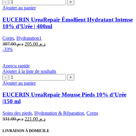
quantité
de
Ajouter au panier
EUCERIN
UreaRepair
EUCERIN UreaRepair Émollient Hydratant Intense
Émollient
10% d’Urée | 400ml
Hydratant
Intense
Corps
,
Hydratation1
10%
Le
Le
307.00
د.م.
205.00
د.م.
d'Urée
prix
prix
-33%
|
initial
actuel
400ml
était :
est :
د.م.205.00.
د.م.307.00.
Aperçu rapide
Ajouter à la liste de souhaits
quantité
de
Ajouter au panier
EUCERIN
UreaRepair
EUCERIN UreaRepair Mousse Pieds 10% d’Urée
Mousse
|150 ml
Pieds
10%
Soins des pieds
,
Hydratation & Réparation
,
Corps
d'Urée
Le
Le
331.00
د.م.
221.00
د.م.
|150
prix
prix
ml
initial
actuel
LIVRAISON À DOMICILE
était :
est :