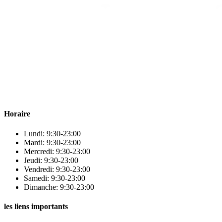
Para & beauty Tétouan votre destination pour la santé et le bien-être
! Nous sommes fiers d’offrir une vaste sélection de produits de
qualité pour répondre à tous vos besoins en matière de santé et de
beauté.
Horaire
Lundi: 9:30-23:00
Mardi: 9:30-23:00
Mercredi: 9:30-23:00
Jeudi: 9:30-23:00
Vendredi: 9:30-23:00
Samedi: 9:30-23:00
Dimanche: 9:30-23:00
les liens importants