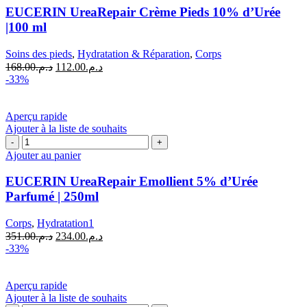
UreaRepair
EUCERIN UreaRepair Crème Pieds 10% d’Urée
Crème
|100 ml
Pieds
10%
Soins des pieds
,
Hydratation & Réparation
,
Corps
d'Urée
Le
Le
168.00
د.م.
112.00
د.م.
|100
prix
prix
-33%
ml
initial
actuel
était :
est :
د.م.112.00.
د.م.168.00.
Aperçu rapide
Ajouter à la liste de souhaits
quantité
de
Ajouter au panier
EUCERIN
UreaRepair
EUCERIN UreaRepair Emollient 5% d’Urée
Emollient
Parfumé | 250ml
5%
d’Urée
Corps
,
Hydratation1
Parfumé
Le
Le
351.00
د.م.
234.00
د.م.
|
prix
prix
-33%
250ml
initial
actuel
était :
est :
د.م.234.00.
د.م.351.00.
Aperçu rapide
Ajouter à la liste de souhaits