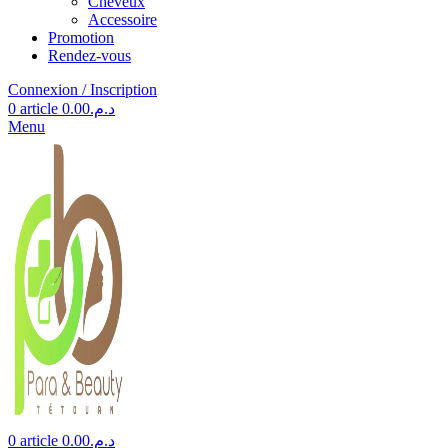
Cheveux
Accessoire
Promotion
Rendez-vous
Connexion / Inscription
0
article
0.00
د.م.
Menu
0
article
0.00
د.م.