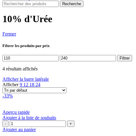
Recherche
10% d'Urée
Fermer
Filtrer les produits par prix
Prix
Prix
Filtrer
min
max
4 résultats affichés
Afficher la barre latérale
Afficher
9
12
18
24
-33%
Aperçu rapide
Ajouter à la liste de souhaits
quantité
de
Ajouter au panier
EUCERIN