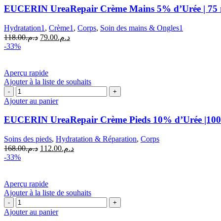
UreaRepair
EUCERIN UreaRepair Crème Mains 5% d’Urée | 75 
Crème
Mains
Hydratation1
,
Crème1
,
Corps
,
Soin des mains & Ongles1
5%
Le
Le
118.00
د.م.
79.00
د.م.
d'Urée
prix
prix
-33%
|
initial
actuel
75
était :
est :
ml
د.م.79.00.
د.م.118.00.
Aperçu rapide
Ajouter à la liste de souhaits
quantité
de
Ajouter au panier
EUCERIN
UreaRepair
EUCERIN UreaRepair Crème Pieds 10% d’Urée |100
Crème
Pieds
Soins des pieds
,
Hydratation & Réparation
,
Corps
10%
Le
Le
168.00
د.م.
112.00
د.م.
d'Urée
prix
prix
-33%
|100
initial
actuel
ml
était :
est :
د.م.112.00.
د.م.168.00.
Aperçu rapide
Ajouter à la liste de souhaits
quantité
de
Ajouter au panier
EUCERIN