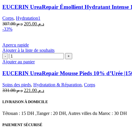
UreaRepair
EUCERIN UreaRepair Émollient Hydratant Intense 
Émollient
Hydratant
Corps
,
Hydratation1
Intense
Le
Le
307.00
د.م.
205.00
د.م.
10%
prix
prix
-33%
d'Urée
initial
actuel
|
était :
est :
400ml
د.م.205.00.
د.م.307.00.
Aperçu rapide
Ajouter à la liste de souhaits
quantité
de
Ajouter au panier
EUCERIN
UreaRepair
EUCERIN UreaRepair Mousse Pieds 10% d’Urée |15
Mousse
Pieds
Soins des pieds
,
Hydratation & Réparation
,
Corps
10%
Le
Le
331.00
د.م.
221.00
د.م.
d'Urée
prix
prix
|150
initial
actuel
LIVRAISON À DOMICILE
ml
était :
est :
د.م.221.00.
د.م.331.00.
Tétouan : 15 DH ,Tanger : 20 DH, Autres villes du Maroc : 30 DH
PAIEMENT SÉCURISÉ