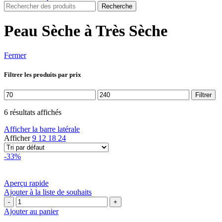
Recherche
Peau Sèche à Très Sèche
Fermer
Filtrer les produits par prix
Prix
Prix
Filtrer
min
max
6 résultats affichés
Afficher la barre latérale
Afficher
9
12
18
24
-33%
Aperçu rapide
Ajouter à la liste de souhaits
quantité
de
Ajouter au panier
EUCERIN