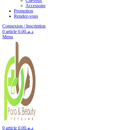
Cheveux
Accessoire
Promotion
Rendez-vous
Connexion / Inscription
0
article
0.00
د.م.
Menu
0
article
0.00
د.م.