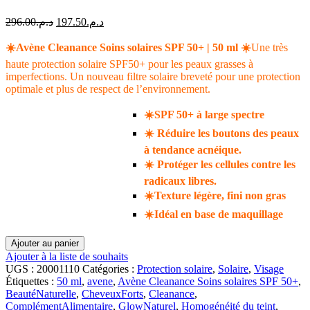
Le
Le
296.00
د.م.
197.50
د.م.
prix
prix
initial
actuel
☀️
Avène Cleanance Soins solaires SPF 50+ | 50 ml
☀️
Une très
était :
est :
haute protection solaire SPF50+ pour les peaux grasses à
د.م.197.50.
د.م.296.00.
imperfections. Un nouveau filtre solaire breveté pour une protection
optimale et plus de respect de l’environnement.
☀️
SPF 50+ à large spectre
☀️ Réduire les boutons des peaux
à tendance acnéique.
☀️ Protéger les cellules contre les
radicaux libres.
☀️Texture légère, fini non gras
☀️Idéal en base de maquillage
quantité
Ajouter au panier
de
Ajouter à la liste de souhaits
☀️
UGS :
20001110
Catégories :
Protection solaire
,
Solaire
,
Visage
Étiquettes :
50 ml
,
avene
,
Avène Cleanance Soins solaires SPF 50+
,
Avène
BeautéNaturelle
,
CheveuxForts
,
Cleanance
,
Cleanance
ComplémentAlimentaire
,
GlowNaturel
,
Homogénéité du teint
,
Soins