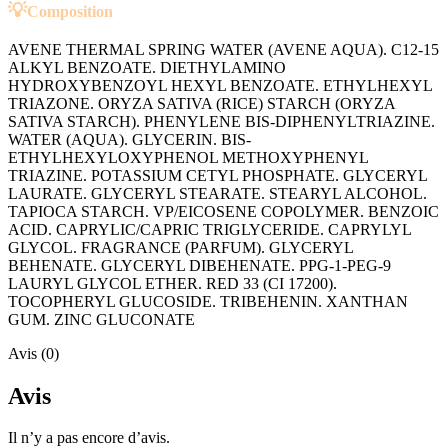
💡
Composition
AVENE THERMAL SPRING WATER (AVENE AQUA). C12-15
ALKYL BENZOATE. DIETHYLAMINO
HYDROXYBENZOYL HEXYL BENZOATE. ETHYLHEXYL
TRIAZONE. ORYZA SATIVA (RICE) STARCH (ORYZA
SATIVA STARCH). PHENYLENE BIS-DIPHENYLTRIAZINE.
WATER (AQUA). GLYCERIN. BIS-
ETHYLHEXYLOXYPHENOL METHOXYPHENYL
TRIAZINE. POTASSIUM CETYL PHOSPHATE. GLYCERYL
LAURATE. GLYCERYL STEARATE. STEARYL ALCOHOL.
TAPIOCA STARCH. VP/EICOSENE COPOLYMER. BENZOIC
ACID. CAPRYLIC/CAPRIC TRIGLYCERIDE. CAPRYLYL
GLYCOL. FRAGRANCE (PARFUM). GLYCERYL
BEHENATE. GLYCERYL DIBEHENATE. PPG-1-PEG-9
LAURYL GLYCOL ETHER. RED 33 (CI 17200).
TOCOPHERYL GLUCOSIDE. TRIBEHENIN. XANTHAN
GUM. ZINC GLUCONATE
Avis (0)
Avis
Il n’y a pas encore d’avis.