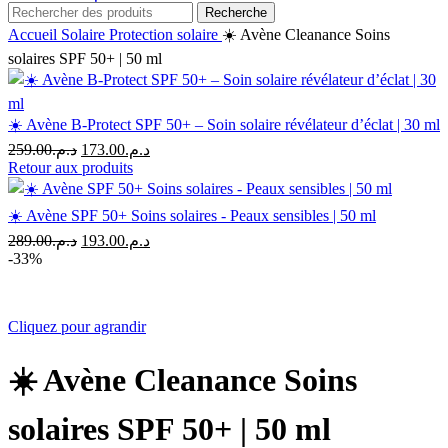
Recherche
Accueil
Solaire
Protection solaire
☀️ Avène Cleanance Soins
solaires SPF 50+ | 50 ml
☀️ Avène B-Protect SPF 50+ – Soin solaire révélateur d’éclat | 30 ml
Le
Le
259.00
د.م.
173.00
د.م.
prix
prix
Retour aux produits
initial
actuel
était :
est :
☀️ Avène SPF 50+ Soins solaires - Peaux sensibles | 50 ml
د.م.173.00.
د.م.259.00.
Le
Le
289.00
د.م.
193.00
د.م.
prix
prix
-33%
initial
actuel
était :
est :
د.م.193.00.
د.م.289.00.
Cliquez pour agrandir
☀️ Avène Cleanance Soins
solaires SPF 50+ | 50 ml