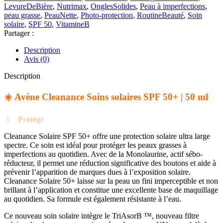
LevureDeBière
,
Nutrimax
,
OnglesSolides
,
Peau à imperfections
,
solaires
peau grasse
,
PeauNette
,
Photo-protection
,
RoutineBeauté
,
Soin
SPF
solaire
,
SPF 50
,
VitamineB
50+
Partager :
|
50
Description
ml
Avis (0)
Description
☀️ Avène Cleanance Soins solaires SPF 50+ | 50 ml
💧
Protège
Cleanance Solaire SPF 50+ offre une protection solaire ultra large
spectre. Ce soin est idéal pour protéger les peaux grasses à
imperfections au quotidien. Avec de la Monolaurine, actif sébo-
réducteur, il permet une réduction significative des boutons et aide à
prévenir l’apparition de marques dues à l’exposition solaire.
Cleanance Solaire 50+ laisse sur la peau un fini imperceptible et non
brillant à l’application et constitue une excellente base de maquillage
au quotidien. Sa formule est également résistante à l’eau.
Ce nouveau soin solaire intègre le TriAsorB ™, nouveau filtre