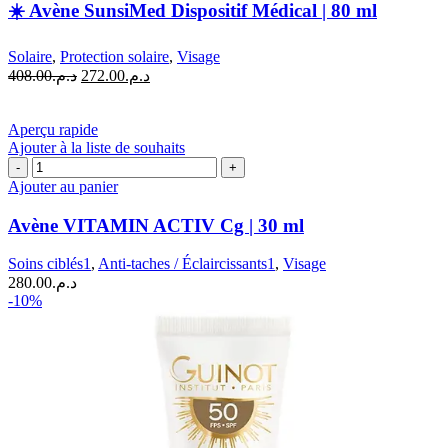
☀️ Avène SunsiMed Dispositif Médical | 80 ml
Solaire
,
Protection solaire
,
Visage
Le
Le
408.00
د.م.
272.00
د.م.
prix
prix
initial
actuel
était :
est :
Aperçu rapide
د.م.272.00.
د.م.408.00.
Ajouter à la liste de souhaits
quantité
de
Ajouter au panier
Avène
VITAMIN
Avène VITAMIN ACTIV Cg | 30 ml
ACTIV
Cg
Soins ciblés1
,
Anti-taches / Éclaircissants1
,
Visage
|
280.00
د.م.
30
-10%
ml