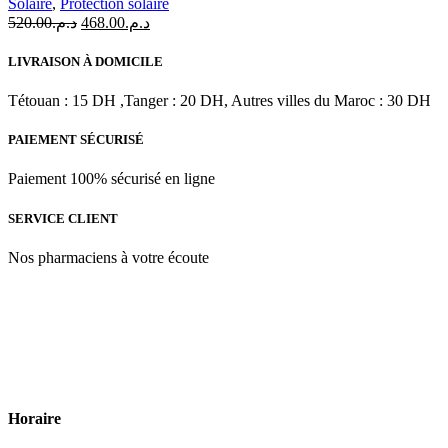
Solaire
,
Protection solaire
Le
Le
520.00
د.م.
468.00
د.م.
prix
prix
initial
actuel
LIVRAISON À DOMICILE
était :
est :
د.م.468.00.
د.م.520.00.
Tétouan : 15 DH ,Tanger : 20 DH, Autres villes du Maroc : 30 DH
PAIEMENT SÉCURISÉ
Paiement 100% sécurisé en ligne
SERVICE CLIENT
Nos pharmaciens à votre écoute
Para & beauty Tétouan votre destination pour la santé et le bien-être
! Nous sommes fiers d’offrir une vaste sélection de produits de
qualité pour répondre à tous vos besoins en matière de santé et de
beauté.
Horaire