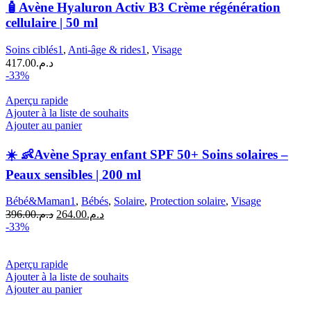
Avène
🧴Avène Hyaluron Activ B3 Crème régénération
Hyaluron
cellulaire | 50 ml
Activ
B3
Soins ciblés1
,
Anti-âge & rides1
,
Visage
Crème
417.00
د.م.
régénération
-33%
cellulaire
|
Aperçu rapide
50
Ajouter à la liste de souhaits
ml
Ajouter au panier
☀️ 👶Avène Spray enfant SPF 50+ Soins solaires –
Peaux sensibles | 200 ml
Bébé&Maman1
,
Bébés
,
Solaire
,
Protection solaire
,
Visage
Le
Le
396.00
د.م.
264.00
د.م.
prix
prix
-33%
initial
actuel
était :
est :
د.م.264.00.
د.م.396.00.
Aperçu rapide
Ajouter à la liste de souhaits
Ajouter au panier