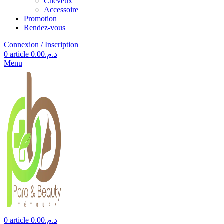
Cheveux
Accessoire
Promotion
Rendez-vous
Connexion / Inscription
0
article
0.00
د.م.
Menu
0
article
0.00
د.م.