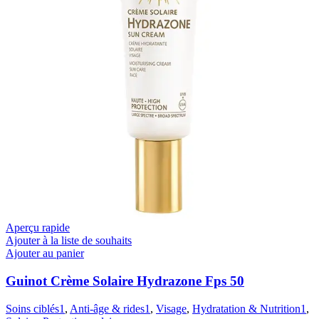
Aperçu rapide
Ajouter à la liste de souhaits
Ajouter au panier
Guinot Crème Solaire Hydrazone Fps 50
Soins ciblés1
,
Anti-âge & rides1
,
Visage
,
Hydratation & Nutrition1
,