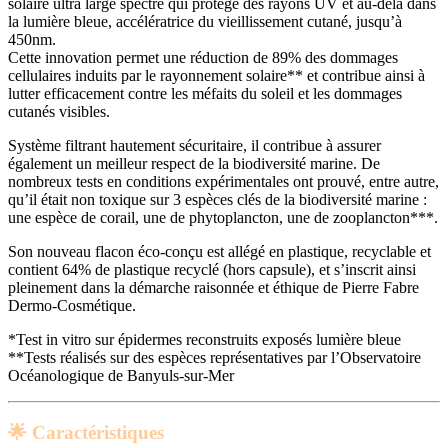
solaire ultra large spectre qui protège des rayons UV et au-delà dans
la lumière bleue, accélératrice du vieillissement cutané, jusqu’à
450nm.
Cette innovation permet une réduction de 89% des dommages
cellulaires induits par le rayonnement solaire** et contribue ainsi à
lutter efficacement contre les méfaits du soleil et les dommages
cutanés visibles.
Système filtrant hautement sécuritaire, il contribue à assurer
également un meilleur respect de la biodiversité marine. De
nombreux tests en conditions expérimentales ont prouvé, entre autre,
qu’il était non toxique sur 3 espèces clés de la biodiversité marine :
une espèce de corail, une de phytoplancton, une de zooplancton***.
Son nouveau flacon éco-conçu est allégé en plastique, recyclable et
contient 64% de plastique recyclé (hors capsule), et s’inscrit ainsi
pleinement dans la démarche raisonnée et éthique de Pierre Fabre
Dermo-Cosmétique.
*Test in vitro sur épidermes reconstruits exposés lumière bleue
**Tests réalisés sur des espèces représentatives par l’Observatoire
Océanologique de Banyuls-sur-Mer
🌟 Caractéristiques