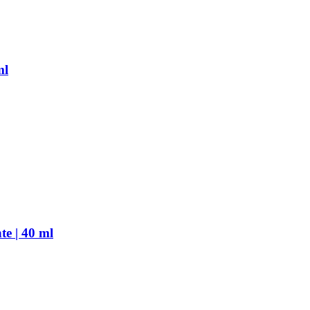
ml
e | 40 ml