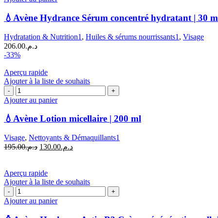
💧
Avène
💧Avène Hydrance Sérum concentré hydratant | 30 m
Hydrance
Sérum
Hydratation & Nutrition1
,
Huiles & sérums nourrissants1
,
Visage
concentré
206.00
د.م.
hydratant
-33%
|
30
Aperçu rapide
ml
Ajouter à la liste de souhaits
quantité
de
Ajouter au panier
💧
Avène
💧Avène Lotion micellaire | 200 ml
Lotion
micellaire
Visage
,
Nettoyants & Démaquillants1
|
Le
Le
195.00
د.م.
130.00
د.م.
200
prix
prix
ml
initial
actuel
était :
est :
Aperçu rapide
د.م.130.00.
د.م.195.00.
Ajouter à la liste de souhaits
quantité
de
Ajouter au panier
🧴
Avène