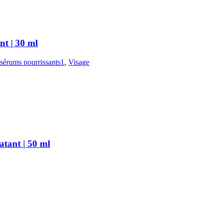
t | 30 ml
sérums nourrissants1
,
Visage
ant | 50 ml