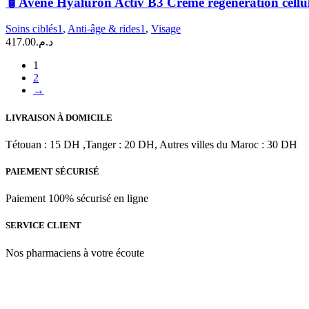
🧴Avène Hyaluron Activ B3 Crème régénération cellul
Hyaluron
Activ
Soins ciblés1
,
Anti-âge & rides1
,
Visage
B3
417.00
د.م.
Crème
régénération
1
cellulaire
2
|
→
50
ml
LIVRAISON À DOMICILE
Tétouan : 15 DH ,Tanger : 20 DH, Autres villes du Maroc : 30 DH
PAIEMENT SÉCURISÉ
Paiement 100% sécurisé en ligne
SERVICE CLIENT
Nos pharmaciens à votre écoute