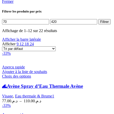
Fermer
Filtrer les produits par prix
Prix
Prix
Filtrer
min
max
Affichage de 1–12 sur 22 résultats
Afficher la barre latérale
Afficher
9
12
18
24
-33%
Aperçu rapide
Ajouter à la liste de souhaits
Ce
Choix des options
produit
a
🌊Avène Spray d’Eau Thermale Avène
plusieurs
variations.
Visage
,
Eau thermale & Brume1
Les
Plage
77.00
د.م.
–
110.00
د.م.
options
de
-33%
peuvent
prix :
être