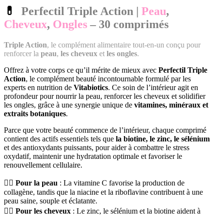
💊
Perfectil Triple Action |
Peau
,
Cheveux
,
Ongles
– 30 comprimés
Triple Action
, le complément alimentaire tout-en-un conçu pour
renforcer la
peau
,
les cheveux
et
les ongles
.
Offrez à votre corps ce qu’il mérite de mieux avec
Perfectil Triple
Action
, le complément beauté incontournable formulé par les
experts en nutrition de
Vitabiotics
. Ce soin de l’intérieur agit en
profondeur pour nourrir la peau, renforcer les cheveux et solidifier
les ongles, grâce à une synergie unique de
vitamines, minéraux et
extraits botaniques
.
Parce que votre beauté commence de l’intérieur, chaque comprimé
contient des actifs essentiels tels que
la biotine, le zinc, le sélénium
et des antioxydants puissants, pour aider à combattre le stress
oxydatif, maintenir une hydratation optimale et favoriser le
renouvellement cellulaire.
🧖‍♀️
Pour la peau
: La vitamine C favorise la production de
collagène, tandis que la niacine et la riboflavine contribuent à une
peau saine, souple et éclatante.
💇‍♀️
Pour les cheveux
: Le zinc, le sélénium et la biotine aident à