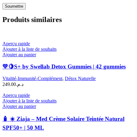
Produits similaires
Aperçu rapide
Ajouter à la liste de souhaits
Ajouter au panier
💛🍋S+ by Swellab Detox Gummies | 42 gummies
Vitalité-Immunité-Complément
,
Détox Naturelle
249.00
د.م.
Aperçu rapide
Ajouter à la liste de souhaits
Ajouter au panier
🧴 ☀️ Ziaja – Med Crème Solaire Teintée Natural
SPF50+ | 50 ML