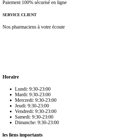
Paiement 100% sécurisé en ligne
SERVICE CLIENT
Nos pharmaciens à votre écoute
Para & beauty Tétouan votre destination pour la santé et le bien-être
! Nous sommes fiers d’offrir une vaste sélection de produits de
qualité pour répondre à tous vos besoins en matière de santé et de
beauté.
Horaire
Lundi: 9:30-23:00
Mardi: 9:30-23:00
Mercredi: 9:30-23:00
Jeudi: 9:30-23:00
Vendredi: 9:30-23:00
Samedi: 9:30-23:00
Dimanche: 9:30-23:00
les liens importants