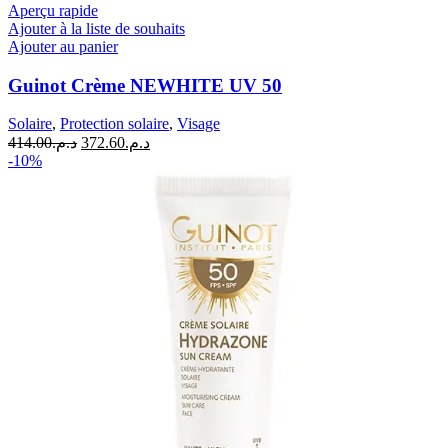
Aperçu rapide
Ajouter à la liste de souhaits
Ajouter au panier
Guinot Crème NEWHITE UV 50
Solaire
,
Protection solaire
,
Visage
Le
Le
414.00
د.م.
372.60
د.م.
prix
prix
-10%
initial
actuel
était :
est :
د.م.372.60.
د.م.414.00.