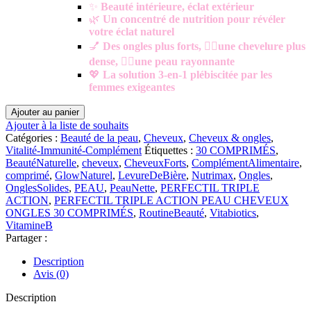
✨
Beauté intérieure, éclat extérieur
🌿
Un concentré de nutrition pour révéler
votre éclat naturel
💅
Des ongles plus forts, 💇‍♀️une chevelure plus
dense, 🧖‍♀️une peau rayonnante
💖
La solution 3-en-1 plébiscitée par les
femmes exigeantes
quantité
Ajouter au panier
de
Ajouter à la liste de souhaits
💊
Catégories :
Beauté de la peau
,
Cheveux
,
Cheveux & ongles
,
Perfectil
Vitalité-Immunité-Complément
Étiquettes :
30 COMPRIMÉS
,
Triple
BeautéNaturelle
,
cheveux
,
CheveuxForts
,
ComplémentAlimentaire
,
Action
comprimé
,
GlowNaturel
,
LevureDeBière
,
Nutrimax
,
Ongles
,
|
OnglesSolides
,
PEAU
,
PeauNette
,
PERFECTIL TRIPLE
Peau,
ACTION
,
PERFECTIL TRIPLE ACTION PEAU CHEVEUX
Cheveux,
ONGLES 30 COMPRIMÉS
,
RoutineBeauté
,
Vitabiotics
,
Ongles
VitamineB
–
Partager :
30
comprimés
Description
Avis (0)
Description