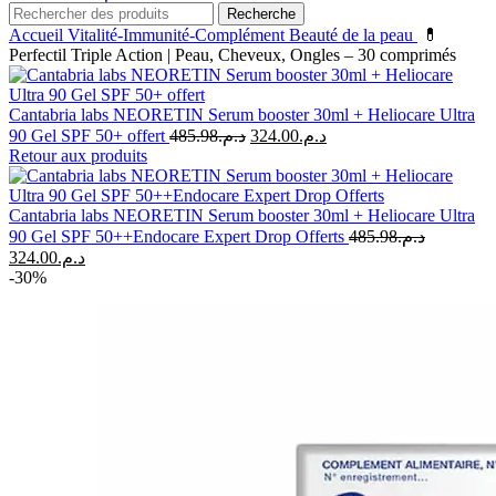
Recherche
Accueil
Vitalité-Immunité-Complément
Beauté de la peau
💊
Perfectil Triple Action | Peau, Cheveux, Ongles – 30 comprimés
Cantabria labs NEORETIN Serum booster 30ml + Heliocare Ultra
Le
Le
90 Gel SPF 50+ offert
485.98
د.م.
324.00
د.م.
prix
prix
Retour aux produits
initial
actuel
était :
est :
د.م.324.00.
د.م.485.98.
Cantabria labs NEORETIN Serum booster 30ml + Heliocare Ultra
90 Gel SPF 50++Endocare Expert Drop Offerts
485.98
د.م.
Le
Le
324.00
د.م.
prix
prix
-30%
initial
actuel
était :
est :
د.م.324.00.
د.م.485.98.