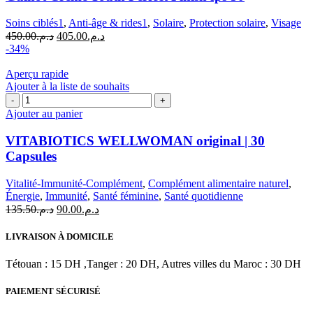
Soins ciblés1
,
Anti-âge & rides1
,
Solaire
,
Protection solaire
,
Visage
Le
Le
450.00
د.م.
405.00
د.م.
prix
prix
-34%
initial
actuel
était :
est :
Aperçu rapide
د.م.405.00.
د.م.450.00.
Ajouter à la liste de souhaits
quantité
de
Ajouter au panier
VITABIOTICS
WELLWOMAN
VITABIOTICS WELLWOMAN original | 30
original
Capsules
|
30
Vitalité-Immunité-Complément
,
Complément alimentaire naturel
,
Capsules
Énergie
,
Immunité
,
Santé féminine
,
Santé quotidienne
Le
Le
135.50
د.م.
90.00
د.م.
prix
prix
initial
actuel
LIVRAISON À DOMICILE
était :
est :
د.م.90.00.
د.م.135.50.
Tétouan : 15 DH ,Tanger : 20 DH, Autres villes du Maroc : 30 DH
PAIEMENT SÉCURISÉ