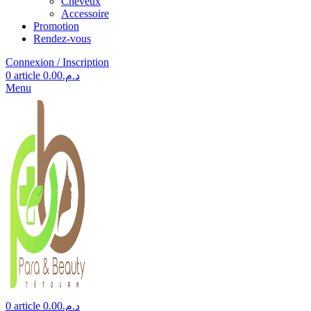
Cheveux
Accessoire
Promotion
Rendez-vous
Connexion / Inscription
0
article
0.00
د.م.
Menu
0
article
0.00
د.م.