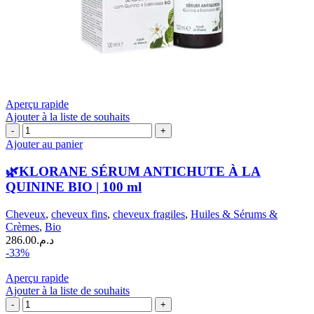
Aperçu rapide
Ajouter à la liste de souhaits
quantité
de
Ajouter au panier
🌿
KLORANE
🌿KLORANE SÉRUM ANTICHUTE À LA
SÉRUM
QUININE BIO | 100 ml
ANTICHUTE
À
Cheveux
,
cheveux fins
,
cheveux fragiles
,
Huiles & Sérums &
LA
Crèmes
,
Bio
QUININE
286.00
د.م.
BIO
-33%
|
100
Aperçu rapide
ml
Ajouter à la liste de souhaits
quantité