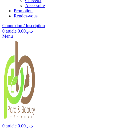
Cheveux
Accessoire
Promotion
Rendez-vous
Connexion / Inscription
0
article
0.00
د.م.
Menu
0
article
0.00
د.م.