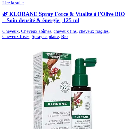
Lire la suite
🌿 KLORANE Spray Force & Vitalité à l’Olive BIO
– Soin densité & énergie | 125 ml
Cheveux
,
Cheveux abîmés
,
cheveux fins
,
cheveux fragiles
,
Cheveux frisés
,
Spray capilaire
,
Bio