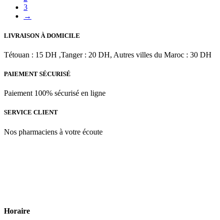
3
د.م.220.00.
د.م.293.33.
→
LIVRAISON À DOMICILE
Tétouan : 15 DH ,Tanger : 20 DH, Autres villes du Maroc : 30 DH
PAIEMENT SÉCURISÉ
Paiement 100% sécurisé en ligne
SERVICE CLIENT
Nos pharmaciens à votre écoute
Para & beauty Tétouan votre destination pour la santé et le bien-être
! Nous sommes fiers d’offrir une vaste sélection de produits de
qualité pour répondre à tous vos besoins en matière de santé et de
beauté.
Horaire