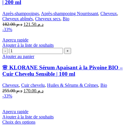
| 200 ml
Réparateur
au
Après-shampooings
,
Après-shampooing Nourrissant
,
Cheveux
,
Cupuaçu
Cheveux abîmés
,
Cheveux secs
,
Bio
BIO
Le
Le
182.00
د.م.
121.50
د.م.
|
prix
prix
-33%
200
initial
actuel
ml
était :
est :
Aperçu rapide
د.م.121.50.
د.م.182.00.
Ajouter à la liste de souhaits
quantité
de
Ajouter au panier
🌸
KLORANE
🌸 KLORANE Sérum Apaisant à la Pivoine BIO –
Sérum
Cuir Chevelu Sensible | 100 ml
Apaisant
à
Cheveux
,
Cuir chevelu
,
Huiles & Sérums & Crèmes
,
Bio
la
Le
Le
255.00
د.م.
170.00
د.م.
Pivoine
prix
prix
-33%
BIO
initial
actuel
–
était :
est :
Cuir
د.م.170.00.
د.م.255.00.
Aperçu rapide
Chevelu
Ajouter à la liste de souhaits
Sensible
Ce
Choix des options
|
produit
100