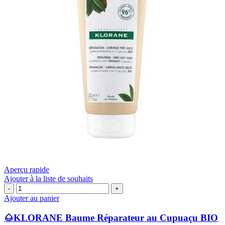
Aperçu rapide
Ajouter à la liste de souhaits
quantité
de
Ajouter au panier
🌰
KLORANE
🌰KLORANE Baume Réparateur au Cupuaçu BIO
Baume