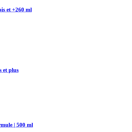
is et +260 ml
 et plus
ule | 500 ml