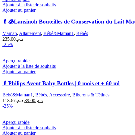
د.م.156.70.
د.م.235.00.
Ajouter à la liste de souhaits
Ajouter au panier
🍼🧊Lansinoh Bouteilles de Conservation du Lait Mate
Maman
,
Allaitement
,
Bébé&Maman1
,
Bébés
235.00
د.م.
-25%
Aperçu rapide
Ajouter à la liste de souhaits
Ajouter au panier
🍼Philips Avent Baby Bottles | 0 mois et + 60 ml
Bébé&Maman1
,
Bébés
,
Accessoire
,
Biberons & Tétines
Le
Le
118.67
د.م.
89.00
د.م.
prix
prix
-25%
initial
actuel
était :
est :
د.م.89.00.
د.م.118.67.
Aperçu rapide
Ajouter à la liste de souhaits
Ajouter au panier