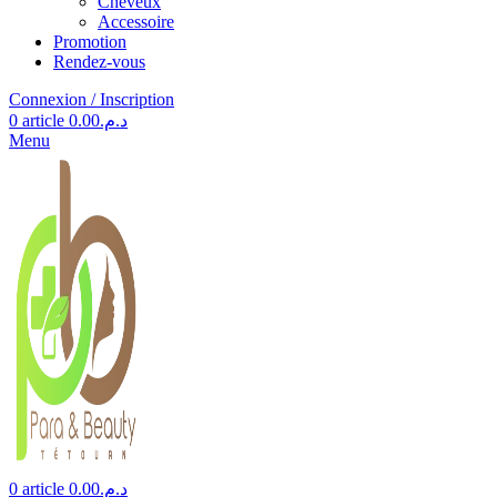
Cheveux
Accessoire
Promotion
Rendez-vous
Connexion / Inscription
0
article
0.00
د.م.
Menu
0
article
0.00
د.م.