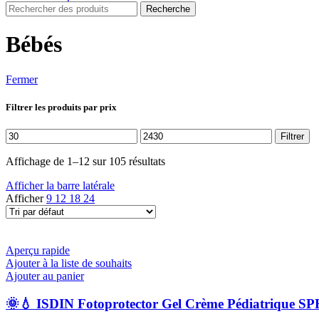
Recherche
Bébés
Fermer
Filtrer les produits par prix
Prix
Prix
Filtrer
min
max
Affichage de 1–12 sur 105 résultats
Afficher la barre latérale
Afficher
9
12
18
24
Aperçu rapide
Ajouter à la liste de souhaits
Ajouter au panier
🌞💧 ISDIN Fotoprotector Gel Crème Pédiatrique SPF