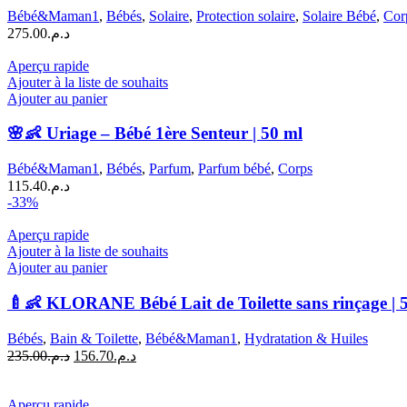
Bébé&Maman1
,
Bébés
,
Solaire
,
Protection solaire
,
Solaire Bébé
,
Cor
275.00
د.م.
Aperçu rapide
Ajouter à la liste de souhaits
Ajouter au panier
🌸👶 Uriage – Bébé 1ère Senteur | 50 ml
Bébé&Maman1
,
Bébés
,
Parfum
,
Parfum bébé
,
Corps
115.40
د.م.
-33%
Aperçu rapide
Ajouter à la liste de souhaits
Ajouter au panier
🍼👶 KLORANE Bébé Lait de Toilette sans rinçage | 
Bébés
,
Bain & Toilette
,
Bébé&Maman1
,
Hydratation & Huiles
Le
Le
235.00
د.م.
156.70
د.م.
prix
prix
initial
actuel
était :
est :
Aperçu rapide