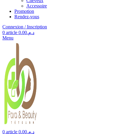
Cheveux
Accessoire
Promotion
Rendez-vous
Connexion / Inscription
0
article
0.00
د.م.
Menu
0
article
0.00
د.م.