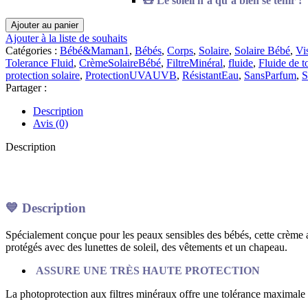
🧸 Le soleil n’a qu’à bien se tenir !
quantité
Ajouter au panier
de
Ajouter à la liste de souhaits
Uriage
Catégories :
Bébé&Maman1
,
Bébés
,
Corps
,
Solaire
,
Solaire Bébé
,
Vi
-
Tolerance Fluid
,
CrèmeSolaireBébé
,
FiltreMinéral
,
fluide
,
Fluide de t
BÉBÉ
protection solaire
,
ProtectionUVAUVB
,
RésistantEau
,
SansParfum
,
S
1ère
Partager :
Crème
Minérale
Description
SPF50+|
Avis (0)
50
ml
Description
💙
Description
Spécialement conçue pour les peaux sensibles des bébés, cette crème a
protégés avec des lunettes de soleil, des vêtements et un chapeau.
ASSURE UNE TRÈS HAUTE PROTECTION
La photoprotection aux filtres minéraux offre une tolérance maximale p