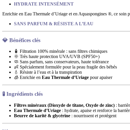
HYDRATE INTENSÉMENT
Enrichie en Eau Thermale d’Uriage et en Aquaspongines ®, ce soin pr
SANS PARFUM & RÉSISTE A L’EAU
💎
Bénéfices clés
🧴 Filtration 100% minérale : sans filtres chimiques
🌞 Très haute protection UVA/UVB (SPF50+)
🧼 Sans parfum, sans conservateurs, haute tolérance
👶 Spécialement formulée pour la peau fragile des bébés
💧 Résiste à l’eau et à la transpiration
🧊 Enrichie en
Eau Thermale d’Uriage
pour apaiser
🧪
Ingrédients clés
Filtres minéraux (Dioxyde de titane, Oxyde de zinc)
: barriè
Eau Thermale d’Uriage
: hydrate, apaise et renforce la barriè
Beurre de karité & glycérine
: nourrissent et protègent