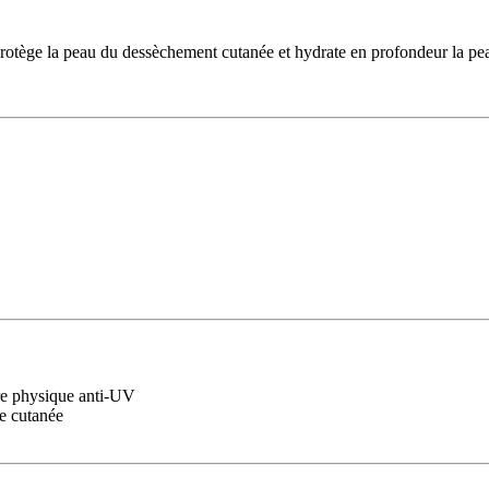
otège la peau du dessèchement cutanée et hydrate en profondeur la pea
re physique anti-UV
re cutanée