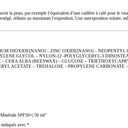
vrir la peau, par exemple l’équivalent d’une cuillère à café pour le vis
protégé, réduire au maximum l’exposition. Une surexposition solaire, mê
IUM DIOXIDE[NANO] – ZINC OXIDE[NANO] – NEOPENTYL 
ENE GLYCOL – NYLON-12 -POLYGLYCERYL-3 DIISOSTEAR
 – CERA ALBA (BEESWAX) – GLUCOSE – TRIETHOXYCAP
RYL ACETATE – TREHALOSE – PROPYLENE CARBONATE –
e Minérale SPF50+| 50 ml”
t indiqués avec
*