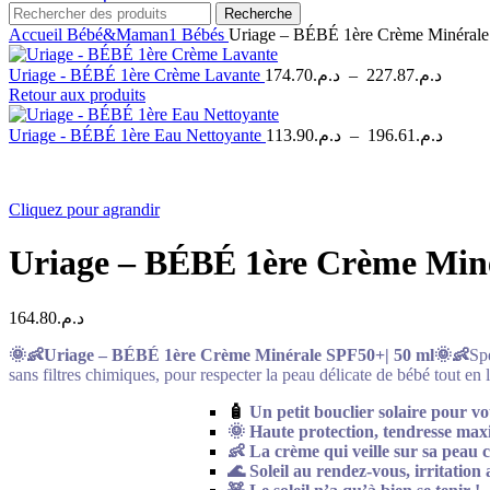
Recherche
Accueil
Bébé&Maman1
Bébés
Uriage – BÉBÉ 1ère Crème Minérale
Plage
Uriage - BÉBÉ 1ère Crème Lavante
174.70
د.م.
–
227.87
د.م.
de
Retour aux produits
prix :
د.م.174.70
Plage
Uriage - BÉBÉ 1ère Eau Nettoyante
113.90
د.م.
–
196.61
د.م.
à
de
prix :
د.م.113.90
Cliquez pour agrandir
à
Uriage – BÉBÉ 1ère Crème Miné
164.80
د.م.
🌞👶Uriage – BÉBÉ 1ère Crème Minérale SPF50+| 50 ml🌞👶
Spé
sans filtres chimiques, pour respecter la peau délicate de bébé tout
🧴
Un petit bouclier solaire pour vot
🌞 Haute protection, tendresse max
👶 La crème qui veille sur sa peau
🌊 Soleil au rendez-vous, irritation 