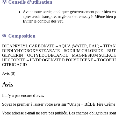
💡
Conseils d’utilisation
Avant toute sortie, appliquer généreusement pour bien cou
après avoir transpiré, nagé ou s’être essuyé. Même bien 
Eviter le contour des yeu
📂
Composition
DICAPRYLYL CARBONATE – AQUA (WATER, EAU) – TITAN
DIPOLYHYDROXYSTEARATE – SODIUM CHLORIDE – BUTYL
GLYCERIN – OCTYLDODECANOL – MAGNESIUM SULFATE
HECTORITE – HYDROGENATED POLYDECENE – TOCOPHE
CITRIC ACID
Avis (0)
Avis
Il n’y a pas encore d’avis.
Soyez le premier à laisser votre avis sur “Uriage – BÉBÉ 1ère Crèm
Votre adresse e-mail ne sera pas publiée.
Les champs obligatoires son