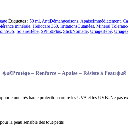
sage
Étiquettes :
50 ml
,
AntiDémangeaisons
,
ApaiseImmédiatement
,
Ca
olérance minérale
,
Heliocare 360
,
IrritationsCutanées
,
Mineral Toleranc
oinSOS
,
SolaireBébé
,
SPF50Plus
,
StickNomade
,
UriageBébé
,
UriageP
☀️👶Protège – Renforce – Apaise – Résiste à l’eau☀️👶
pporte une très haute protection contre les UVA et les UVB. Ne pas expos
our la peau sensible des tout-petits