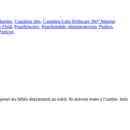
lamine
,
Cantabria labs
,
Cantabria Labs Heliocare 360° Mineral
e Fluid
,
PeauRéactive
,
PeauSensible
,
photoprotecteur
,
Piqûres
,
ruriced
er les bébés directement au soleil. Ils doivent rester à l’ombre, bien