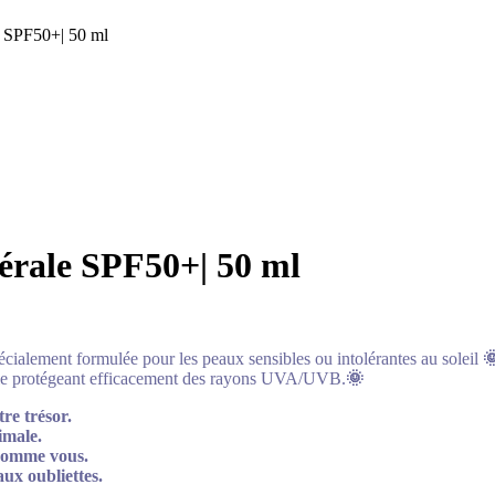
 SPF50+| 50 ml
د.م.227.87
د.م.196.61
rale SPF50+| 50 ml
cialement formulée pour les peaux sensibles ou intolérantes au soleil

 en le protégeant efficacement des rayons UVA/UVB.
🌞
re trésor.
imale.
 comme vous.
aux oubliettes.