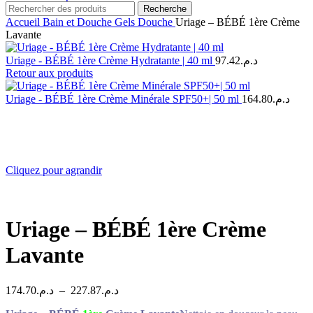
Recherche
Accueil
Bain et Douche
Gels Douche
Uriage – BÉBÉ 1ère Crème
Lavante
Uriage - BÉBÉ 1ère Crème Hydratante | 40 ml
97.42
د.م.
Retour aux produits
Uriage - BÉBÉ 1ère Crème Minérale SPF50+| 50 ml
164.80
د.م.
Cliquez pour agrandir
Uriage – BÉBÉ 1ère Crème
Lavante
Plage
174.70
د.م.
–
227.87
د.م.
de