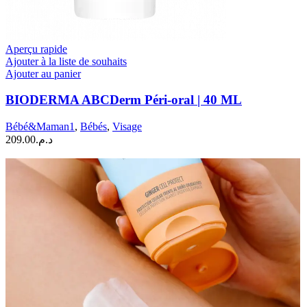
Aperçu rapide
Ajouter à la liste de souhaits
Ajouter au panier
BIODERMA ABCDerm Péri-oral | 40 ML
Bébé&Maman1
,
Bébés
,
Visage
209.00
د.م.