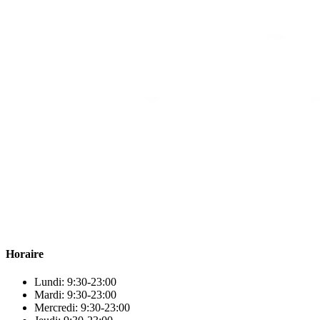
Para & beauty Tétouan votre destination pour la santé et le bien-être
! Nous sommes fiers d’offrir une vaste sélection de produits de
qualité pour répondre à tous vos besoins en matière de santé et de
beauté.
Horaire
Lundi: 9:30-23:00
Mardi: 9:30-23:00
Mercredi: 9:30-23:00