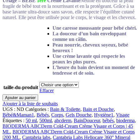
Uriage – BÉBÉ
1ère
Crème Lavante
prix :
Nettoie en douceur la peau
fragile de bébé tout en la nourrissant et en la protégeant. Grâce à sa
د.م.174.70
base lavante ultra-douce sans savon, elle respecte l’équilibre cutané
à
naturel. Elle peut être utilisée pour le
corps, le visage et les cheveux.
د.م.227.87
Une caresse moussante pour bébé chéri.
La douceur d’un bain enveloppant
comme un câlin.
Peau nourrie, cheveux soyeux, bébé
heureux !
Une crème lavante qui respecte les
peaux les plus pures.
L’heure du bain devient un moment de
tendresse et de soin.
taille-du-produit
Effacer
quantité
Ajouter au panier
de
Ajouter à la liste de souhaits
Uriage
UGS :
ND
Catégories :
Bain & Toilette
,
Bain et Douche
,
-
Bébé&Maman1
,
Bébés
,
Corps
,
Gels Douche
,
Hygiène1
,
Visage
BÉBÉ
Étiquettes :
50 ml
,
500ml
,
abcderm
,
BainDouceur
,
bébés
,
bioderma
,
1ère
BIODERMA ABCDerm Cold-Cream Crème Visage et Corps | 45
Crème
ML
,
BIODERMA ABCDerm Cold-Cream Crème Visage et Corps
Lavante
|200 ML
,
Cantabria labs
,
Cantabria Labs Heliocare 360° Mineral