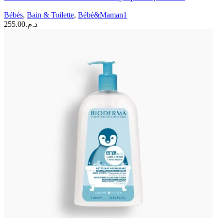
Bébés
,
Bain & Toilette
,
Bébé&Maman1
255.00
د.م.