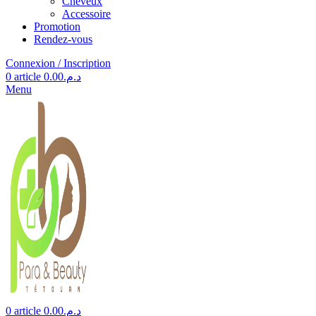
Cheveux
Accessoire
Promotion
Rendez-vous
Connexion / Inscription
0
article
0.00
د.م.
Menu
0
article
0.00
د.م.