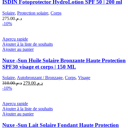
ISDIN Fotoprotector HydroLotion SPF 50 | 200 ml
Solaire
,
Protection solaire
,
Corps
275.00
د.م.
-10%
Aperçu rapide
Ajouter à la liste de souhaits
Ajouter au panier
Nuxe -Sun Huile Solaire Bronzante Haute Protection
SPF30 visage et corps | 150 ML
Solaire
,
Autobronzant / Bronzage
,
Corps
,
Visage
Le
Le
310.00
د.م.
279.00
د.م.
prix
prix
-10%
initial
actuel
était :
est :
د.م.279.00.
د.م.310.00.
Aperçu rapide
Ajouter à la liste de souhaits
Ajouter au panier
Nuxe -Sun Lait Solaire Fondant Haute Protection