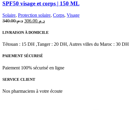
SPF50 visage et corps | 150 ML
Solaire
,
Protection solaire
,
Corps
,
Visage
Le
Le
340.00
د.م.
306.00
د.م.
prix
prix
initial
actuel
LIVRAISON À DOMICILE
était :
est :
د.م.306.00.
د.م.340.00.
Tétouan : 15 DH ,Tanger : 20 DH, Autres villes du Maroc : 30 DH
PAIEMENT SÉCURISÉ
Paiement 100% sécurisé en ligne
SERVICE CLIENT
Nos pharmaciens à votre écoute