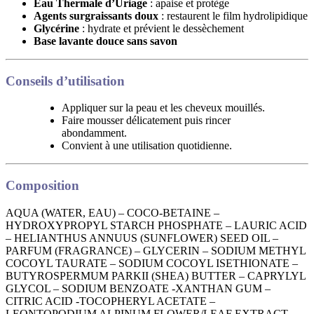
Eau Thermale d’Uriage
: apaise et protège
Agents surgraissants doux
: restaurent le film hydrolipidique
Glycérine
: hydrate et prévient le dessèchement
Base lavante douce sans savon
Conseils d’utilisation
Appliquer sur la peau et les cheveux mouillés.
Faire mousser délicatement puis rincer
abondamment.
Convient à une utilisation quotidienne.
Composition
AQUA (WATER, EAU) – COCO-BETAINE –
HYDROXYPROPYL STARCH PHOSPHATE – LAURIC ACID
– HELIANTHUS ANNUUS (SUNFLOWER) SEED OIL –
PARFUM (FRAGRANCE) – GLYCERIN – SODIUM METHYL
COCOYL TAURATE – SODIUM COCOYL ISETHIONATE –
BUTYROSPERMUM PARKII (SHEA) BUTTER – CAPRYLYL
GLYCOL – SODIUM BENZOATE -XANTHAN GUM –
CITRIC ACID -TOCOPHERYL ACETATE –
LEONTOPODIUM ALPINUM FLOWER/LEAF EXTRACT