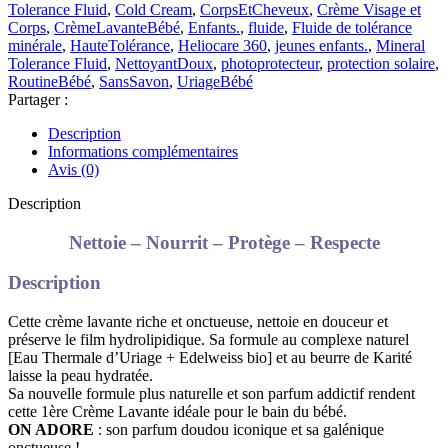
Tolerance Fluid
,
Cold Cream
,
CorpsEtCheveux
,
Crème Visage et
Corps
,
CrèmeLavanteBébé
,
Enfants.
,
fluide
,
Fluide de tolérance
minérale
,
HauteTolérance
,
Heliocare 360
,
jeunes enfants.
,
Mineral
Tolerance Fluid
,
NettoyantDoux
,
photoprotecteur
,
protection solaire
,
RoutineBébé
,
SansSavon
,
UriageBébé
Partager :
Description
Informations complémentaires
Avis (0)
Description
Nettoie – Nourrit – Protège – Respecte
Description
Cette crème lavante riche et onctueuse, nettoie en douceur et
préserve le film hydrolipidique. Sa formule au complexe naturel
[Eau Thermale d’Uriage + Edelweiss bio] et au beurre de Karité
laisse la peau hydratée.
Sa nouvelle formule plus naturelle et son parfum addictif rendent
cette 1ère Crème Lavante idéale pour le bain du bébé.
ON ADORE
: son parfum doudou iconique et sa galénique
onctueuse !