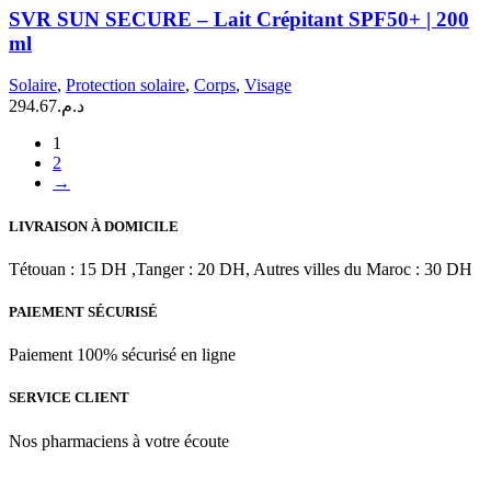
SUN
SVR SUN SECURE – Lait Crépitant SPF50+ | 200
SECURE
ml
–
Lait
Solaire
,
Protection solaire
,
Corps
,
Visage
Crépitant
294.67
د.م.
SPF50+
|
1
200
2
ml
→
LIVRAISON À DOMICILE
Tétouan : 15 DH ,Tanger : 20 DH, Autres villes du Maroc : 30 DH
PAIEMENT SÉCURISÉ
Paiement 100% sécurisé en ligne
SERVICE CLIENT
Nos pharmaciens à votre écoute