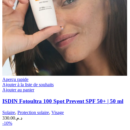
Aperçu rapide
Ajouter à la liste de souhaits
Ajouter au panier
ISDIN Fotoultra 100 Spot Prevent SPF 50+ | 50 ml
Solaire
,
Protection solaire
,
Visage
330.00
د.م.
-10%