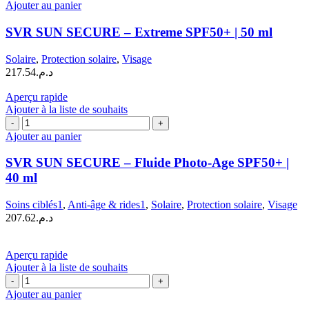
de
Ajouter au panier
SVR
SUN
SVR SUN SECURE – Extreme SPF50+ | 50 ml
SECURE
–
Solaire
,
Protection solaire
,
Visage
Extreme
217.54
د.م.
SPF50+
|
Aperçu rapide
50
Ajouter à la liste de souhaits
ml
quantité
de
Ajouter au panier
SVR
SUN
SVR SUN SECURE – Fluide Photo-Age SPF50+ |
SECURE
40 ml
–
Fluide
Soins ciblés1
,
Anti-âge & rides1
,
Solaire
,
Protection solaire
,
Visage
Photo-
207.62
د.م.
Age
SPF50+
|
Aperçu rapide
40
Ajouter à la liste de souhaits
ml
quantité
de
Ajouter au panier
SVR