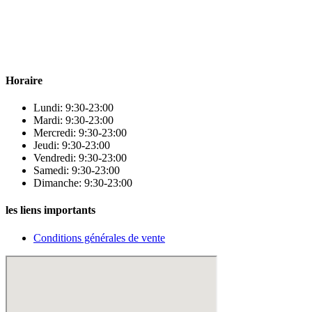
Para & beauty Tétouan votre destination pour la santé et le bien-être
! Nous sommes fiers d’offrir une vaste sélection de produits de
qualité pour répondre à tous vos besoins en matière de santé et de
beauté.
Horaire
Lundi: 9:30-23:00
Mardi: 9:30-23:00
Mercredi: 9:30-23:00
Jeudi: 9:30-23:00
Vendredi: 9:30-23:00
Samedi: 9:30-23:00
Dimanche: 9:30-23:00
les liens importants
Conditions générales de vente