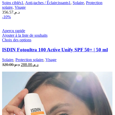
Soins ciblés1
,
Anti-taches / Éclaircissants1
,
Solaire
,
Protection
50+
solaire
,
Visage
|
356.57
د.م.
40
-10%
ml
Aperçu rapide
Ajouter à la liste de souhaits
Ce
Choix des options
produit
a
ISDIN Fotoultra 100 Active Unify SPF 50+ | 50 ml
plusieurs
variations.
Solaire
,
Protection solaire
,
Visage
Les
Le
Le
320.00
د.م.
288.00
د.م.
options
prix
prix
peuvent
initial
actuel
être
était :
est :
choisies
د.م.288.00.
د.م.320.00.
sur
la
page
du
produit