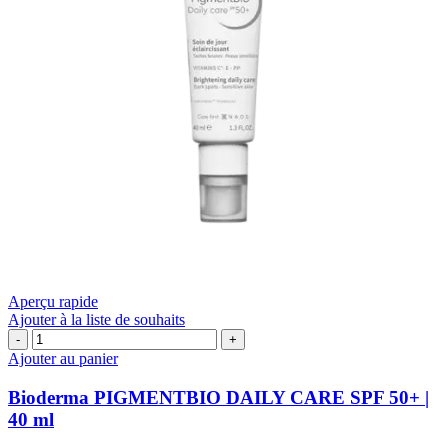
Aperçu rapide
Ajouter à la liste de souhaits
quantité
de
Ajouter au panier
Bioderma
PIGMENTBIO
Bioderma PIGMENTBIO DAILY CARE SPF 50+ |
DAILY
40 ml
CARE
SPF