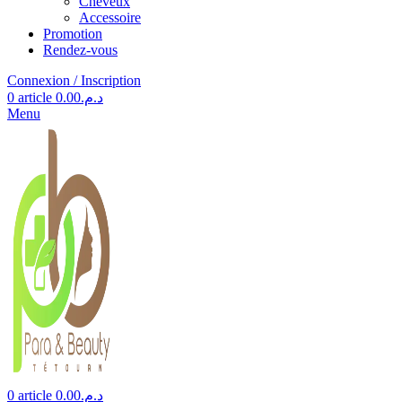
Cheveux
Accessoire
Promotion
Rendez-vous
Connexion / Inscription
0
article
0.00
د.م.
Menu
0
article
0.00
د.م.