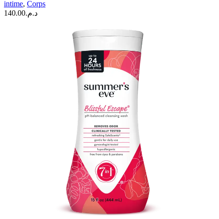
intime
,
Corps
140.00
د.م.