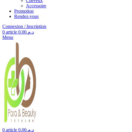
Cheveux
Accessoire
Promotion
Rendez-vous
Connexion / Inscription
0
article
0.00
د.م.
Menu
0
article
0.00
د.م.