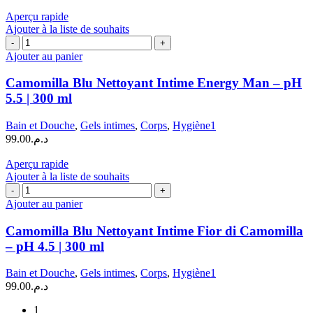
pH
Aperçu rapide
4.5
Ajouter à la liste de souhaits
|
quantité
300
de
Ajouter au panier
ml
Camomilla
Blu
Camomilla Blu Nettoyant Intime Energy Man – pH
Nettoyant
5.5 | 300 ml
Intime
Energy
Bain et Douche
,
Gels intimes
,
Corps
,
Hygiène1
Man
99.00
د.م.
–
pH
Aperçu rapide
5.5
Ajouter à la liste de souhaits
|
quantité
300
de
Ajouter au panier
ml
Camomilla
Blu
Camomilla Blu Nettoyant Intime Fior di Camomilla
Nettoyant
– pH 4.5 | 300 ml
Intime
Fior
Bain et Douche
,
Gels intimes
,
Corps
,
Hygiène1
di
99.00
د.م.
Camomilla
–
1