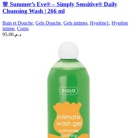
🌸 Summer’s Eve® – Simply Sensitive® Daily
Cleansing Wash | 266 ml
Bain et Douche
,
Gels Douche
,
Gels intimes
,
Hygiène1
,
Hygiène
intime
,
Corps
95.00
د.م.