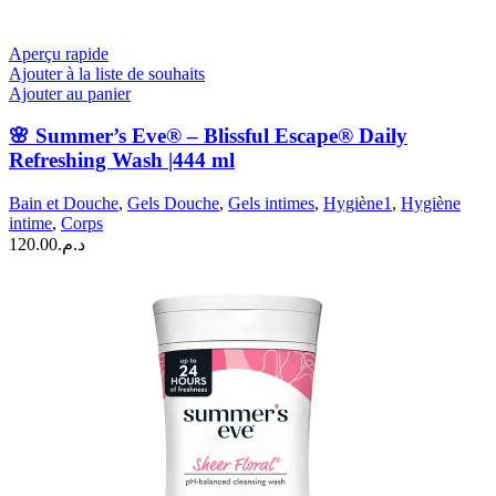
Aperçu rapide
Ajouter à la liste de souhaits
Ajouter au panier
🌸 Summer’s Eve® – Blissful Escape® Daily
Refreshing Wash |444 ml
Bain et Douche
,
Gels Douche
,
Gels intimes
,
Hygiène1
,
Hygiène
intime
,
Corps
120.00
د.م.