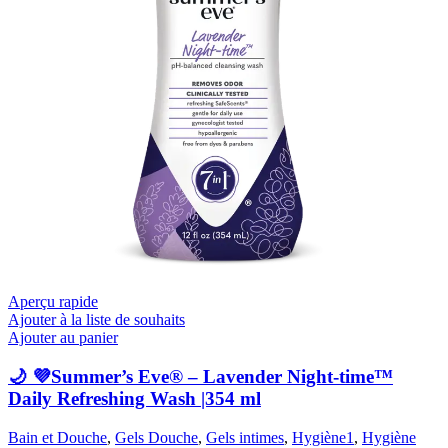
Aperçu rapide
Ajouter à la liste de souhaits
Ajouter au panier
🌙 💜Summer’s Eve® – Lavender Night-time™
Daily Refreshing Wash |354 ml
Bain et Douche
,
Gels Douche
,
Gels intimes
,
Hygiène1
,
Hygiène