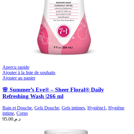
Aperçu rapide
Ajouter à la liste de souhaits
Ajouter au panier
🌸 Summer’s Eve® – Sheer Floral® Daily
Refreshing Wash |266 ml
Bain et Douche
,
Gels Douche
,
Gels intimes
,
Hygiène1
,
Hygiène
intime
,
Corps
95.00
د.م.