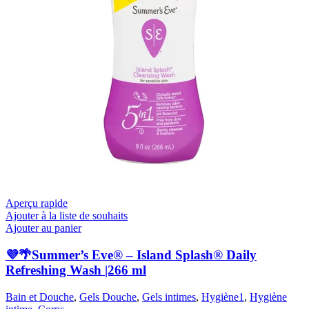
Aperçu rapide
Ajouter à la liste de souhaits
Ajouter au panier
💜🌴Summer’s Eve® – Island Splash® Daily
Refreshing Wash |266 ml
Bain et Douche
,
Gels Douche
,
Gels intimes
,
Hygiène1
,
Hygiène