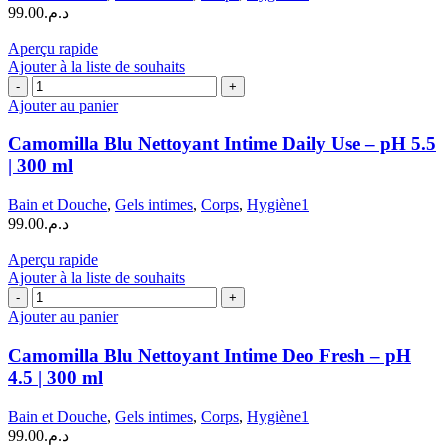
99.00
د.م.
–
pH
Aperçu rapide
4.5
Ajouter à la liste de souhaits
|
quantité
300
de
Ajouter au panier
ml
Camomilla
Blu
Camomilla Blu Nettoyant Intime Daily Use – pH 5.5
Nettoyant
| 300 ml
Intime
Daily
Bain et Douche
,
Gels intimes
,
Corps
,
Hygiène1
Use
99.00
د.م.
–
pH
Aperçu rapide
5.5
Ajouter à la liste de souhaits
|
quantité
300
de
Ajouter au panier
ml
Camomilla
Blu
Camomilla Blu Nettoyant Intime Deo Fresh – pH
Nettoyant
4.5 | 300 ml
Intime
Deo
Bain et Douche
,
Gels intimes
,
Corps
,
Hygiène1
Fresh
99.00
د.م.
–