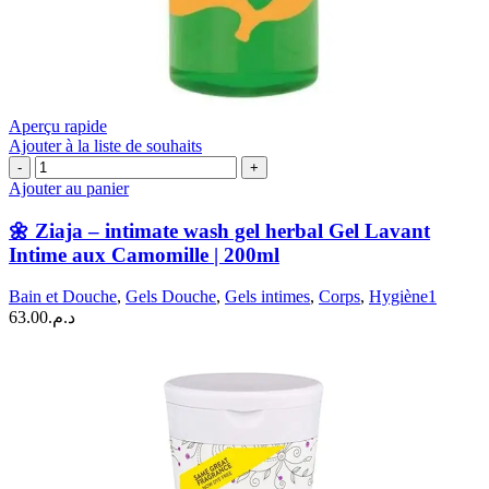
Aperçu rapide
Ajouter à la liste de souhaits
quantité
de
Ajouter au panier
🌼
Ziaja
🌼 Ziaja – intimate wash gel herbal Gel Lavant
–
Intime aux Camomille | 200ml
intimate
wash
Bain et Douche
,
Gels Douche
,
Gels intimes
,
Corps
,
Hygiène1
gel
63.00
د.م.
herbal
Gel
Lavant
Intime
aux
Camomille
|
200ml