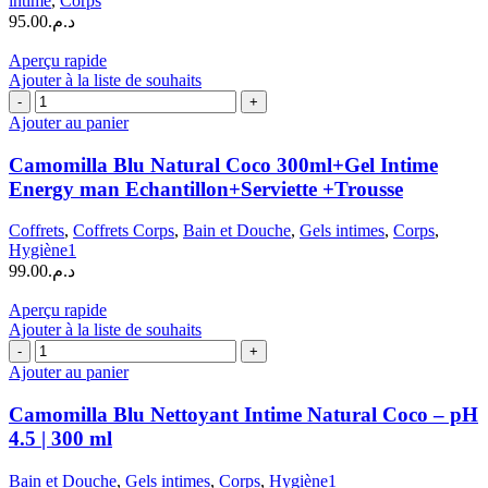
intime
,
Corps
95.00
د.م.
Aperçu rapide
Ajouter à la liste de souhaits
quantité
de
Ajouter au panier
Camomilla
Blu
Camomilla Blu Natural Coco 300ml+Gel Intime
Natural
Energy man Echantillon+Serviette +Trousse
Coco
300ml+Gel
Coffrets
,
Coffrets Corps
,
Bain et Douche
,
Gels intimes
,
Corps
,
Intime
Hygiène1
Energy
99.00
د.م.
man
Echantillon+Serviette
Aperçu rapide
+Trousse
Ajouter à la liste de souhaits
quantité
de
Ajouter au panier
Camomilla
Blu
Camomilla Blu Nettoyant Intime Natural Coco – pH
Nettoyant
4.5 | 300 ml
Intime
Natural
Bain et Douche
,
Gels intimes
,
Corps
,
Hygiène1
Coco