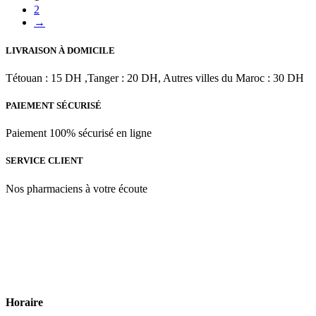
pH
2
4.5
→
|
300
LIVRAISON À DOMICILE
ml
Tétouan : 15 DH ,Tanger : 20 DH, Autres villes du Maroc : 30 DH
PAIEMENT SÉCURISÉ
Paiement 100% sécurisé en ligne
SERVICE CLIENT
Nos pharmaciens à votre écoute
Para & beauty Tétouan votre destination pour la santé et le bien-être
! Nous sommes fiers d’offrir une vaste sélection de produits de
qualité pour répondre à tous vos besoins en matière de santé et de
beauté.
Horaire