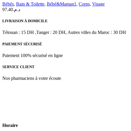
Bébés
,
Bain & Toilette
,
Bébé&Maman1
,
Corps
,
Visage
97.40
د.م.
LIVRAISON À DOMICILE
Tétouan : 15 DH ,Tanger : 20 DH, Autres villes du Maroc : 30 DH
PAIEMENT SÉCURISÉ
Paiement 100% sécurisé en ligne
SERVICE CLIENT
Nos pharmaciens à votre écoute
Para & beauty Tétouan votre destination pour la santé et le bien-être
! Nous sommes fiers d’offrir une vaste sélection de produits de
qualité pour répondre à tous vos besoins en matière de santé et de
beauté.
Horaire