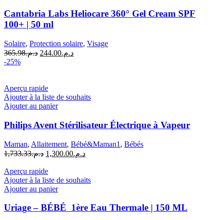
Cantabria
Labs
Cantabria Labs Heliocare 360° Gel Cream SPF
Heliocare
100+ | 50 ml
360°
Gel
Solaire
,
Protection solaire
,
Visage
Cream
Le
Le
365.98
د.م.
244.00
د.م.
SPF
prix
prix
-25%
100+
initial
actuel
|
était :
est :
50
د.م.244.00.
د.م.365.98.
Aperçu rapide
ml
Ajouter à la liste de souhaits
Ajouter au panier
Philips Avent Stérilisateur Électrique à Vapeur
Maman
,
Allaitement
,
Bébé&Maman1
,
Bébés
Le
Le
1,733.33
د.م.
1,300.00
د.م.
prix
prix
initial
actuel
Aperçu rapide
était :
est :
Ajouter à la liste de souhaits
د.م.1,300.00.
د.م.1,733.33.
Ajouter au panier
Uriage – BÉBÉ 1ère Eau Thermale | 150 ML