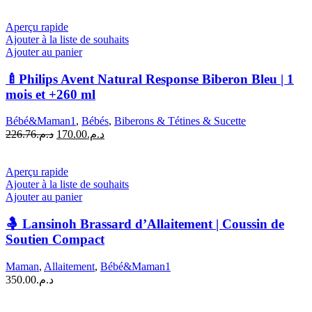
Aperçu rapide
Ajouter à la liste de souhaits
Ajouter au panier
🍼Philips Avent Natural Response Biberon Bleu | 1
mois et +260 ml
Bébé&Maman1
,
Bébés
,
Biberons & Tétines & Sucette
Le
Le
226.76
د.م.
170.00
د.م.
prix
prix
initial
actuel
était :
est :
Aperçu rapide
د.م.170.00.
د.م.226.76.
Ajouter à la liste de souhaits
Ajouter au panier
🤱 Lansinoh Brassard d’Allaitement | Coussin de
Soutien Compact
Maman
,
Allaitement
,
Bébé&Maman1
350.00
د.م.