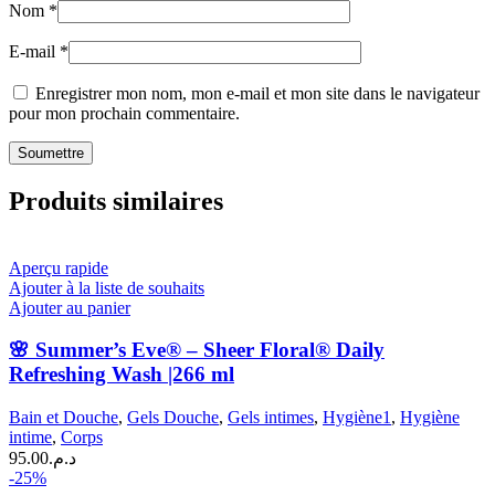
Nom
*
E-mail
*
Enregistrer mon nom, mon e-mail et mon site dans le navigateur
pour mon prochain commentaire.
Produits similaires
Aperçu rapide
Ajouter à la liste de souhaits
Ajouter au panier
🌸 Summer’s Eve® – Sheer Floral® Daily
Refreshing Wash |266 ml
Bain et Douche
,
Gels Douche
,
Gels intimes
,
Hygiène1
,
Hygiène
intime
,
Corps
95.00
د.م.
-25%