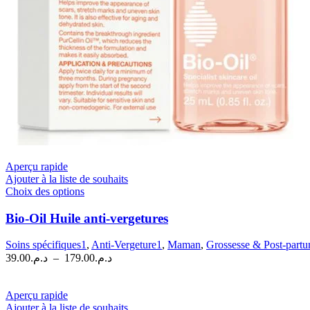
Aperçu rapide
Ajouter à la liste de souhaits
Ce
Choix des options
produit
a
Bio-Oil Huile anti-vergetures
plusieurs
variations.
Soins spécifiques1
,
Anti-Vergeture1
,
Maman
,
Grossesse & Post-part
Les
Plage
39.00
د.م.
–
179.00
د.م.
options
de
peuvent
prix :
être
د.م.39.00
Aperçu rapide
choisies
à
Ajouter à la liste de souhaits