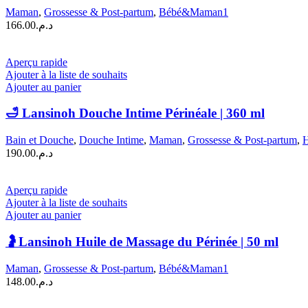
Maman
,
Grossesse & Post-partum
,
Bébé&Maman1
166.00
د.م.
Aperçu rapide
Ajouter à la liste de souhaits
Ajouter au panier
🛁 Lansinoh Douche Intime Périnéale | 360 ml
Bain et Douche
,
Douche Intime
,
Maman
,
Grossesse & Post-partum
,
H
190.00
د.م.
Aperçu rapide
Ajouter à la liste de souhaits
Ajouter au panier
🤰Lansinoh Huile de Massage du Périnée | 50 ml
Maman
,
Grossesse & Post-partum
,
Bébé&Maman1
148.00
د.م.