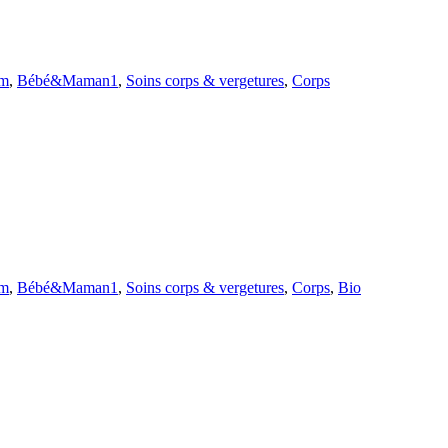
um
,
Bébé&Maman1
,
Soins corps & vergetures
,
Corps
um
,
Bébé&Maman1
,
Soins corps & vergetures
,
Corps
,
Bio