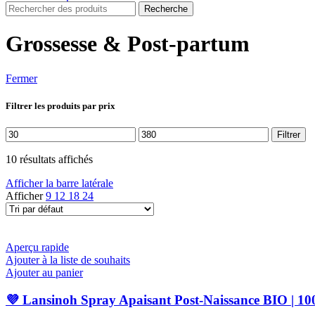
Recherche
Grossesse & Post-partum
Fermer
Filtrer les produits par prix
Prix
Prix
Filtrer
min
max
10 résultats affichés
Afficher la barre latérale
Afficher
9
12
18
24
Aperçu rapide
Ajouter à la liste de souhaits
Ajouter au panier
💜 Lansinoh Spray Apaisant Post-Naissance BIO | 10