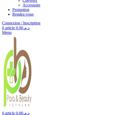
Cheveux
Accessoire
Promotion
Rendez-vous
Connexion / Inscription
0
article
0.00
د.م.
Menu
0
article
0.00
د.م.