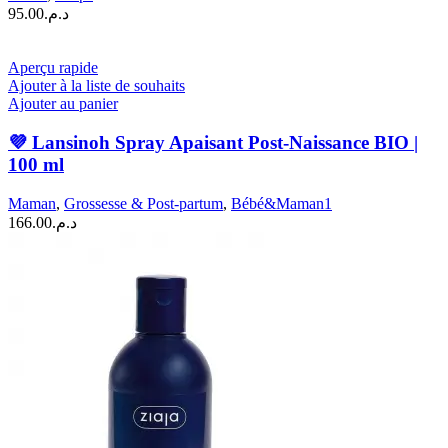
95.00
د.م.
Aperçu rapide
Ajouter à la liste de souhaits
Ajouter au panier
💜 Lansinoh Spray Apaisant Post-Naissance BIO |
100 ml
Maman
,
Grossesse & Post-partum
,
Bébé&Maman1
166.00
د.م.