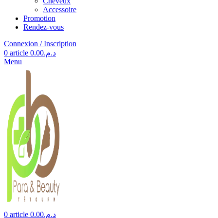
Cheveux
Accessoire
Promotion
Rendez-vous
Connexion / Inscription
0
article
0.00
د.م.
Menu
0
article
0.00
د.م.