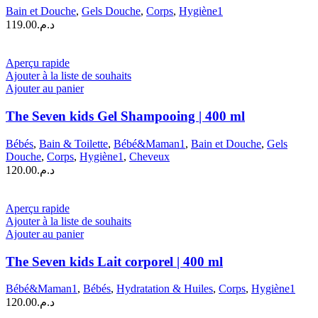
Bain et Douche
,
Gels Douche
,
Corps
,
Hygiène1
119.00
د.م.
Aperçu rapide
Ajouter à la liste de souhaits
Ajouter au panier
The Seven kids Gel Shampooing | 400 ml
Bébés
,
Bain & Toilette
,
Bébé&Maman1
,
Bain et Douche
,
Gels
Douche
,
Corps
,
Hygiène1
,
Cheveux
120.00
د.م.
Aperçu rapide
Ajouter à la liste de souhaits
Ajouter au panier
The Seven kids Lait corporel | 400 ml
Bébé&Maman1
,
Bébés
,
Hydratation & Huiles
,
Corps
,
Hygiène1
120.00
د.م.