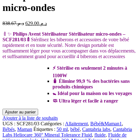
micro-ondes
Le
Le
838.67
د.م.
629.00
د.م.
prix
prix
🍼✨
Philips Avent Stérilisateur Stérilisateur micro-ondes –
initial
actuel
SCF281/03🍼
était :
Stérilisez les biberons et accessoires de votre bébé
est :
rapidement et en toute sécurité. Notre design portable est
د.م.629.00.
د.م.838.67.
suffisamment léger pour vous accompagner dans vos déplacements,
et suffisamment grand pour accueillir 4 biberons et accessoires
⚡ Stérilise en seulement 2 minutes à
1100W
🧴 Élimine 99,9 % des bactéries sans
produits chimiques
🚼 Idéal pour la maison ou les voyages
🧼 Ultra léger et facile à ranger
quantité
Ajouter au panier
de
Ajouter à la liste de souhaits
Philips
UGS :
SCF281/03
Catégories :
Allaitement
,
Bébé&Maman1
,
Avent
Bébés
,
Maman
Étiquettes :
50 ml
,
bébé
,
Cantabria labs
,
Cantabria
Stérilisateur
Labs Heliocare 360° Mineral Tolerance Fluid
,
fluide
,
Fluide de
micro-