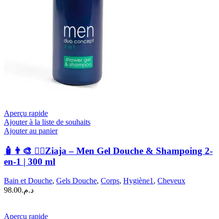
Aperçu rapide
Ajouter à la liste de souhaits
Ajouter au panier
🧴👨‍🎨 🧍‍♂️Ziaja – Men Gel Douche & Shampoing 2-
en-1 | 300 ml
Bain et Douche
,
Gels Douche
,
Corps
,
Hygiène1
,
Cheveux
98.00
د.م.
Aperçu rapide