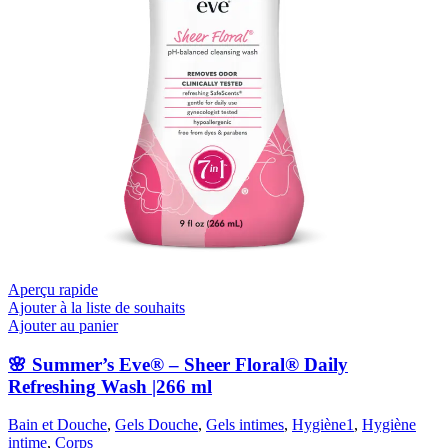
Aperçu rapide
Ajouter à la liste de souhaits
Ajouter au panier
🌸 Summer’s Eve® – Sheer Floral® Daily
Refreshing Wash |266 ml
Bain et Douche
,
Gels Douche
,
Gels intimes
,
Hygiène1
,
Hygiène
intime
,
Corps