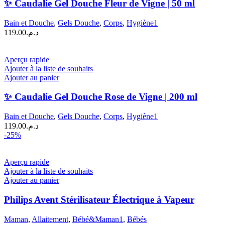
✨ Caudalie Gel Douche Fleur de Vigne | 50 ml
Bain et Douche
,
Gels Douche
,
Corps
,
Hygiène1
119.00
د.م.
Aperçu rapide
Ajouter à la liste de souhaits
Ajouter au panier
✨ Caudalie Gel Douche Rose de Vigne | 200 ml
Bain et Douche
,
Gels Douche
,
Corps
,
Hygiène1
119.00
د.م.
-25%
Aperçu rapide
Ajouter à la liste de souhaits
Ajouter au panier
Philips Avent Stérilisateur Électrique à Vapeur
Maman
,
Allaitement
,
Bébé&Maman1
,
Bébés