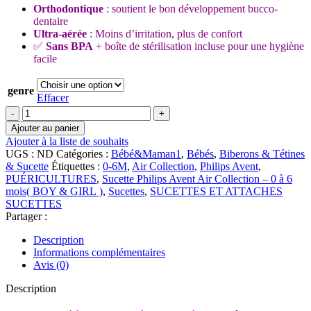
Orthodontique
: soutient le bon développement bucco-
dentaire
Ultra-aérée
: Moins d’irritation, plus de confort
✅
Sans BPA
+ boîte de stérilisation incluse pour une hygiène
facile
genre
Effacer
quantité
de
Ajouter au panier
Sucette
Ajouter à la liste de souhaits
Philips
UGS :
ND
Catégories :
Bébé&Maman1
,
Bébés
,
Biberons & Tétines
Avent
& Sucette
Étiquettes :
0-6M
,
Air Collection
,
Philips Avent
,
Air
PUÉRICULTURES
,
Sucette Philips Avent Air Collection – 0 à 6
Collection
mois( BOY & GIRL )
,
Sucettes
,
SUCETTES ET ATTACHES
–
SUCETTES
0
Partager :
à
6
Description
mois
Informations complémentaires
(BOY
Avis (0)
&
GIRL)
Description
|