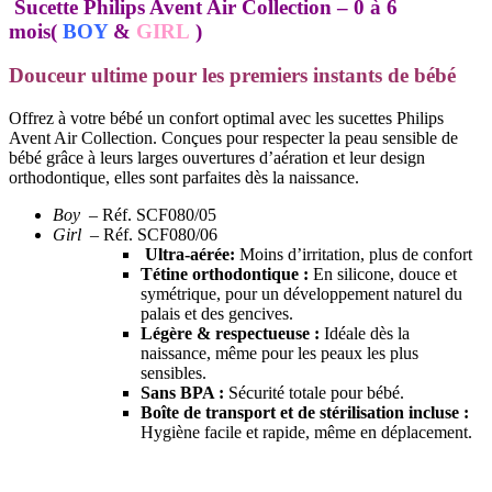
(Pack
Sucette Philips Avent Air Collection – 0 à 6
de
mois
(
BOY
&
GIRL
)
2)
Douceur ultime pour les premiers instants de bébé
Offrez à votre bébé un confort optimal avec les sucettes Philips
Avent Air Collection. Conçues pour respecter la peau sensible de
bébé grâce à leurs larges ouvertures d’aération et leur design
orthodontique, elles sont parfaites dès la naissance.
Boy
– Réf. SCF080/05
Girl
– Réf. SCF080/06
Ultra-aérée:
Moins d’irritation, plus de confort
Tétine orthodontique :
En silicone, douce et
symétrique, pour un développement naturel du
palais et des gencives.
Légère & respectueuse :
Idéale dès la
naissance, même pour les peaux les plus
sensibles.
Sans BPA :
Sécurité totale pour bébé.
Boîte de transport et de stérilisation incluse :
Hygiène facile et rapide, même en déplacement.