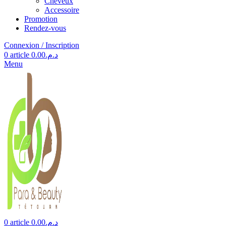
Cheveux
Accessoire
Promotion
Rendez-vous
Connexion / Inscription
0
article
0.00
د.م.
Menu
0
article
0.00
د.م.