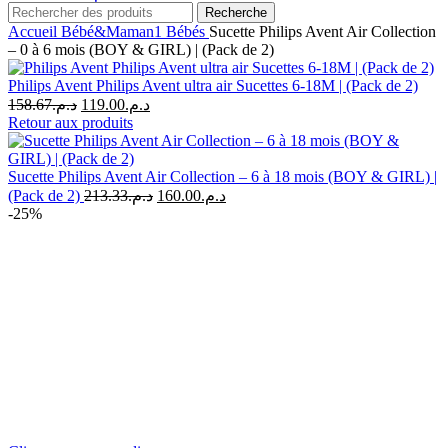
Recherche
Accueil
Bébé&Maman1
Bébés
Sucette Philips Avent Air Collection
– 0 à 6 mois (BOY & GIRL) | (Pack de 2)
Philips Avent Philips Avent ultra air Sucettes 6-18M | (Pack de 2)
Le
Le
158.67
د.م.
119.00
د.م.
prix
prix
Retour aux produits
initial
actuel
était :
est :
د.م.119.00.
د.م.158.67.
Sucette Philips Avent Air Collection – 6 à 18 mois (BOY & GIRL) |
Le
Le
(Pack de 2)
213.33
د.م.
160.00
د.م.
prix
prix
-25%
initial
actuel
était :
est :
د.م.160.00.
د.م.213.33.