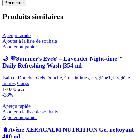
Produits similaires
Aperçu rapide
Ajouter à la liste de souhaits
Ajouter au panier
🌙 💜Summer’s Eve® – Lavender Night-time™
Daily Refreshing Wash |354 ml
Bain et Douche
,
Gels Douche
,
Gels intimes
,
Hygiène1
,
Hygiène
intime
,
Corps
140.00
د.م.
-33%
Aperçu rapide
Ajouter à la liste de souhaits
Ajouter au panier
🧴Avène XERACALM NUTRITION Gel nettoyant |
400 ml