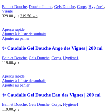
Bain et Douche
,
Douche Intime
,
Gels Douche
,
Corps
,
Hygiène1
,
Visage
Le
Le
329.00
د.م.
219.50
د.م.
prix
prix
initial
actuel
était :
est :
Aperçu rapide
د.م.219.50.
د.م.329.00.
Ajouter à la liste de souhaits
Ajouter au panier
✨ Caudalie Gel Douche Ange des Vignes | 200 ml
Bain et Douche
,
Gels Douche
,
Corps
,
Hygiène1
119.00
د.م.
Aperçu rapide
Ajouter à la liste de souhaits
Ajouter au panier
✨ Caudalie Gel Douche Eau des Vignes | 200 ml
Bain et Douche
,
Gels Douche
,
Corps
,
Hygiène1
119.00
د.م.