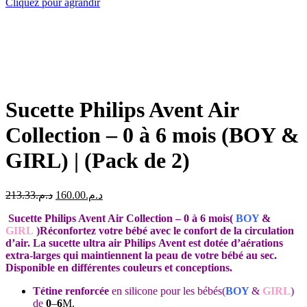
Cliquez pour agrandir
Sucette Philips Avent Air
Collection – 0 à 6 mois (BOY &
GIRL) | (Pack de 2)
Le
Le
213.33
د.م.
160.00
د.م.
prix
prix
Sucette Philips Avent Air Collection – 0 à 6 mois(
initial
actuel
BOY
&
GIRL
)Réconfortez votre bébé avec le confort de la circulation
était :
est :
d’air. La sucette ultra air Philips Avent est dotée d’aérations
د.م.160.00.
د.م.213.33.
extra-larges qui maintiennent la peau de votre bébé au sec.
Disponible en différentes couleurs et conceptions.
Tétine renforcée
en silicone pour les bébés(
BOY
&
GIRL
)
de
0
–
6
M.