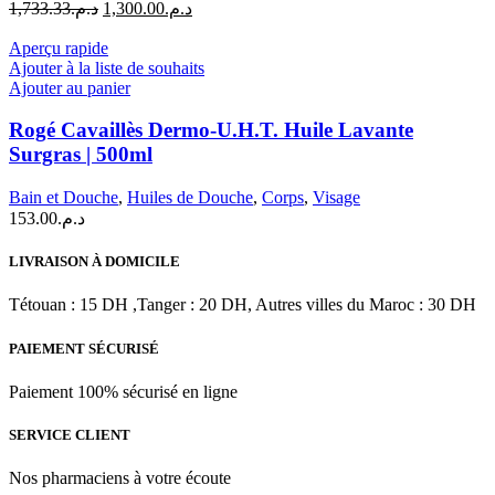
Le
Le
1,733.33
د.م.
1,300.00
د.م.
prix
prix
initial
actuel
Aperçu rapide
était :
est :
Ajouter à la liste de souhaits
د.م.1,300.00.
د.م.1,733.33.
Ajouter au panier
Rogé Cavaillès Dermo-U.H.T. Huile Lavante
Surgras | 500ml
Bain et Douche
,
Huiles de Douche
,
Corps
,
Visage
153.00
د.م.
LIVRAISON À DOMICILE
Tétouan : 15 DH ,Tanger : 20 DH, Autres villes du Maroc : 30 DH
PAIEMENT SÉCURISÉ
Paiement 100% sécurisé en ligne
SERVICE CLIENT
Nos pharmaciens à votre écoute