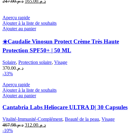
Le
Le
247.00
د.م.
165.00
د.م.
prix
prix
initial
actuel
était :
est :
Aperçu rapide
د.م.165.00.
د.م.247.00.
Ajouter à la liste de souhaits
Ajouter au panier
☀️Caudalie Vinosun Protect Crème Très Haute
Protection SPF50+ | 50 ML
Solaire
,
Protection solaire
,
Visage
370.00
د.م.
-33%
Aperçu rapide
Ajouter à la liste de souhaits
Ajouter au panier
Cantabria Labs Heliocare ULTRA D| 30 Capsules
Vitalité-Immunité-Complément
,
Beauté de la peau
,
Visage
Le
Le
467.98
د.م.
312.00
د.م.
prix
prix
-10%
initial
actuel