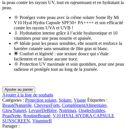
la peau contre les rayons UV, tout en rajeunissant et en hydratant la
peau.
🌞 Protégez votre peau avec la crème solaire Some By Mi
V10 Hyal Hydra Capsule SPF50+ PA++++ et son efficacité
contre les rayons UVA et UVB !
💧 Hydratation intense grâce à l’acide hyaluronique et 10
vitamines pour une peau nourrie et apaisée.
🌱 Idéale pour les peaux sensibles, elle nourrit et renforce la
barrière cutanée sans sensation de film gras ni blanc.
🌟 Confort et légèreté : une texture douce qui s’étale
facilement et ne laisse aucune trace.
🌞 Protection UV maximale et soin quotidien, pour une peau
radieuse et protégée tout au long de la journée.
quantité
Ajouter au panier
de
Ajouter à la liste de souhaits
SOME
Catégories :
Protection solaire
,
Solaire
,
Visage
Étiquettes :
BY
BeautéNaturelle
,
CheveuxForts
,
ComplémentAlimentaire
,
MI
GlowNaturel
,
LevureDeBière
,
Nutrimax
,
OnglesSolides
,
V10
PeauNette
,
RoutineBeauté
,
V10 HYAL HYDRA CAPSULE
HYAL
SUNSCREEN
,
VitamineB
HYDRA
Partager :