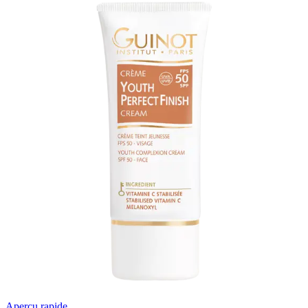
était :
est :
د.م.312.00.
د.م.467.98.
Aperçu rapide