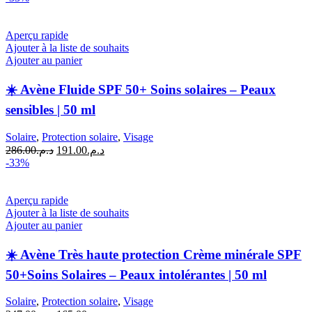
Aperçu rapide
Ajouter à la liste de souhaits
Ajouter au panier
☀️ Avène Fluide SPF 50+ Soins solaires – Peaux
sensibles | 50 ml
Solaire
,
Protection solaire
,
Visage
Le
Le
286.00
د.م.
191.00
د.م.
prix
prix
-33%
initial
actuel
était :
est :
د.م.191.00.
د.م.286.00.
Aperçu rapide
Ajouter à la liste de souhaits
Ajouter au panier
☀️ Avène Très haute protection Crème minérale SPF
50+Soins Solaires – Peaux intolérantes | 50 ml
Solaire
,
Protection solaire
,
Visage