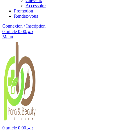
Cheveux
Accessoire
Promotion
Rendez-vous
Connexion / Inscription
0
article
0.00
د.م.
Menu
0
article
0.00
د.م.