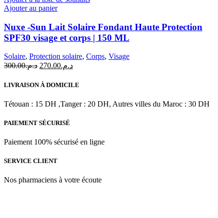
Ajouter au panier
Nuxe -Sun Lait Solaire Fondant Haute Protection
SPF30 visage et corps | 150 ML
Solaire
,
Protection solaire
,
Corps
,
Visage
Le
Le
300.00
د.م.
270.00
د.م.
prix
prix
initial
actuel
LIVRAISON À DOMICILE
était :
est :
د.م.270.00.
د.م.300.00.
Tétouan : 15 DH ,Tanger : 20 DH, Autres villes du Maroc : 30 DH
PAIEMENT SÉCURISÉ
Paiement 100% sécurisé en ligne
SERVICE CLIENT
Nos pharmaciens à votre écoute