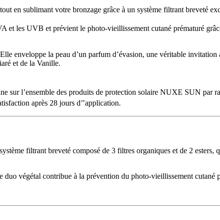
tout en sublimant votre bronzage grâce à un système filtrant breveté excl
UVA et les UVB et prévient le photo-vieillissement cutané prématuré grâ
. Elle enveloppe la peau d’un parfum d’évasion, une véritable invitation 
ré et de la Vanille.
yenne sur l’ensemble des produits de protection solaire NUXE SUN par r
isfaction après 28 jours d’’application.
ème filtrant breveté composé de 3 filtres organiques et de 2 esters, q
 ce duo végétal contribue à la prévention du photo-vieillissement cutané 