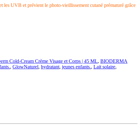
et les UVB et prévient le photo-vieillissement cutané prématuré grâce
 Cold-Cream Crème Visage et Corps | 45 ML
,
BIODERMA
ants.
,
GlowNaturel
,
hydratant
,
jeunes enfants.
,
Lait solaire
,