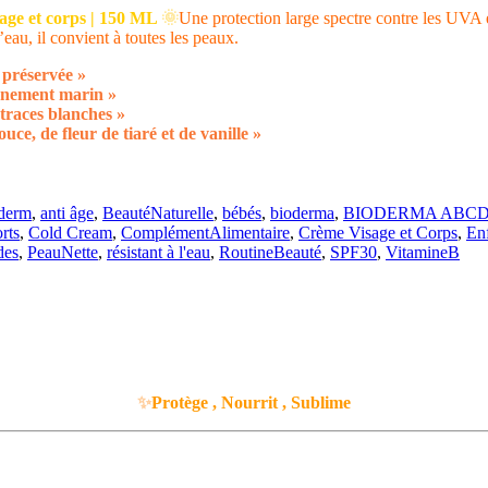
age et corps | 150 ML
🌞
Une protection large spectre contre les UVA 
eau, il convient à toutes les peaux.
préservée »
onnement marin »
 traces blanches »
e, de fleur de tiaré et de vanille »
derm
,
anti âge
,
BeautéNaturelle
,
bébés
,
bioderma
,
BIODERMA ABCDerm
rts
,
Cold Cream
,
ComplémentAlimentaire
,
Crème Visage et Corps
,
Enf
des
,
PeauNette
,
résistant à l'eau
,
RoutineBeauté
,
SPF30
,
VitamineB
✨
Protège , Nourrit , Sublime