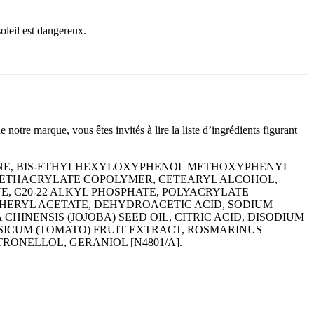
oleil est dangereux.
notre marque, vous êtes invités à lire la liste d’ingrédients figurant
ONE, BIS-ETHYLHEXYLOXYPHENOL METHOXYPHENYL
L METHACRYLATE COPOLYMER, CETEARYL ALCOHOL,
E, C20-22 ALKYL PHOSPHATE, POLYACRYLATE
PHERYL ACETATE, DEHYDROACETIC ACID, SODIUM
INENSIS (JOJOBA) SEED OIL, CITRIC ACID, DISODIUM
SICUM (TOMATO) FRUIT EXTRACT, ROSMARINUS
RONELLOL, GERANIOL [N4801/A].