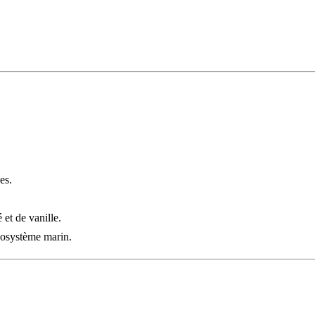
es.
et de vanille.
écosystème marin.