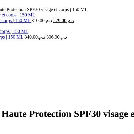
ute Protection SPF30 visage et corps | 150 ML
Le
Le
t corps | 150 ML
310.00
د.م.
279.00
د.م.
prix
prix
initial
actuel
était :
est :
Le
Le
orps | 150 ML
340.00
د.م.
306.00
د.م.
prix
prix
د.م.310.00.
د.م.279.00.
initial
actuel
était :
est :
د.م.306.00.
د.م.340.00.
 Haute Protection SPF30 visage e