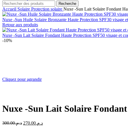
Recherche
Accueil
Solaire
Protection solaire
Nuxe -Sun Lait Solaire Fondant Ha
Nuxe -Sun Huile Solaire Bronzante Haute Protection SPF30 visage e
Retour aux produits
Nuxe -Sun Lait Solaire Fondant Haute Protection SPF50 visage et c
-10%
Cliquez pour agrandir
Nuxe -Sun Lait Solaire Fondant
Le
Le
300.00
د.م.
270.00
د.م.
prix
prix