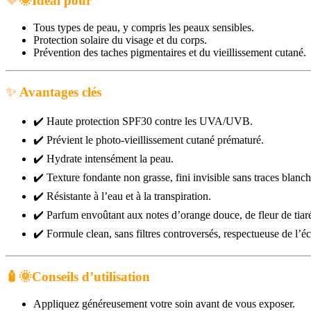
💖
🌞
Idéal pour
Tous types de peau, y compris les peaux sensibles.
Protection solaire du visage et du corps.
Prévention des taches pigmentaires et du vieillissement cutané.
✨
Avantages clés
✔️
Haute protection SPF30 contre les UVA/UVB.
✔️
Prévient le photo-vieillissement cutané prématuré.
✔️
Hydrate intensément la peau.
✔️
Texture fondante non grasse, fini invisible sans traces blanch
✔️
Résistante à l’eau et à la transpiration.
✔️
Parfum envoûtant aux notes d’orange douce, de fleur de tiaré 
✔️
Formule clean, sans filtres controversés, respectueuse de l’
🧴
🌞
Conseils d’utilisation
Appliquez généreusement votre soin avant de vous exposer.