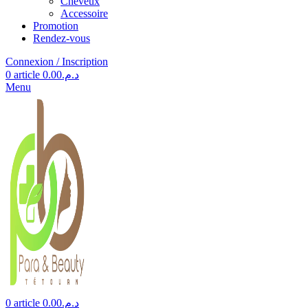
Cheveux
Accessoire
Promotion
Rendez-vous
Connexion / Inscription
0
article
0.00
د.م.
Menu
0
article
0.00
د.م.