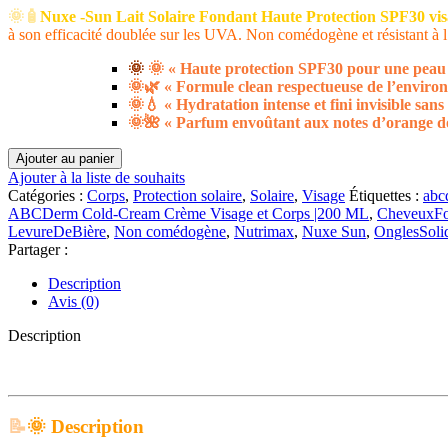
🌞🧴
Nuxe -Sun Lait Solaire Fondant Haute Protection SPF30 vis
initial
actuel
à son efficacité doublée sur les UVA. Non comédogène et résistant à l’
était :
est :
د.م.270.00.
د.م.300.00.
🌞
🌞 « Haute protection SPF30 pour une peau 
🌞🌿 « Formule clean respectueuse de l’envir
🌞💧 « Hydratation intense et fini invisible sans
🌞🌺 « Parfum envoûtant aux notes d’orange douc
quantité
Ajouter au panier
de
Ajouter à la liste de souhaits
Nuxe
Catégories :
Corps
,
Protection solaire
,
Solaire
,
Visage
Étiquettes :
abc
-
ABCDerm Cold-Cream Crème Visage et Corps |200 ML
,
CheveuxFo
Sun
LevureDeBière
,
Non comédogène
,
Nutrimax
,
Nuxe Sun
,
OnglesSoli
Lait
Partager :
Solaire
Fondant
Description
Haute
Avis (0)
Protection
SPF30
Description
visage
et
corps
|
📝
🌞
Description
150
ML