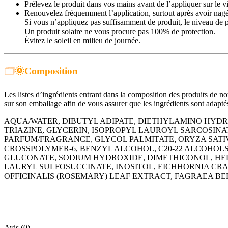
Prélevez le produit dans vos mains avant de l’appliquer sur le v
Renouvelez fréquemment l’application, surtout après avoir nagé
Si vous n’appliquez pas suffisamment de produit, le niveau de p
Un produit solaire ne vous procure pas 100% de protection.
Évitez le soleil en milieu de journée.
🗂️
🌞
Composition
Les listes d’ingrédients entrant dans la composition des produits de not
sur son emballage afin de vous assurer que les ingrédients sont adaptés
AQUA/WATER, DIBUTYL ADIPATE, DIETHYLAMINO HY
TRIAZINE, GLYCERIN, ISOPROPYL LAUROYL SARCOSIN
PARFUM/FRAGRANCE, GLYCOL PALMITATE, ORYZA SATIV
CROSSPOLYMER-6, BENZYL ALCOHOL, C20-22 ALCOHOL
GLUCONATE, SODIUM HYDROXIDE, DIMETHICONOL, HELI
LAURYL SULFOSUCCINATE, INOSITOL, EICHHORNIA CR
OFFICINALIS (ROSEMARY) LEAF EXTRACT, FAGRAEA BE
Avis (0)