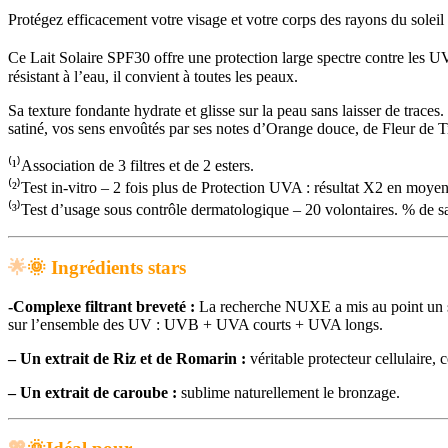
Protégez efficacement votre visage et votre corps des rayons du soleil 
Ce Lait Solaire SPF30 offre une protection large spectre contre les 
résistant à l’eau, il convient à toutes les peaux.
Sa texture fondante hydrate et glisse sur la peau sans laisser de traces
satiné, vos sens envoûtés par ses notes d’Orange douce, de Fleur de Tia
⁽¹⁾Association de 3 filtres et de 2 esters.
⁽²⁾Test in-vitro – 2 fois plus de Protection UVA : résultat X2 en mo
⁽³⁾Test d’usage sous contrôle dermatologique – 20 volontaires. % de sat
🌟
🌞
Ingrédients stars
-Complexe filtrant breveté :
La recherche NUXE a mis au point un syst
sur l’ensemble des UV : UVB + UVA courts + UVA longs.
– Un extrait de Riz et de Romarin :
véritable protecteur cellulaire,
– Un extrait de caroube :
sublime naturellement le bronzage.