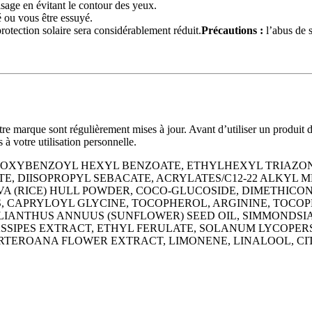
isage en évitant le contour des yeux.
 ou vous être essuyé.
rotection solaire sera considérablement réduit.
Précautions :
l’abus de s
re marque sont régulièrement mises à jour. Avant d’utiliser un produit de 
 à votre utilisation personnelle.
DROXYBENZOYL HEXYL BENZOATE, ETHYLHEXYL TRIAZ
ATE, DIISOPROPYL SEBACATE, ACRYLATES/C12-22 ALKY
A (RICE) HULL POWDER, COCO-GLUCOSIDE, DIMETHICON
S, CAPRYLOYL GLYCINE, TOCOPHEROL, ARGININE, TOCO
ANTHUS ANNUUS (SUNFLOWER) SEED OIL, SIMMONDSIA CH
ASSIPES EXTRACT, ETHYL FERULATE, SOLANUM LYCOPER
RTEROANA FLOWER EXTRACT, LIMONENE, LINALOOL, CIT