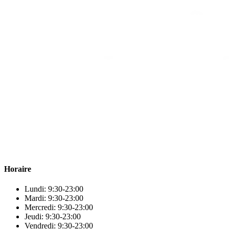
Para & beauty Tétouan votre destination pour la santé et le bien-être
! Nous sommes fiers d’offrir une vaste sélection de produits de
qualité pour répondre à tous vos besoins en matière de santé et de
beauté.
Horaire
Lundi: 9:30-23:00
Mardi: 9:30-23:00
Mercredi: 9:30-23:00
Jeudi: 9:30-23:00
Vendredi: 9:30-23:00