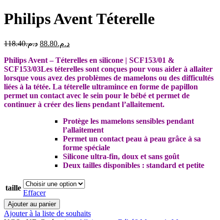
Philips Avent Téterelle
Le
Le
118.40
د.م.
88.80
د.م.
prix
prix
Philips Avent – Téterelles en silicone | SCF153/01 &
initial
actuel
SCF153/03Les téterelles sont conçues pour vous aider à allaiter
était :
est :
lorsque vous avez des problèmes de mamelons ou des difficultés
د.م.88.80.
د.م.118.40.
liées à la tétée. La téterelle ultramince en forme de papillon
permet un contact avec le sein pour le bébé et permet de
continuer à créer des liens pendant l’allaitement.
Protège les mamelons sensibles pendant
l’allaitement
Permet un contact peau à peau grâce à sa
forme spéciale
Silicone ultra-fin, doux et sans goût
Deux tailles disponibles : standard et petite
taille
Effacer
quantité
Ajouter au panier
de
Ajouter à la liste de souhaits