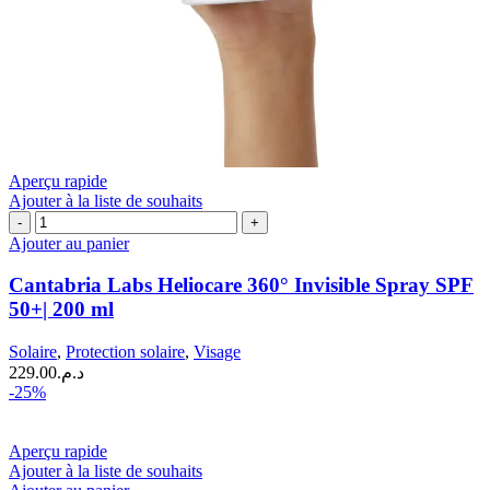
Aperçu rapide
Ajouter à la liste de souhaits
quantité
de
Ajouter au panier
Cantabria
Labs
Cantabria Labs Heliocare 360° Invisible Spray SPF
Heliocare
50+| 200 ml
360°
Invisible
Solaire
,
Protection solaire
,
Visage
Spray
229.00
د.م.
SPF
-25%
50+|
200
ml
Aperçu rapide
Ajouter à la liste de souhaits