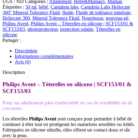
Philips
UGS :
ND
Catégories :
Allaitement
,
Bébé&Maman1
,
Maman
Avent
Étiquettes :
50 ml
,
bébé
,
Cantabria labs
,
Cantabria Labs Heliocare
Téterelle
360° Mineral Tolerance Fluid
,
fluide
,
Fluide de tolérance minérale
,
Heliocare 360
,
Mineral Tolerance Fluid
,
Nourrisson
,
nouveau-né
,
Philips Avent
,
Philips Avent – Téterelles en silicone | SCF153/01 &
SCF153/03
,
photoprotecteur
,
protection solaire
,
Téterelles en
silicone
Partager :
Description
Informations complémentaires
Avis (0)
Description
Philips Avent – Téterelles en silicone | SCF153/01 &
SCF153/03
Pour un allaitement plus confortable en cas de sensibilité ou de
crevasses.
Les téterelles
Philips Avent
sont conçues pour permettre à bébé de
continuer à téter tout en protégeant les mamelons sensibles ou irrités.
Fabriquées en silicone ultrafin, elles offrent un contact doux et sûr
avec la peau.