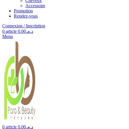
Cheveux
Accessoire
Promotion
Rendez-vous
Connexion / Inscription
0
article
0.00
د.م.
Menu
0
article
0.00
د.م.