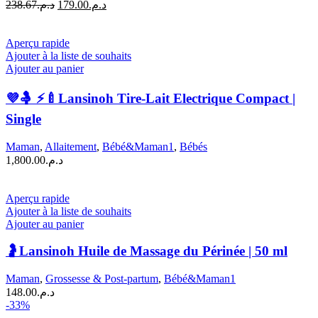
Le
Le
238.67
د.م.
179.00
د.م.
prix
prix
initial
actuel
était :
est :
Aperçu rapide
د.م.179.00.
د.م.238.67.
Ajouter à la liste de souhaits
Ajouter au panier
💜🤱 ⚡🍼Lansinoh Tire-Lait Electrique Compact |
Single
Maman
,
Allaitement
,
Bébé&Maman1
,
Bébés
1,800.00
د.م.
Aperçu rapide
Ajouter à la liste de souhaits
Ajouter au panier
🤰Lansinoh Huile de Massage du Périnée | 50 ml
Maman
,
Grossesse & Post-partum
,
Bébé&Maman1
148.00
د.م.
-33%