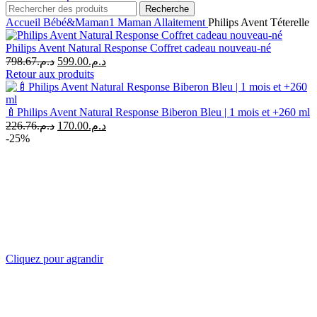
Recherche
Accueil
Bébé&Maman1
Maman
Allaitement
Philips Avent Téterelle
Philips Avent Natural Response Coffret cadeau nouveau-né
Le
Le
798.67
د.م.
599.00
د.م.
prix
prix
Retour aux produits
initial
actuel
était :
est :
د.م.599.00.
د.م.798.67.
🍼Philips Avent Natural Response Biberon Bleu | 1 mois et +260 ml
Le
Le
226.76
د.م.
170.00
د.م.
prix
prix
-25%
initial
actuel
était :
est :
د.م.170.00.
د.م.226.76.
Cliquez pour agrandir