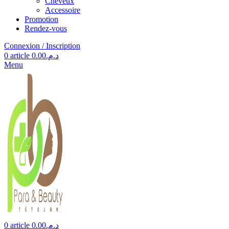
Cheveux
Accessoire
Promotion
Rendez-vous
Connexion / Inscription
0
article
0.00
د.م.
Menu
0
article
0.00
د.م.