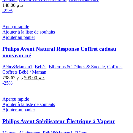
148.00
د.م.
-25%
Aperçu rapide
Ajouter à la liste de souhaits
Ajouter au panier
Philips Avent Natural Response Coffret cadeau
nouveau-né
Bébé&Maman1
,
Bébés
,
Biberons & Tétines & Sucette
,
Coffrets
,
Coffrets Bébé / Maman
Le
Le
798.67
د.م.
599.00
د.م.
prix
prix
-25%
initial
actuel
était :
est :
د.م.599.00.
د.م.798.67.
Aperçu rapide
Ajouter à la liste de souhaits
Ajouter au panier
Philips Avent Stérilisateur Électrique à Vapeur
Maman
,
Allaitement
,
Bébé&Maman1
,
Bébés