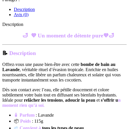
Description
Avis (0)
Description
🛁 💜 Un moment de détente pure
💜
🛁
📝
Description
Offrez-vous une pause bien-être avec cette
bombe de bain au
Lavande
, véritable rituel d’évasion tropicale. Enrichie en huiles
nourrissantes, elle libère un parfum chaleureux et solaire qui vous
transporte instantanément sous les cocotiers.
Dès son contact avec l’eau, elle pétille doucement et colore
subtilement votre bain tout en diffusant ses bienfaits hydratants.
Idéale pour
relâcher les tensions
,
adoucir la peau
et
s’offrir u
n
moment rien qu’à soi
.
🧴
Parfum
: Lavande
📦
Poids
: 115g
🌱
Convient à
tous les types de peau