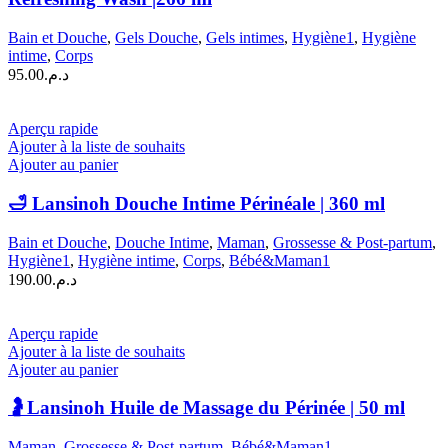
Bain et Douche
,
Gels Douche
,
Gels intimes
,
Hygiène1
,
Hygiène
intime
,
Corps
95.00
د.م.
Aperçu rapide
Ajouter à la liste de souhaits
Ajouter au panier
🛁 Lansinoh Douche Intime Périnéale | 360 ml
Bain et Douche
,
Douche Intime
,
Maman
,
Grossesse & Post-partum
,
Hygiène1
,
Hygiène intime
,
Corps
,
Bébé&Maman1
190.00
د.م.
Aperçu rapide
Ajouter à la liste de souhaits
Ajouter au panier
🤰Lansinoh Huile de Massage du Périnée | 50 ml
Maman
,
Grossesse & Post-partum
,
Bébé&Maman1