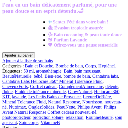
l’eau en un bain délicatement parfumé, pour une
peau douce et un esprit détendu.
🛁
✨
Sentez l’été dans votre bain !
🏝️ Évasion tropicale assurée
💦 Bain cocooning & peau toute douce
🌸 Parfum Lavande
💖 Offrez-vous une pause sensorielle
quantité
Ajouter au panier
de
Ajouter à la liste de souhaits
Les
Catégories :
Bain et Douche
,
Bombe de bain
,
Corps
,
Hygiène1
Petits
Étiquettes :
50 ml
,
aromathérapie
,
Bain
,
bain moussant
,
Bains
BeautéNaturelle
,
bébé
,
Bien-etre
,
bombe de bain
,
Cantabria labs
,
de
Cantabria Labs Heliocare 360° Mineral Tolerance Fluid
,
Provence
CheveuxForts
,
Coffret cadeau
,
ComplémentAlimentaire
,
détente
,
–
fluide
,
Fluide de tolérance minérale
,
GlowNaturel
,
Heliocare 360
,
Bombe
KIT
,
lavande
,
Les Petits Bains de Provence
,
LevureDeBière
,
de
Mineral Tolerance Fluid
,
Natural Response
,
Nourrisson
,
nouveau-
Bain
né
,
Nutrimax
,
OnglesSolides
,
PeauNette
,
Philips Avent
,
Philips
Lavande
Avent Natural Response Coffret cadeau nouveau-né
,
|
photoprotecteur
,
protection solaire
,
relaxation
,
RoutineBeauté
,
soin
115g
apaisant
,
Soin corps
,
VitamineB
Partager :