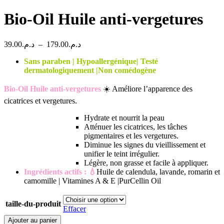
Bio-Oil Huile anti-vergetures
Plage
39.00
د.م.
–
179.00
د.م.
de
Sans paraben | Hypoallergénique| Testé
prix :
dermatologiquement |Non comédogène
د.م.39.00
à
Bio-Oil Huile anti-vergetures
☀️ Améliore l’apparence des
د.م.179.00
cicatrices et vergetures.
Hydrate et nourrit la peau
Atténuer les cicatrices, les tâches
pigmentaires et les vergetures.
Diminue les signes du vieillissement et
unifier le teint irrégulier.
Légère, non grasse et facile à appliquer.
Ingrédients actifs : 💧
Huile de calendula, lavande, romarin et
camomille | Vitamines A & E |PurCellin Oil
taille-du-produit
Effacer
quantité
Ajouter au panier