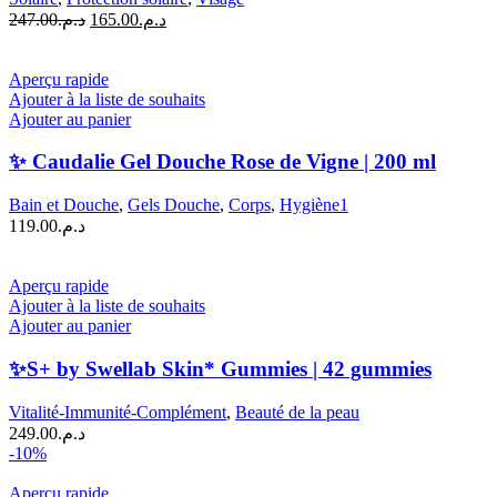
Le
Le
247.00
د.م.
165.00
د.م.
prix
prix
initial
actuel
était :
est :
Aperçu rapide
د.م.165.00.
د.م.247.00.
Ajouter à la liste de souhaits
Ajouter au panier
✨ Caudalie Gel Douche Rose de Vigne | 200 ml
Bain et Douche
,
Gels Douche
,
Corps
,
Hygiène1
119.00
د.م.
Aperçu rapide
Ajouter à la liste de souhaits
Ajouter au panier
✨S+ by Swellab Skin* Gummies | 42 gummies
Vitalité-Immunité-Complément
,
Beauté de la peau
249.00
د.م.
-10%
Aperçu rapide