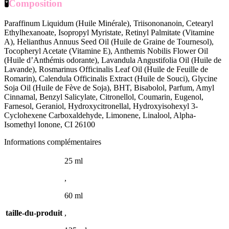
🧪
Composition
Paraffinum Liquidum (Huile Minérale), Triisononanoin, Cetearyl
Ethylhexanoate, Isopropyl Myristate, Retinyl Palmitate (Vitamine
A), Helianthus Annuus Seed Oil (Huile de Graine de Tournesol),
Tocopheryl Acetate (Vitamine E), Anthemis Nobilis Flower Oil
(Huile d’Anthémis odorante), Lavandula Angustifolia Oil (Huile de
Lavande), Rosmarinus Officinalis Leaf Oil (Huile de Feuille de
Romarin), Calendula Officinalis Extract (Huile de Souci), Glycine
Soja Oil (Huile de Fève de Soja), BHT, Bisabolol, Parfum, Amyl
Cinnamal, Benzyl Salicylate, Citronellol, Coumarin, Eugenol,
Farnesol, Geraniol, Hydroxycitronellal, Hydroxyisohexyl 3-
Cyclohexene Carboxaldehyde, Limonene, Linalool, Alpha-
Isomethyl Ionone, CI 26100
Informations complémentaires
25 ml
,
60 ml
taille-du-produit
,