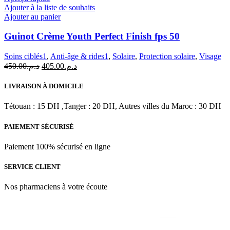
Ajouter à la liste de souhaits
Ajouter au panier
Guinot Crème Youth Perfect Finish fps 50
Soins ciblés1
,
Anti-âge & rides1
,
Solaire
,
Protection solaire
,
Visage
Le
Le
450.00
د.م.
405.00
د.م.
prix
prix
initial
actuel
LIVRAISON À DOMICILE
était :
est :
د.م.405.00.
د.م.450.00.
Tétouan : 15 DH ,Tanger : 20 DH, Autres villes du Maroc : 30 DH
PAIEMENT SÉCURISÉ
Paiement 100% sécurisé en ligne
SERVICE CLIENT
Nos pharmaciens à votre écoute