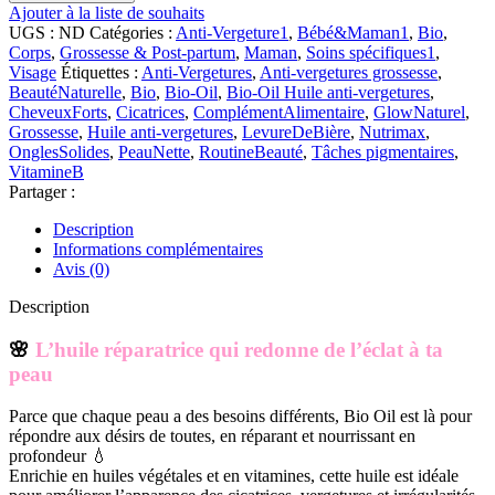
de
Ajouter à la liste de souhaits
Bio-
UGS :
ND
Catégories :
Anti-Vergeture1
,
Bébé&Maman1
,
Bio
,
Oil
Corps
,
Grossesse & Post-partum
,
Maman
,
Soins spécifiques1
,
Huile
Visage
Étiquettes :
Anti-Vergetures
,
Anti-vergetures grossesse
,
anti-
BeautéNaturelle
,
Bio
,
Bio-Oil
,
Bio-Oil Huile anti-vergetures
,
vergetures
CheveuxForts
,
Cicatrices
,
ComplémentAlimentaire
,
GlowNaturel
,
Grossesse
,
Huile anti-vergetures
,
LevureDeBière
,
Nutrimax
,
OnglesSolides
,
PeauNette
,
RoutineBeauté
,
Tâches pigmentaires
,
VitamineB
Partager :
Description
Informations complémentaires
Avis (0)
Description
🌸
L’huile réparatrice qui redonne de l’éclat à ta
peau
Parce que chaque peau a des besoins différents, Bio Oil est là pour
répondre aux désirs de toutes, en réparant et nourrissant en
profondeur 💧
Enrichie en huiles végétales et en vitamines, cette huile est idéale