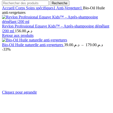
Recherche
Accueil
Corps
Soins spécifiques1
Anti-Vergeture1
Bio-Oil Huile
anti-vergetures
Revlon Professional Equave Kids™ – Après-shampooing démêlant
|200 ml
156.00
د.م.
Retour aux produits
Plage
Bio-Oil Huile naturelle anti-vergetures
39.00
د.م.
–
179.00
د.م.
de
-33%
prix :
د.م.39.00
à
Cliquez pour agrandir