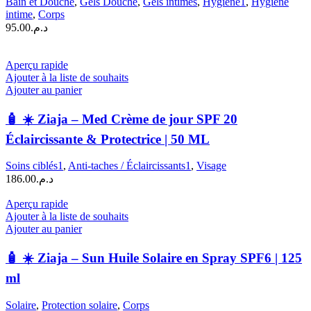
Bain et Douche
,
Gels Douche
,
Gels intimes
,
Hygiène1
,
Hygiène
intime
,
Corps
95.00
د.م.
Aperçu rapide
Ajouter à la liste de souhaits
Ajouter au panier
🧴 ☀️ Ziaja – Med Crème de jour SPF 20
Éclaircissante & Protectrice | 50 ML
Soins ciblés1
,
Anti-taches / Éclaircissants1
,
Visage
186.00
د.م.
Aperçu rapide
Ajouter à la liste de souhaits
Ajouter au panier
🧴 ☀️ Ziaja – Sun Huile Solaire en Spray SPF6 | 125
ml
Solaire
,
Protection solaire
,
Corps