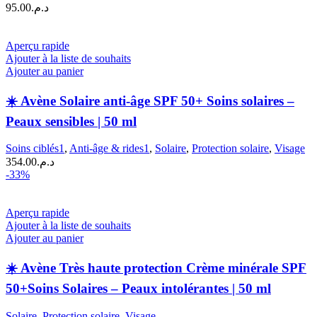
95.00
د.م.
Aperçu rapide
Ajouter à la liste de souhaits
Ajouter au panier
☀️ Avène Solaire anti-âge SPF 50+ Soins solaires –
Peaux sensibles | 50 ml
Soins ciblés1
,
Anti-âge & rides1
,
Solaire
,
Protection solaire
,
Visage
354.00
د.م.
-33%
Aperçu rapide
Ajouter à la liste de souhaits
Ajouter au panier
☀️ Avène Très haute protection Crème minérale SPF
50+Soins Solaires – Peaux intolérantes | 50 ml
Solaire
,
Protection solaire
,
Visage