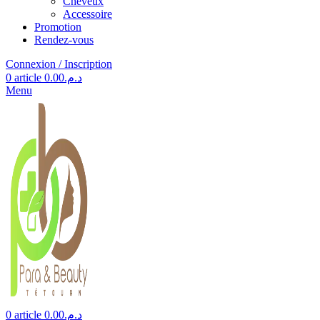
Cheveux
Accessoire
Promotion
Rendez-vous
Connexion / Inscription
0
article
0.00
د.م.
Menu
0
article
0.00
د.م.