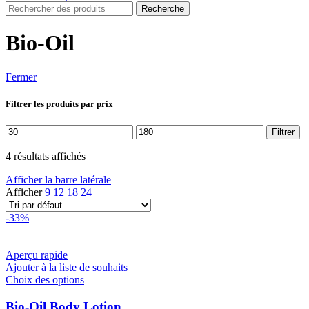
Recherche
Bio-Oil
Fermer
Filtrer les produits par prix
Prix
Prix
Filtrer
min
max
4 résultats affichés
Afficher la barre latérale
Afficher
9
12
18
24
-33%
Aperçu rapide
Ajouter à la liste de souhaits
Ce
Choix des options
produit
a
Bio-Oil Body Lotion