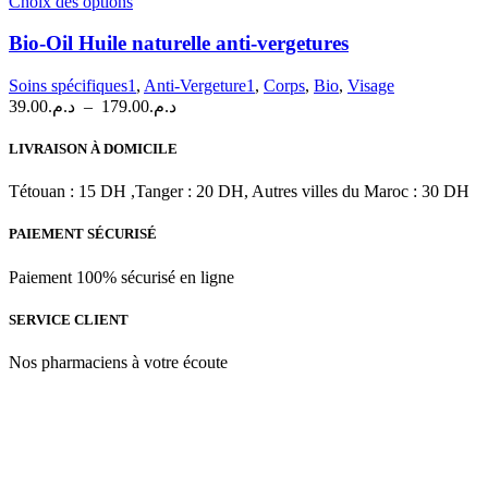
Ce
Choix des options
du
produit
produit
a
Bio-Oil Huile naturelle anti-vergetures
plusieurs
variations.
Soins spécifiques1
,
Anti-Vergeture1
,
Corps
,
Bio
,
Visage
Les
Plage
39.00
د.م.
–
179.00
د.م.
options
de
peuvent
prix :
LIVRAISON À DOMICILE
être
د.م.39.00
choisies
à
Tétouan : 15 DH ,Tanger : 20 DH, Autres villes du Maroc : 30 DH
sur
د.م.179.00
la
PAIEMENT SÉCURISÉ
page
du
produit
Paiement 100% sécurisé en ligne
SERVICE CLIENT
Nos pharmaciens à votre écoute
Para & beauty Tétouan votre destination pour la santé et le bien-être
! Nous sommes fiers d’offrir une vaste sélection de produits de
qualité pour répondre à tous vos besoins en matière de santé et de