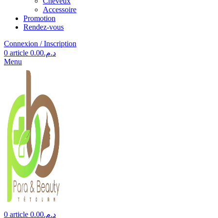
Cheveux
Accessoire
Promotion
Rendez-vous
Connexion / Inscription
0
article
0.00
د.م.
Menu
0
article
0.00
د.م.