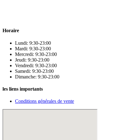
Para & beauty Tétouan votre destination pour la santé et le bien-être
! Nous sommes fiers d’offrir une vaste sélection de produits de
qualité pour répondre à tous vos besoins en matière de santé et de
beauté.
Horaire
Lundi: 9:30-23:00
Mardi: 9:30-23:00
Mercredi: 9:30-23:00
Jeudi: 9:30-23:00
Vendredi: 9:30-23:00
Samedi: 9:30-23:00
Dimanche: 9:30-23:00
les liens importants
Conditions générales de vente