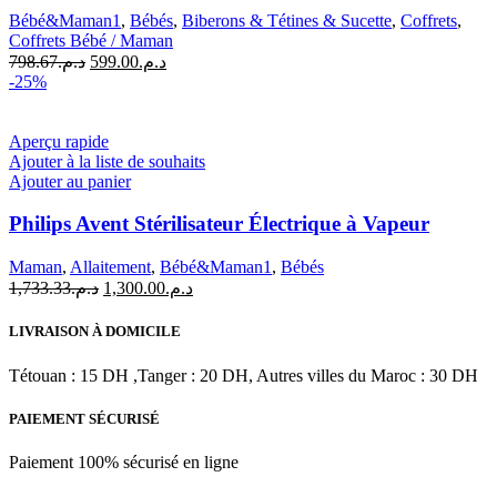
Bébé&Maman1
,
Bébés
,
Biberons & Tétines & Sucette
,
Coffrets
,
Coffrets Bébé / Maman
Le
Le
798.67
د.م.
599.00
د.م.
prix
prix
-25%
initial
actuel
était :
est :
د.م.599.00.
د.م.798.67.
Aperçu rapide
Ajouter à la liste de souhaits
Ajouter au panier
Philips Avent Stérilisateur Électrique à Vapeur
Maman
,
Allaitement
,
Bébé&Maman1
,
Bébés
Le
Le
1,733.33
د.م.
1,300.00
د.م.
prix
prix
initial
actuel
LIVRAISON À DOMICILE
était :
est :
د.م.1,300.00.
د.م.1,733.33.
Tétouan : 15 DH ,Tanger : 20 DH, Autres villes du Maroc : 30 DH
PAIEMENT SÉCURISÉ
Paiement 100% sécurisé en ligne