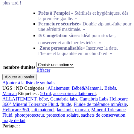
plus tard !
Prêts à l’emploi
« Stérilisés et hygiéniques, dès
la première goutte. »
Fermeture sécurisée
« Double zip anti-fuite pour
une sérénité maximale. »
❄️
Congélation sûre
« Idéal pour stocker,
conserver et anticiper les tétées. »
️
Zone personnalisable
« Inscrivez la date,
l’heure et la quantité en un clin d’œil. »
nombre-dunites
Effacer
quantité
Ajouter au panier
de
Ajouter à la liste de souhaits
Lansinoh
UGS :
ND
Catégories :
Allaitement
,
Bébé&Maman1
,
Bébés
,
Sachets
Maman
Étiquettes :
50 ml
,
accessoires allaitement
,
de
ALLAITEMENT
,
bébé
,
Cantabria labs
,
Cantabria Labs Heliocare
conservation
360° Mineral Tolerance Fluid
,
fluide
,
Fluide de tolérance minérale
,
de
Heliocare 360
,
lait maternel
,
lansinoh
,
maman
,
Mineral Tolerance
lait
Fluid
,
photoprotecteur
,
protection solaire
,
sachets de conservation
,
maternel
tirage de lait
Partager :