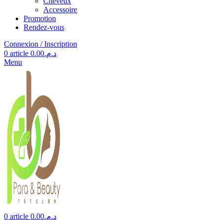
Cheveux
Accessoire
Promotion
Rendez-vous
Connexion / Inscription
0
article
0.00
د.م.
Menu
0
article
0.00
د.م.