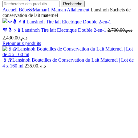
Recherche
Accueil
Bébé&Maman1
Maman
Allaitement
Lansinoh Sachets de
conservation de lait maternel
💜🤱 ⚡🍼Lansinoh Tire lait Electrique Double 2-en-1
2,700.00
د.م.
Le
Le
2,430.00
د.م.
prix
prix
Retour aux produits
initial
actuel
était :
est :
د.م.2,430.00.
د.م.2,700.00.
🍼🧊Lansinoh Bouteilles de Conservation du Lait Maternel | Lot de
4 x 160 ml
235.00
د.م.