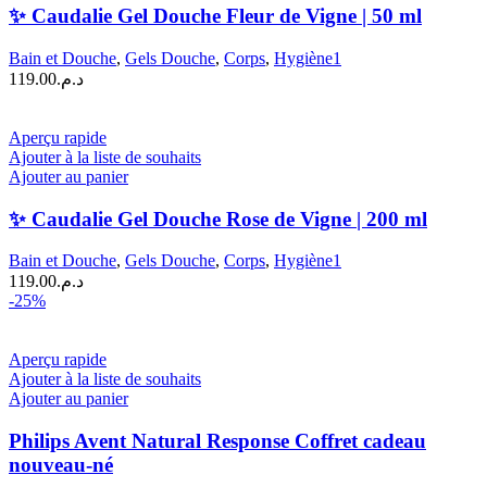
✨ Caudalie Gel Douche Fleur de Vigne | 50 ml
Bain et Douche
,
Gels Douche
,
Corps
,
Hygiène1
119.00
د.م.
Aperçu rapide
Ajouter à la liste de souhaits
Ajouter au panier
✨ Caudalie Gel Douche Rose de Vigne | 200 ml
Bain et Douche
,
Gels Douche
,
Corps
,
Hygiène1
119.00
د.م.
-25%
Aperçu rapide
Ajouter à la liste de souhaits
Ajouter au panier
Philips Avent Natural Response Coffret cadeau
nouveau-né