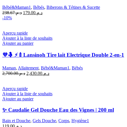
Bébé&Maman1
,
Bébés
,
Biberons & Tétines & Sucette
Le
Le
238.67
د.م.
179.00
د.م.
prix
prix
-10%
initial
actuel
était :
est :
د.م.179.00.
د.م.238.67.
Aperçu rapide
Ajouter à la liste de souhaits
Ajouter au panier
💜🤱 ⚡🍼Lansinoh Tire lait Electrique Double 2-en-1
Maman
,
Allaitement
,
Bébé&Maman1
,
Bébés
Le
Le
2,700.00
د.م.
2,430.00
د.م.
prix
prix
initial
actuel
était :
est :
Aperçu rapide
د.م.2,430.00.
د.م.2,700.00.
Ajouter à la liste de souhaits
Ajouter au panier
✨ Caudalie Gel Douche Eau des Vignes | 200 ml
Bain et Douche
,
Gels Douche
,
Corps
,
Hygiène1
119.00
د.م.