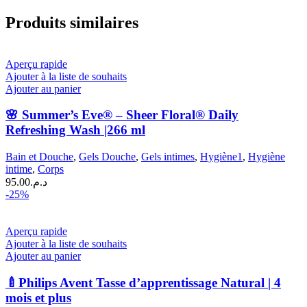
Produits similaires
Aperçu rapide
Ajouter à la liste de souhaits
Ajouter au panier
🌸 Summer’s Eve® – Sheer Floral® Daily
Refreshing Wash |266 ml
Bain et Douche
,
Gels Douche
,
Gels intimes
,
Hygiène1
,
Hygiène
intime
,
Corps
95.00
د.م.
-25%
Aperçu rapide
Ajouter à la liste de souhaits
Ajouter au panier
🍼Philips Avent Tasse d’apprentissage Natural | 4
mois et plus