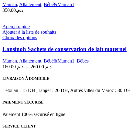
Maman
,
Allaitement
,
Bébé&Maman1
350.00
د.م.
Aperçu rapide
Ajouter à la liste de souhaits
Ce
Choix des options
produit
a
Lansinoh Sachets de conservation de lait maternel
plusieurs
variations.
Maman
,
Allaitement
,
Bébé&Maman1
,
Bébés
Les
Plage
160.00
د.م.
–
260.00
د.م.
options
de
peuvent
prix :
LIVRAISON À DOMICILE
être
د.م.160.00
choisies
à
Tétouan : 15 DH ,Tanger : 20 DH, Autres villes du Maroc : 30 DH
sur
د.م.260.00
la
PAIEMENT SÉCURISÉ
page
du
produit
Paiement 100% sécurisé en ligne
SERVICE CLIENT