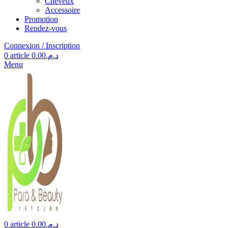
Cheveux
Accessoire
Promotion
Rendez-vous
Connexion / Inscription
0
article
0.00
د.م.
Menu
0
article
0.00
د.م.