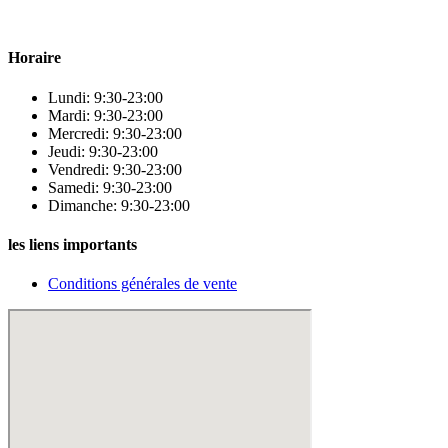
qualité pour répondre à tous vos besoins en matière de santé et de
beauté.
Horaire
Lundi: 9:30-23:00
Mardi: 9:30-23:00
Mercredi: 9:30-23:00
Jeudi: 9:30-23:00
Vendredi: 9:30-23:00
Samedi: 9:30-23:00
Dimanche: 9:30-23:00
les liens importants
Conditions générales de vente