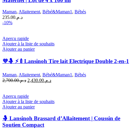
Maternel | Lot de 4 x 160 ml
Maman
,
Allaitement
,
Bébé&Maman1
,
Bébés
235.00
د.م.
-10%
Aperçu rapide
Ajouter à la liste de souhaits
Ajouter au panier
💜🤱 ⚡🍼Lansinoh Tire lait Electrique Double 2-en-1
Maman
,
Allaitement
,
Bébé&Maman1
,
Bébés
Le
Le
2,700.00
د.م.
2,430.00
د.م.
prix
prix
initial
actuel
était :
est :
Aperçu rapide
د.م.2,430.00.
د.م.2,700.00.
Ajouter à la liste de souhaits
Ajouter au panier
🤱 Lansinoh Brassard d’Allaitement | Coussin de
Soutien Compact