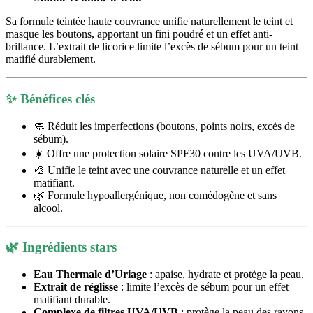
Sa formule teintée haute couvrance unifie naturellement le teint et
masque les boutons, apportant un fini poudré et un effet anti-
brillance. L’extrait de licorice limite l’excès de sébum pour un teint
matifié durablement.
✨
Bénéfices clés
🧼 Réduit les imperfections (boutons, points noirs, excès de
sébum).
☀️ Offre une protection solaire SPF30 contre les UVA/UVB.
🎨 Unifie le teint avec une couvrance naturelle et un effet
matifiant.
🌿 Formule hypoallergénique, non comédogène et sans
alcool.
🌿
Ingrédients stars
Eau Thermale d’Uriage
: apaise, hydrate et protège la peau.
Extrait de réglisse
: limite l’excès de sébum pour un effet
matifiant durable.
Complexe de filtres UVA/UVB
: protège la peau des rayons