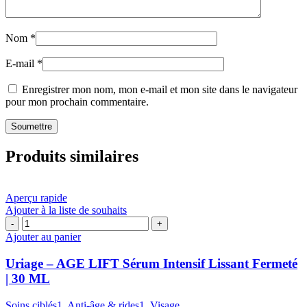
Nom
*
E-mail
*
Enregistrer mon nom, mon e-mail et mon site dans le navigateur
pour mon prochain commentaire.
Produits similaires
Aperçu rapide
Ajouter à la liste de souhaits
quantité
de
Ajouter au panier
Uriage
–
Uriage – AGE LIFT Sérum Intensif Lissant Fermeté
AGE
| 30 ML
LIFT
Sérum
Soins ciblés1
,
Anti-âge & rides1
,
Visage