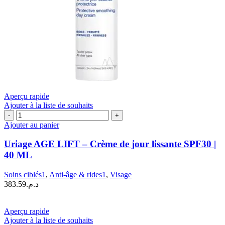
Aperçu rapide
Ajouter à la liste de souhaits
quantité
de
Ajouter au panier
Uriage
AGE
Uriage AGE LIFT – Crème de jour lissante SPF30 |
LIFT
40 ML
–
Crème
Soins ciblés1
,
Anti-âge & rides1
,
Visage
de
383.59
د.م.
jour
lissante
SPF30
Aperçu rapide
|
Ajouter à la liste de souhaits
40