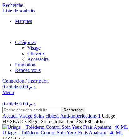
Recherche
Liste de souhaits
Marques
Catégories
Visage
Cheveux
Accessoire
Promotion
Rendez-vous
Connexion / Inscription
0
article
0.00
د.م.
Menu
0
article
0.00
د.م.
Recherche
Accueil
Visage
Soins ciblés1
Anti-imperfections 1
Uriage
HYSÉAC 3 Regul Soin Global Teinté SPF30 | 40ml
Uriage – Toléderm Control Soin Yeux Frais Apaisant | 40 ML
143.52
د.م.