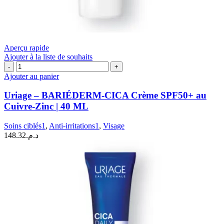
Aperçu rapide
Ajouter à la liste de souhaits
quantité
de
Ajouter au panier
Uriage
–
Uriage – BARIÉDERM-CICA Crème SPF50+ au
BARIÉDERM-
Cuivre-Zinc | 40 ML
CICA
Crème
Soins ciblés1
,
Anti-irritations1
,
Visage
SPF50+
148.32
د.م.
au
Cuivre-
Zinc
|
40
ML