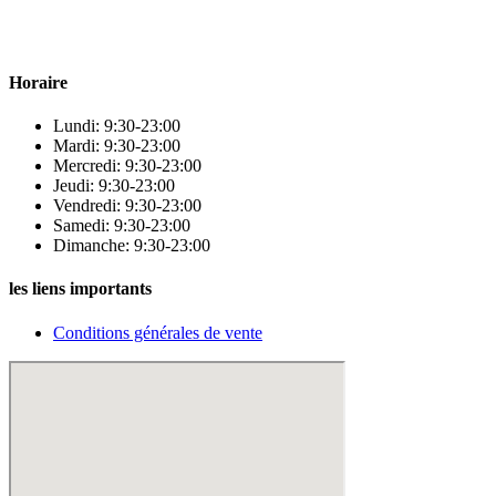
qualité pour répondre à tous vos besoins en matière de santé et de
beauté.
Horaire
Lundi: 9:30-23:00
Mardi: 9:30-23:00
Mercredi: 9:30-23:00
Jeudi: 9:30-23:00
Vendredi: 9:30-23:00
Samedi: 9:30-23:00
Dimanche: 9:30-23:00
les liens importants
Conditions générales de vente