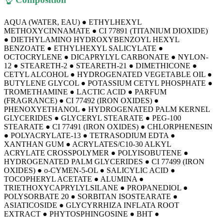
AQUA (WATER, EAU) ● ETHYLHEXYL
METHOXYCINNAMATE ● CI 77891 (TITANIUM DIOXIDE)
● DIETHYLAMINO HYDROXYBENZOYL HEXYL
BENZOATE ● ETHYLHEXYL SALICYLATE ●
OCTOCRYLENE ● DICAPRYLYL CARBONATE ● NYLON-
12 ● STEARETH-2 ● STEARETH-21 ● DIMETHICONE ●
CETYL ALCOHOL ● HYDROGENATED VEGETABLE OIL ●
BUTYLENE GLYCOL ● POTASSIUM CETYL PHOSPHATE ●
TROMETHAMINE ● LACTIC ACID ● PARFUM
(FRAGRANCE) ● CI 77492 (IRON OXIDES) ●
PHENOXYETHANOL ● HYDROGENATED PALM KERNEL
GLYCERIDES ● GLYCERYL STEARATE ● PEG-100
STEARATE ● CI 77491 (IRON OXIDES) ● CHLORPHENESIN
● POLYACRYLATE-13 ● TETRASODIUM EDTA ●
XANTHAN GUM ● ACRYLATES/C10-30 ALKYL
ACRYLATE CROSSPOLYMER ● POLYISOBUTENE ●
HYDROGENATED PALM GLYCERIDES ● CI 77499 (IRON
OXIDES) ● o-CYMEN-5-OL ● SALICYLIC ACID ●
TOCOPHERYL ACETATE ● ALUMINA ●
TRIETHOXYCAPRYLYLSILANE ● PROPANEDIOL ●
POLYSORBATE 20 ● SORBITAN ISOSTEARATE ●
ASIATICOSIDE ● GLYCYRRHIZA INFLATA ROOT
EXTRACT ● PHYTOSPHINGOSINE ● BHT ●