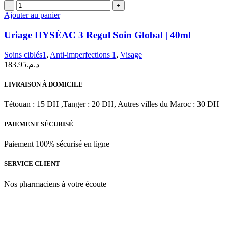
quantité
ML
de
Ajouter au panier
Uriage
HYSÉAC
Uriage HYSÉAC 3 Regul Soin Global | 40ml
3
Regul
Soins ciblés1
,
Anti-imperfections 1
,
Visage
Soin
183.95
د.م.
Global
|
LIVRAISON À DOMICILE
40ml
Tétouan : 15 DH ,Tanger : 20 DH, Autres villes du Maroc : 30 DH
PAIEMENT SÉCURISÉ
Paiement 100% sécurisé en ligne
SERVICE CLIENT
Nos pharmaciens à votre écoute
Para & beauty Tétouan votre destination pour la santé et le bien-être
! Nous sommes fiers d’offrir une vaste sélection de produits de