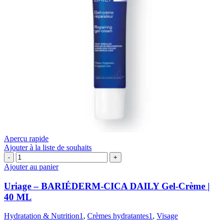
Aperçu rapide
Ajouter à la liste de souhaits
quantité
de
Ajouter au panier
Uriage
–
Uriage – BARIÉDERM-CICA DAILY Gel-Crème |
BARIÉDERM-
40 ML
CICA
DAILY
Hydratation & Nutrition1
,
Crèmes hydratantes1
,
Visage
Gel-