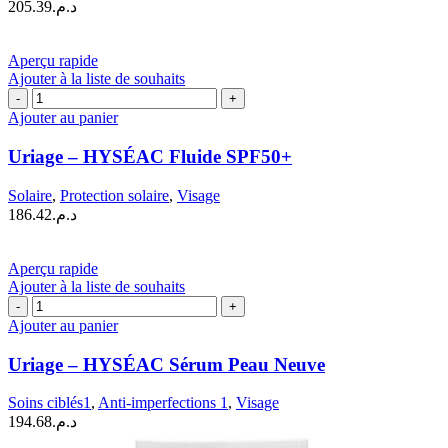
205.39
د.م.
Crème
|
40
Aperçu rapide
ML
Ajouter à la liste de souhaits
quantité
de
Ajouter au panier
Uriage
–
Uriage – HYSÉAC Fluide SPF50+
HYSÉAC
Fluide
Solaire
,
Protection solaire
,
Visage
SPF50+
186.42
د.م.
Aperçu rapide
Ajouter à la liste de souhaits
quantité
de
Ajouter au panier
Uriage
–
Uriage – HYSÉAC Sérum Peau Neuve
HYSÉAC
Sérum
Soins ciblés1
,
Anti-imperfections 1
,
Visage
Peau
194.68
د.م.
Neuve