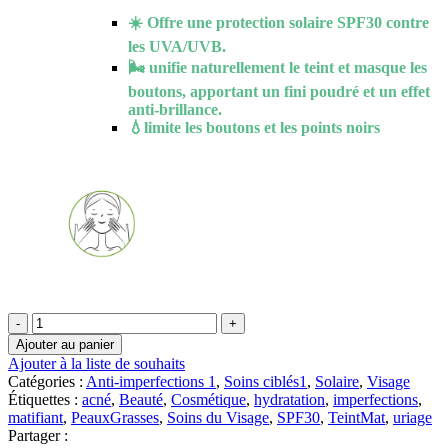
☀️ Offre une protection solaire SPF30 contre
les UVA/UVB.
🌬️ unifie naturellement le teint et masque les
boutons, apportant un fini poudré et un effet
anti-brillance.
💧limite les boutons et les points noirs
quantité
de
Ajouter au panier
Uriage
Ajouter à la liste de souhaits
HYSÉAC
Catégories :
Anti-imperfections 1
,
Soins ciblés1
,
Solaire
,
Visage
3
Étiquettes :
acné
,
Beauté
,
Cosmétique
,
hydratation
,
imperfections
,
Regul
matifiant
,
PeauxGrasses
,
Soins du Visage
,
SPF30
,
TeintMat
,
uriage
Soin
Partager :
Global