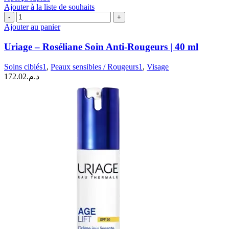
Ajouter à la liste de souhaits
quantité
de
Ajouter au panier
Uriage
–
Uriage – Roséliane Soin Anti-Rougeurs | 40 ml
Roséliane
Soin
Soins ciblés1
,
Peaux sensibles / Rougeurs1
,
Visage
Anti-
172.02
د.م.
Rougeurs
|
40
ml