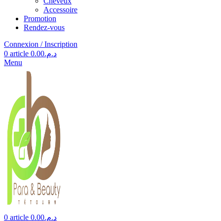
Cheveux
Accessoire
Promotion
Rendez-vous
Connexion / Inscription
0
article
0.00
د.م.
Menu
0
article
0.00
د.م.