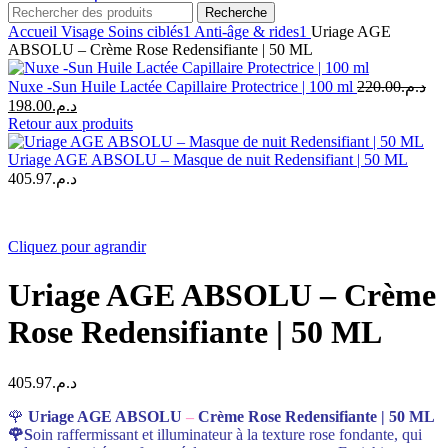
Recherche
Accueil
Visage
Soins ciblés1
Anti-âge & rides1
Uriage AGE
ABSOLU – Crème Rose Redensifiante | 50 ML
Nuxe -Sun Huile Lactée Capillaire Protectrice | 100 ml
220.00
د.م.
Le
Le
198.00
د.م.
prix
prix
Retour aux produits
initial
actuel
était :
est :
Uriage AGE ABSOLU – Masque de nuit Redensifiant | 50 ML
د.م.198.00.
د.م.220.00.
405.97
د.م.
Cliquez pour agrandir
Uriage AGE ABSOLU – Crème
Rose Redensifiante | 50 ML
405.97
د.م.
🌹
Uriage AGE ABSOLU
–
Crème Rose Redensifiante | 50 ML
🌹S
oin raffermissant et illuminateur à la texture rose fondante, qui