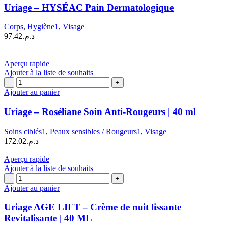
–
Uriage – HYSÉAC Pain Dermatologique
HYSÉAC
Pain
Corps
,
Hygiène1
,
Visage
Dermatologique
97.42
د.م.
Aperçu rapide
Ajouter à la liste de souhaits
quantité
de
Ajouter au panier
Uriage
–
Uriage – Roséliane Soin Anti-Rougeurs | 40 ml
Roséliane
Soin
Soins ciblés1
,
Peaux sensibles / Rougeurs1
,
Visage
Anti-
172.02
د.م.
Rougeurs
|
Aperçu rapide
40
Ajouter à la liste de souhaits
ml
quantité
de
Ajouter au panier
Uriage
AGE
Uriage AGE LIFT – Crème de nuit lissante
LIFT
Revitalisante | 40 ML
–