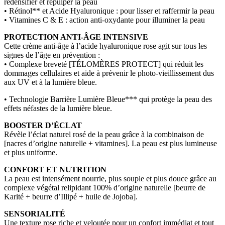
redensifier et repulper la peau
• Rétinol** et Acide Hyaluronique : pour lisser et raffermir la peau
• Vitamines C & E : action anti-oxydante pour illuminer la peau
PROTECTION ANTI-ÂGE INTENSIVE
Cette crème anti-âge à l’acide hyaluronique rose agit sur tous les
signes de l’âge en prévention :
• Complexe breveté [TÉLOMÈRES PROTECT] qui réduit les
dommages cellulaires et aide à prévenir le photo-vieillissement dus
aux UV et à la lumière bleue.
• Technologie Barrière Lumière Bleue*** qui protège la peau des
effets néfastes de la lumière bleue.
BOOSTER D’ÉCLAT
Révèle l’éclat naturel rosé de la peau grâce à la combinaison de
[nacres d’origine naturelle + vitamines]. La peau est plus lumineuse
et plus uniforme.
CONFORT ET NUTRITION
La peau est intensément nourrie, plus souple et plus douce grâce au
complexe végétal relipidant 100% d’origine naturelle [beurre de
Karité + beurre d’Illipé + huile de Jojoba].
SENSORIALITÉ
Une texture rose riche et veloutée pour un confort immédiat et tout