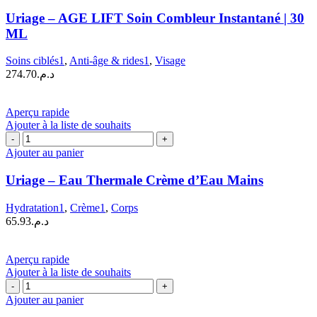
Uriage
–
Uriage – AGE LIFT Soin Combleur Instantané | 30
AGE
ML
LIFT
Soin
Soins ciblés1
,
Anti-âge & rides1
,
Visage
Combleur
274.70
د.م.
Instantané
|
30
Aperçu rapide
ML
Ajouter à la liste de souhaits
quantité
de
Ajouter au panier
Uriage
–
Uriage – Eau Thermale Crème d’Eau Mains
Eau
Thermale
Hydratation1
,
Crème1
,
Corps
Crème
65.93
د.م.
d’Eau
Mains
Aperçu rapide
Ajouter à la liste de souhaits
quantité
de
Ajouter au panier
Uriage