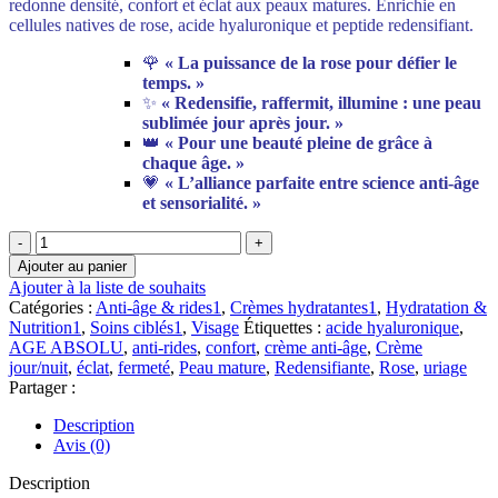
redonne densité, confort et éclat aux peaux matures. Enrichie en
cellules natives de rose, acide hyaluronique et peptide redensifiant.
🌹
« La puissance de la rose pour défier le
temps. »
✨
« Redensifie, raffermit, illumine : une peau
sublimée jour après jour. »
👑
« Pour une beauté pleine de grâce à
chaque âge. »
💗
« L’alliance parfaite entre science anti-âge
et sensorialité. »
quantité
de
Ajouter au panier
Uriage
Ajouter à la liste de souhaits
AGE
Catégories :
Anti-âge & rides1
,
Crèmes hydratantes1
,
Hydratation &
ABSOLU
Nutrition1
,
Soins ciblés1
,
Visage
Étiquettes :
acide hyaluronique
,
–
AGE ABSOLU
,
anti-rides
,
confort
,
crème anti-âge
,
Crème
Crème
jour/nuit
,
éclat
,
fermeté
,
Peau mature
,
Redensifiante
,
Rose
,
uriage
Rose
Partager :
Redensifiante
|
Description
50
Avis (0)
ML
Description