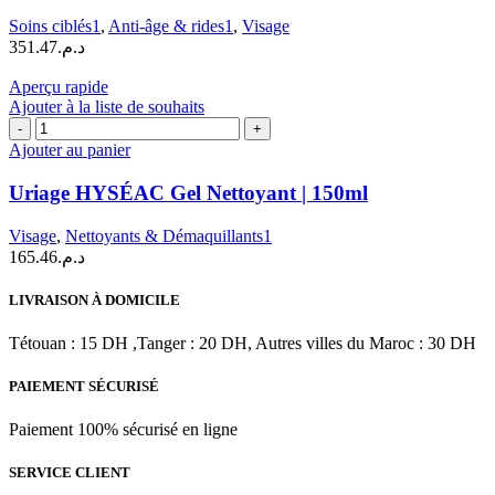
Crème
Soins ciblés1
,
Anti-âge & rides1
,
Visage
de
351.47
د.م.
nuit
lissante
Aperçu rapide
Revitalisante
Ajouter à la liste de souhaits
|
quantité
40
de
Ajouter au panier
ML
Uriage
HYSÉAC
Uriage HYSÉAC Gel Nettoyant | 150ml
Gel
Nettoyant
Visage
,
Nettoyants & Démaquillants1
|
165.46
د.م.
150ml
LIVRAISON À DOMICILE
Tétouan : 15 DH ,Tanger : 20 DH, Autres villes du Maroc : 30 DH
PAIEMENT SÉCURISÉ
Paiement 100% sécurisé en ligne
SERVICE CLIENT