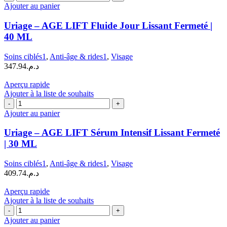
de
Ajouter au panier
Uriage
–
Uriage – AGE LIFT Fluide Jour Lissant Fermeté |
AGE
40 ML
LIFT
Fluide
Soins ciblés1
,
Anti-âge & rides1
,
Visage
Jour
347.94
د.م.
Lissant
Fermeté
Aperçu rapide
|
Ajouter à la liste de souhaits
40
quantité
ML
de
Ajouter au panier
Uriage
–
Uriage – AGE LIFT Sérum Intensif Lissant Fermeté
AGE
| 30 ML
LIFT
Sérum
Soins ciblés1
,
Anti-âge & rides1
,
Visage
Intensif
409.74
د.م.
Lissant
Fermeté
Aperçu rapide
|
Ajouter à la liste de souhaits
30
quantité
ML
de
Ajouter au panier