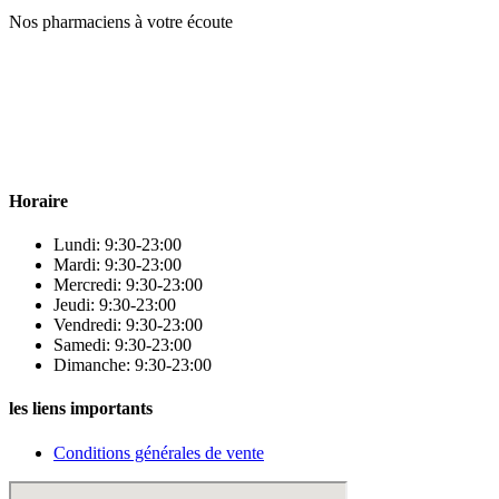
Nos pharmaciens à votre écoute
Para & beauty Tétouan votre destination pour la santé et le bien-être
! Nous sommes fiers d’offrir une vaste sélection de produits de
qualité pour répondre à tous vos besoins en matière de santé et de
beauté.
Horaire
Lundi: 9:30-23:00
Mardi: 9:30-23:00
Mercredi: 9:30-23:00
Jeudi: 9:30-23:00
Vendredi: 9:30-23:00
Samedi: 9:30-23:00
Dimanche: 9:30-23:00
les liens importants
Conditions générales de vente