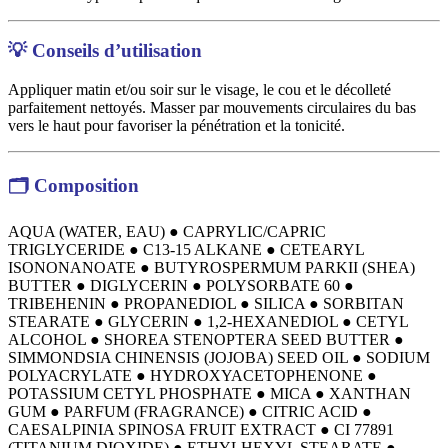
💡
Conseils d’utilisation
Appliquer matin et/ou soir sur le visage, le cou et le décolleté
parfaitement nettoyés. Masser par mouvements circulaires du bas
vers le haut pour favoriser la pénétration et la tonicité.
🗂️
Composition
AQUA (WATER, EAU) ● CAPRYLIC/CAPRIC
TRIGLYCERIDE ● C13-15 ALKANE ● CETEARYL
ISONONANOATE ● BUTYROSPERMUM PARKII (SHEA)
BUTTER ● DIGLYCERIN ● POLYSORBATE 60 ●
TRIBEHENIN ● PROPANEDIOL ● SILICA ● SORBITAN
STEARATE ● GLYCERIN ● 1,2-HEXANEDIOL ● CETYL
ALCOHOL ● SHOREA STENOPTERA SEED BUTTER ●
SIMMONDSIA CHINENSIS (JOJOBA) SEED OIL ● SODIUM
POLYACRYLATE ● HYDROXYACETOPHENONE ●
POTASSIUM CETYL PHOSPHATE ● MICA ● XANTHAN
GUM ● PARFUM (FRAGRANCE) ● CITRIC ACID ●
CAESALPINIA SPINOSA FRUIT EXTRACT ● CI 77891
(TITANIUM DIOXIDE) ● ETHYLHEXYL STEARATE ●