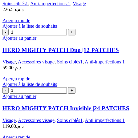
Cover
Soins ciblés1
,
Anti-imperfections 1
,
Visage
|
226.55
د.م.
30
ml
Aperçu rapide
Ajouter à la liste de souhaits
quantité
de
Ajouter au panier
HERO
MIGHTY
HERO MIGHTY PATCH Duo |12 PATCHES
PATCH
Duo
Visage
,
Accessoires visage
,
Soins ciblés1
,
Anti-imperfections 1
|12
59.00
د.م.
PATCHES
Aperçu rapide
Ajouter à la liste de souhaits
quantité
de
Ajouter au panier
HERO
MIGHTY
HERO MIGHTY PATCH Invisible |24 PATCHES
PATCH
Invisible
Visage
,
Accessoires visage
,
Soins ciblés1
,
Anti-imperfections 1
|24
119.00
د.م.
PATCHES
Aperçu rapide