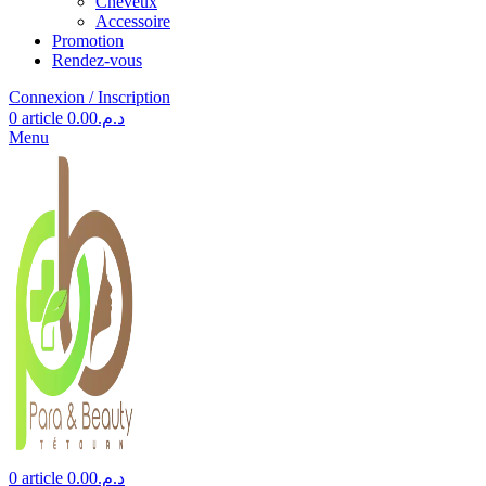
Cheveux
Accessoire
Promotion
Rendez-vous
Connexion / Inscription
0
article
0.00
د.م.
Menu
0
article
0.00
د.م.