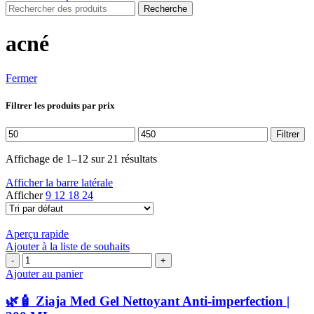
Recherche
acné
Fermer
Filtrer les produits par prix
Prix
Prix
Filtrer
min
max
Affichage de 1–12 sur 21 résultats
Afficher la barre latérale
Afficher
9
12
18
24
Aperçu rapide
Ajouter à la liste de souhaits
quantité
de
Ajouter au panier
🌿
🧴
🌿🧴 Ziaja Med Gel Nettoyant Anti-imperfection |
Ziaja