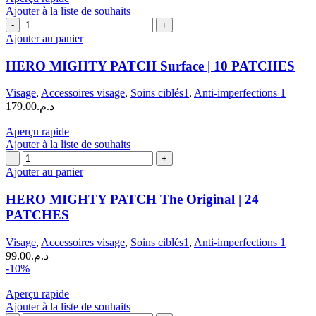
Ajouter à la liste de souhaits
quantité
de
Ajouter au panier
HERO
MIGHTY
HERO MIGHTY PATCH Surface | 10 PATCHES
PATCH
Surface
Visage
,
Accessoires visage
,
Soins ciblés1
,
Anti-imperfections 1
|
179.00
د.م.
10
PATCHES
Aperçu rapide
Ajouter à la liste de souhaits
quantité
de
Ajouter au panier
HERO
MIGHTY
HERO MIGHTY PATCH The Original | 24
PATCH
PATCHES
The
Original
Visage
,
Accessoires visage
,
Soins ciblés1
,
Anti-imperfections 1
|
99.00
د.م.
24
-10%
PATCHES
Aperçu rapide
Ajouter à la liste de souhaits