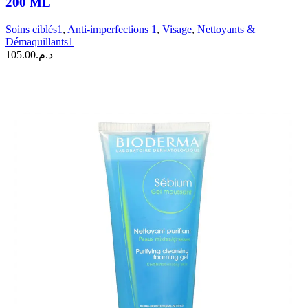
200 ML
Med
Gel
Soins ciblés1
,
Anti-imperfections 1
,
Visage
,
Nettoyants &
Nettoyant
Démaquillants1
Anti-
105.00
د.م.
imperfection
|
200
ML