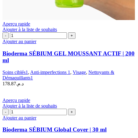
Aperçu rapide
Ajouter à la liste de souhaits
quantité
de
Ajouter au panier
Bioderma
SÉBIUM
Bioderma SÉBIUM GEL MOUSSANT ACTIF | 200
GEL
ml
MOUSSANT
ACTIF
Soins ciblés1
,
Anti-imperfections 1
,
Visage
,
Nettoyants &
|
Démaquillants1
200
178.87
د.م.
ml
Aperçu rapide
Ajouter à la liste de souhaits
quantité
de
Ajouter au panier
Bioderma
SÉBIUM
Bioderma SÉBIUM Global Cover | 30 ml
Global