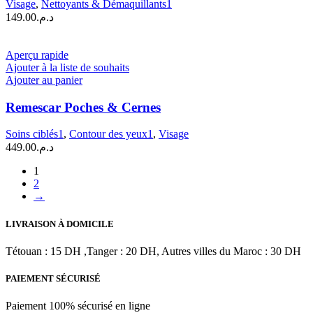
Visage
,
Nettoyants & Démaquillants1
149.00
د.م.
Aperçu rapide
Ajouter à la liste de souhaits
Ajouter au panier
Remescar Poches & Cernes
Soins ciblés1
,
Contour des yeux1
,
Visage
449.00
د.م.
1
2
→
LIVRAISON À DOMICILE
Tétouan : 15 DH ,Tanger : 20 DH, Autres villes du Maroc : 30 DH
PAIEMENT SÉCURISÉ
Paiement 100% sécurisé en ligne