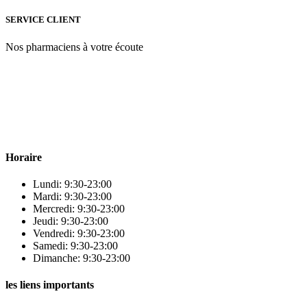
SERVICE CLIENT
Nos pharmaciens à votre écoute
Para & beauty Tétouan votre destination pour la santé et le bien-être
! Nous sommes fiers d’offrir une vaste sélection de produits de
qualité pour répondre à tous vos besoins en matière de santé et de
beauté.
Horaire
Lundi: 9:30-23:00
Mardi: 9:30-23:00
Mercredi: 9:30-23:00
Jeudi: 9:30-23:00
Vendredi: 9:30-23:00
Samedi: 9:30-23:00
Dimanche: 9:30-23:00
les liens importants