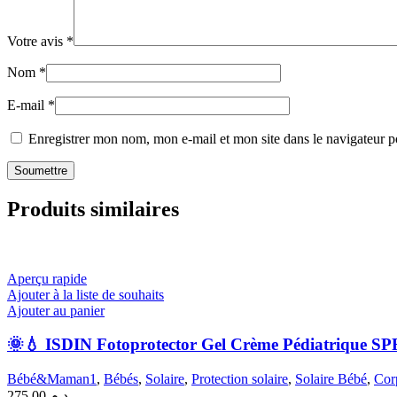
Votre avis
*
Nom
*
E-mail
*
Enregistrer mon nom, mon e-mail et mon site dans le navigateur
Produits similaires
Aperçu rapide
Ajouter à la liste de souhaits
Ajouter au panier
🌞💧 ISDIN Fotoprotector Gel Crème Pédiatrique SPF
Bébé&Maman1
,
Bébés
,
Solaire
,
Protection solaire
,
Solaire Bébé
,
Cor
275.00
د.م.