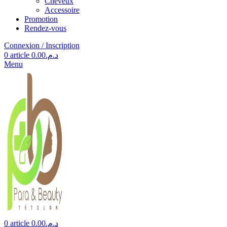
Cheveux
Accessoire
Promotion
Rendez-vous
Connexion / Inscription
0
article
0.00
د.م.
Menu
0
article
0.00
د.م.