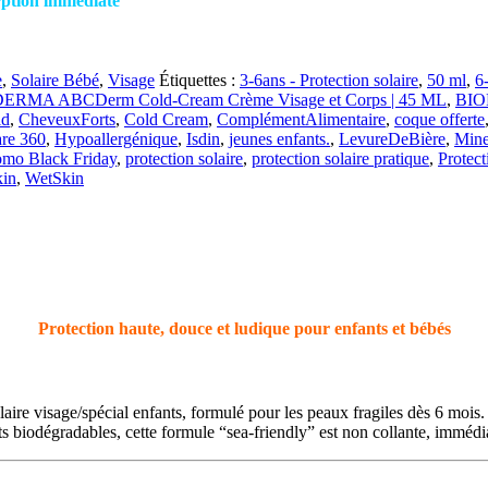
rption immédiate
e
,
Solaire Bébé
,
Visage
Étiquettes :
3-6ans - Protection solaire
,
50 ml
,
6
ERMA ABCDerm Cold-Cream Crème Visage et Corps | 45 ML
,
BIO
id
,
CheveuxForts
,
Cold Cream
,
ComplémentAlimentaire
,
coque offerte
are 360
,
Hypoallergénique
,
Isdin
,
jeunes enfants.
,
LevureDeBière
,
Mine
omo Black Friday
,
protection solaire
,
protection solaire pratique
,
Protec
kin
,
WetSkin
Protection haute, douce et ludique pour enfants et bébés
laire visage/spécial enfants, formulé pour les peaux fragiles dès 6 mois
biodégradables, cette formule “sea‑friendly” est non collante, immédia