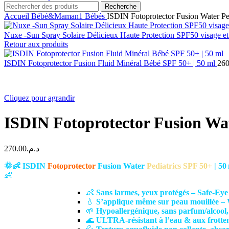
Recherche
Accueil
Bébé&Maman1
Bébés
ISDIN Fotoprotector Fusion Water Ped
Nuxe -Sun Spray Solaire Délicieux Haute Protection SPF50 visage e
Retour aux produits
ISDIN Fotoprotector Fusion Fluid Minéral Bébé SPF 50+ | 50 ml
260
Cliquez pour agrandir
ISDIN Fotoprotector Fusion Wat
270.00
د.م.
🌞👶 ISDIN
Fotoprotector
Fusion Water
Pediatrics
SPF 50+
| 50
👶
👶
Sans larmes, yeux protégés – Safe‑E
💧
S’applique même sur peau mouillée –
🌱
Hypoallergénique, sans parfum/alcool,
🌊
ULTRA-résistant à l’eau & aux frotte