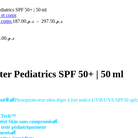
iatrics SPF 50+ | 50 ml
Plage
t corps
187.00
د.م.
–
297.50
د.م.
de
prix :
د.م.187.00
.00
د.م.
à
د.م.297.50
er Pediatrics SPF 50+ | 50 ml
 ml🌞👶
Photoprotecteur ultra-léger à fort indice UVB/UVA SPF50 spéci
ye Tech™
 Wet Skin sans compromis
👶
 testé pédiatriquement
ments
👶