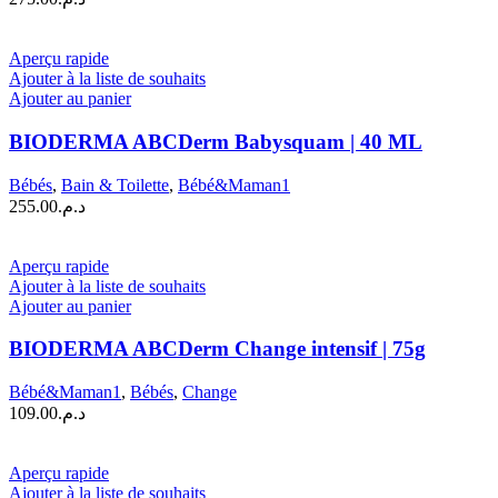
Aperçu rapide
Ajouter à la liste de souhaits
Ajouter au panier
BIODERMA ABCDerm Babysquam | 40 ML
Bébés
,
Bain & Toilette
,
Bébé&Maman1
255.00
د.م.
Aperçu rapide
Ajouter à la liste de souhaits
Ajouter au panier
BIODERMA ABCDerm Change intensif | 75g
Bébé&Maman1
,
Bébés
,
Change
109.00
د.م.
Aperçu rapide
Ajouter à la liste de souhaits