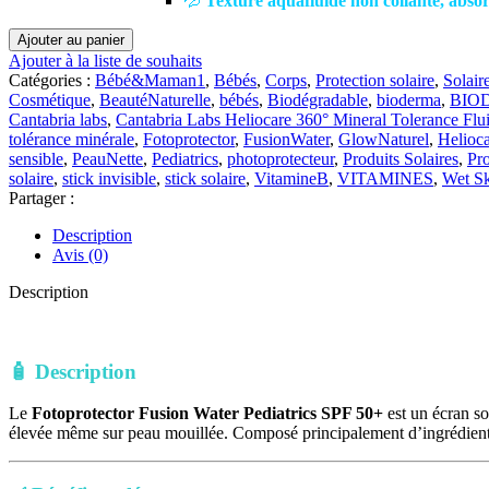
💦
Texture aquafluide non collante, abso
quantité
Ajouter au panier
de
Ajouter à la liste de souhaits
ISDIN
Catégories :
Bébé&Maman1
,
Bébés
,
Corps
,
Protection solaire
,
Solair
Fotoprotector
Cosmétique
,
BeautéNaturelle
,
bébés
,
Biodégradable
,
bioderma
,
BIOD
Fusion
Cantabria labs
,
Cantabria Labs Heliocare 360° Mineral Tolerance Flu
Water
tolérance minérale
,
Fotoprotector
,
FusionWater
,
GlowNaturel
,
Helioc
Pediatrics
sensible
,
PeauNette
,
Pediatrics
,
photoprotecteur
,
Produits Solaires
,
Pr
SPF 50+
solaire
,
stick invisible
,
stick solaire
,
VitamineB
,
VITAMINES
,
Wet S
|
Partager :
50 ml
Description
Avis (0)
Description
🧴 Description
Le
Fotoprotector Fusion Water Pediatrics SPF 50+
est un écran so
élevée même sur peau mouillée. Composé principalement d’ingrédients 