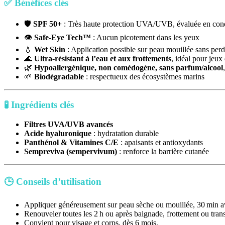
✅ Bénéfices clés
🛡️
SPF 50+
: Très haute protection UVA/UVB, évaluée en condi
👁️
Safe‑Eye Tech™
: Aucun picotement dans les yeux
💧
Wet Skin
: Application possible sur peau mouillée sans perdr
🌊
Ultra‑résistant à l’eau et aux frottements
, idéal pour jeux
🌿
Hypoallergénique, non comédogène, sans parfum/alcool
🌱
Biodégradable
: respectueux des écosystèmes marins
🧪 Ingrédients clés
Filtres UVA/UVB avancés
Acide hyaluronique
: hydratation durable
Panthénol & Vitamines C/E
: apaisants et antioxydants
Sempreviva (sempervivum)
: renforce la barrière cutanée
🕒 Conseils d’utilisation
Appliquer généreusement sur peau sèche ou mouillée, 30 min av
Renouveler toutes les 2 h ou après baignade, frottement ou trans
Convient pour visage et corps, dès 6 mois.