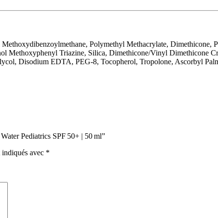
yl Methoxydibenzoylmethane, Polymethyl Methacrylate, Dimethicone, P
ol Methoxyphenyl Triazine, Silica, Dimethicone/Vinyl Dimethicone C
ycol, Disodium EDTA, PEG-8, Tocopherol, Tropolone, Ascorbyl Palmita
 Water Pediatrics SPF 50+ | 50 ml”
t indiqués avec
*