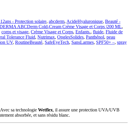
-12ans - Protection solaire
,
abcderm
,
AcideHyaluronique
,
Beauté -
DERMA ABCDerm Cold-Cream Crème Visage et Corps |200 ML
,
,
corps et visage
,
Crème Visage et Corps
,
Enfants.
,
fluide
,
Fluide de
ral Tolerance Fluid
,
Nutrimax
,
OnglesSolides
,
Panthénol
,
peau
tion UV
,
RoutineBeauté
,
SafeEyeTech
,
SansLarmes
,
SPF50+ –
,
spray
. Avec sa technologie
Wetflex
, il assure une protection UVA/UVB
tement absorbée, et sans résidu blanc.