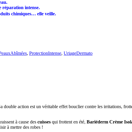
eau.
 réparation intense.
oduits chimiques… elle veille.
PeauxAbîmées
,
ProtectionIntense
,
UriageDermato
ouble action est un véritable effet bouclier contre les irritations, fro
raissent à cause des
cuisses
qui frottent en été,
Bariéderm Crème Isol
sir à mettre des robes !