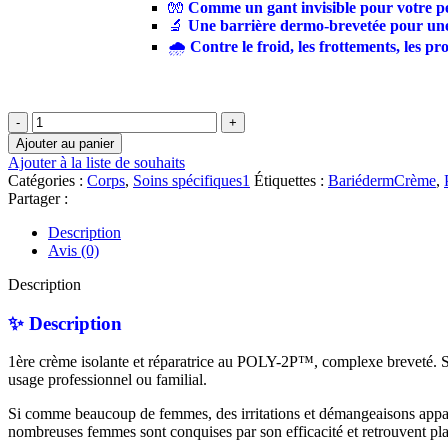
🧤
Comme un gant invisible pour votre p
🔬
Une barrière dermo-brevetée pour une
🌧️
Contre le froid, les frottements, les pr
quantité
de
Ajouter au panier
Uriage
Ajouter à la liste de souhaits
–
Catégories :
Corps
,
Soins spécifiques1
Étiquettes :
BariédermCrème
,
Bariéderm
Partager :
Crème
Isolante
Description
Réparatrice
Avis (0)
|
75
Description
ML
✨ Description
1ère crème isolante et réparatrice au POLY-2P™, complexe breveté. Sa d
usage professionnel ou familial.
Si comme beaucoup de femmes, des irritations et démangeaisons appa
nombreuses femmes sont conquises par son efficacité et retrouvent plai