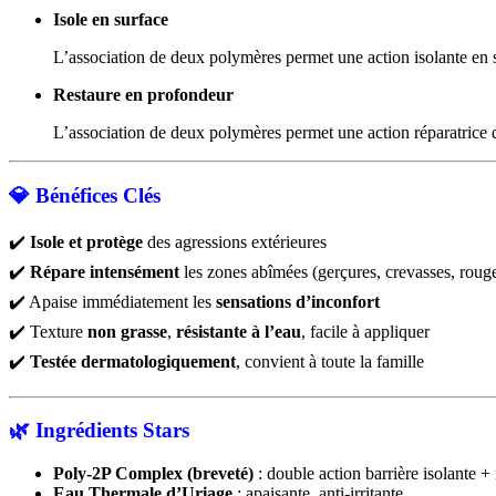
Isole en surface
L’association de deux polymères permet une action isolante en s
Restaure en profondeur
L’association de deux polymères permet une action réparatrice d
💎
Bénéfices Clés
✔️
Isole et protège
des agressions extérieures
✔️
Répare intensément
les zones abîmées (gerçures, crevasses, rou
✔️ Apaise immédiatement les
sensations d’inconfort
✔️ Texture
non grasse
,
résistante à l’eau
, facile à appliquer
✔️
Testée dermatologiquement
, convient à toute la famille
🌿
Ingrédients Stars
Poly-2P Complex (breveté)
: double action barrière isolante + 
Eau Thermale d’Uriage
: apaisante, anti-irritante