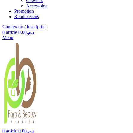
Cheveux
Accessoire
Promotion
Rendez-vous
Connexion / Inscription
0
article
0.00
د.م.
Menu
0
article
0.00
د.م.