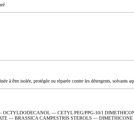
uré
inée à être isolée, protégée ou réparée contre les détergents, solvants
—
OCTYLDODECANOL
—
CETYL PEG/PPG-10/1 DIMETHIC
ATE
—
BRASSICA CAMPESTRIS STEROLS
—
DIMETHICONE