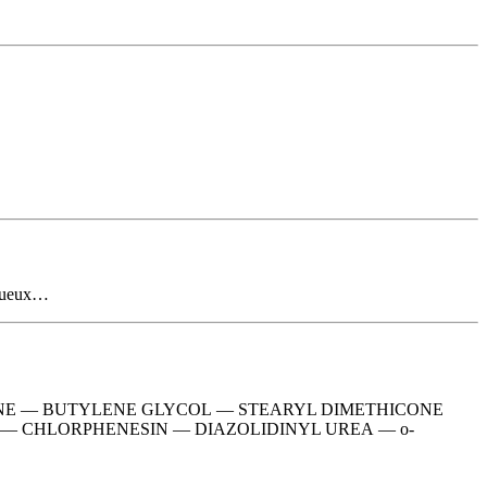
 aqueux…
ONE
—
BUTYLENE GLYCOL
—
STEARYL DIMETHICONE
—
CHLORPHENESIN
—
DIAZOLIDINYL UREA
—
o-