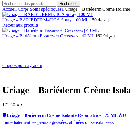
Recherche
Accueil
Corps
Soins spécifiques1
Uriage – Bariéderm Crème Isolante
Uriage – BARIÉDERM-CICA Spray| 100 ML
150.44
د.م.
Retour aux produits
Uriage – Bariéderm Fissures et Crevasses | 40 ML
160.94
د.م.
Cliquez pour agrandir
Uriage – Bariéderm Crème Isola
171.50
د.م.
🛡️Uriage – Bariéderm Crème Isolante Réparatrice | 75 ML💧
Un v
immédiatement les peaux agressées, abîmées ou sensibilisées.