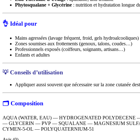
Phytosqualane + Glycérine
: nutrition et hydratation longue d
👌
Idéal pour
Mains agressées (lavage fréquent, froid, gels hydroalcooliques)
Zones soumises aux frottements (genoux, talons, coudes…)
Professionnels exposés (coiffeurs, soignants, artisans…)
Enfants et adultes
💡
Conseils d’utilisation
Appliquer aussi souvent que nécessaire sur la zone cutanée dest
🗂️
Composition
AQUA (WATER, EAU)
—
HYDROGENATED POLYDECENE
—
GLYCERIN
—
PVP
—
SQUALANE
—
MAGNESIUM SULF
CYMEN-5-OL
—
POLYQUATERNIUM-51
Avis (0)