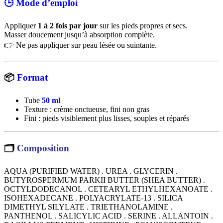
🕒 Mode d’emploi
Appliquer
1 à 2 fois par jour
sur les pieds propres et secs.
Masser doucement jusqu’à absorption complète.
👉 Ne pas appliquer sur peau lésée ou suintante.
📦
Format
Tube
50 ml
Texture : crème onctueuse, fini non gras
Fini : pieds visiblement plus lisses, souples et réparés
🗂
Composition
AQUA (PURIFIED WATER) . UREA . GLYCERIN .
BUTYROSPERMUM PARKII BUTTER (SHEA BUTTER) .
OCTYLDODECANOL . CETEARYL ETHYLHEXANOATE .
ISOHEXADECANE . POLYACRYLATE-13 . SILICA
DIMETHYL SILYLATE . TRIETHANOLAMINE .
PANTHENOL . SALICYLIC ACID . SERINE . ALLANTOIN .