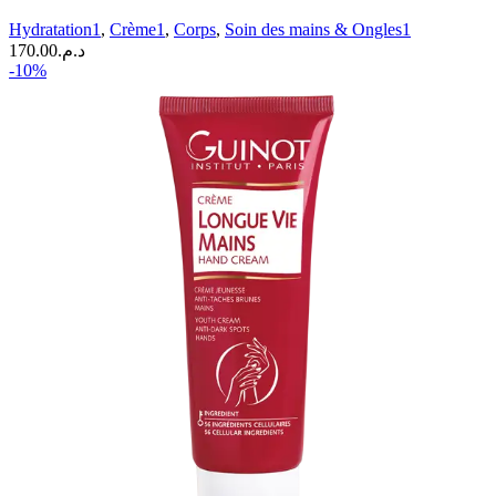
Mains
Hydratation1
,
Crème1
,
Corps
,
Soin des mains & Ongles1
Anti-
170.00
د.م.
Taches
-10%
|
50
ml