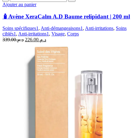
de
Ajouter au panier
🧴
Avène
🧴Avène XeraCalm A.D Baume relipidant | 200 ml
XeraCalm
A.D
Soins spécifiques1
,
Anti-démangeaisons1
,
Anti-irritations
,
Soins
Baume
ciblés1
,
Anti-irritations1
,
Visage
,
Corps
relipidant
Le
Le
339.00
د.م.
226.00
د.م.
|
prix
prix
200
initial
actuel
ml
était :
est :
د.م.226.00.
د.م.339.00.