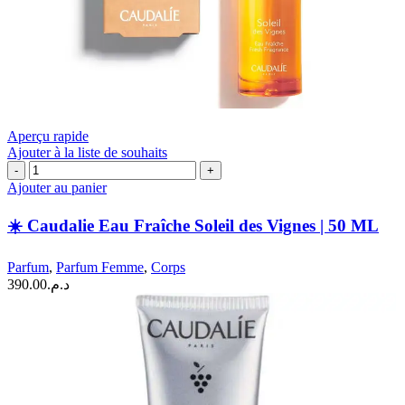
Aperçu rapide
Ajouter à la liste de souhaits
quantité
de
Ajouter au panier
☀️
☀️ Caudalie Eau Fraîche Soleil des Vignes | 50 ML
Caudalie
Eau
Fraîche
Parfum
,
Parfum Femme
,
Corps
Soleil
390.00
د.م.
des
Vignes
|
50
ML