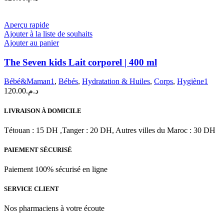
Aperçu rapide
Ajouter à la liste de souhaits
Ajouter au panier
The Seven kids Lait corporel | 400 ml
Bébé&Maman1
,
Bébés
,
Hydratation & Huiles
,
Corps
,
Hygiène1
120.00
د.م.
LIVRAISON À DOMICILE
Tétouan : 15 DH ,Tanger : 20 DH, Autres villes du Maroc : 30 DH
PAIEMENT SÉCURISÉ
Paiement 100% sécurisé en ligne
SERVICE CLIENT
Nos pharmaciens à votre écoute