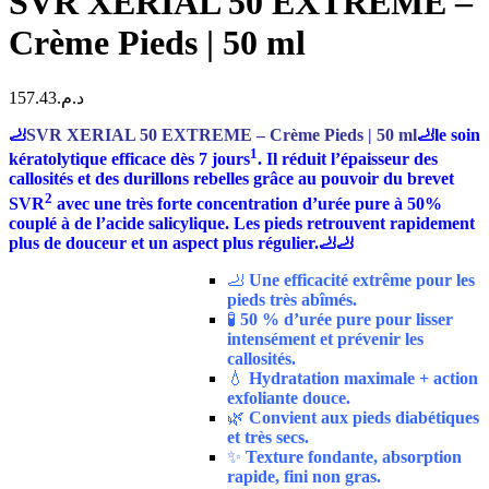
SVR XERIAL 50 EXTREME –
Crème Pieds | 50 ml
157.43
د.م.
🦶
SVR XERIAL 50 EXTREME – Crème Pieds | 50 ml
🦶
le soin
1
kératolytique efficace dès 7 jours
. Il réduit l’épaisseur des
callosités et des durillons rebelles grâce au pouvoir du brevet
2
SVR
avec une très forte concentration d’urée pure à 50%
couplé à de l’acide salicylique. Les pieds retrouvent rapidement
plus de douceur et un aspect plus régulier.🦶🦶
🦶
Une efficacité extrême pour les
pieds très abîmés.
🧪
50 % d’urée pure pour lisser
intensément et prévenir les
callosités.
💧
Hydratation maximale + action
exfoliante douce.
🌿
Convient aux pieds diabétiques
et très secs.
✨
Texture fondante, absorption
rapide, fini non gras.