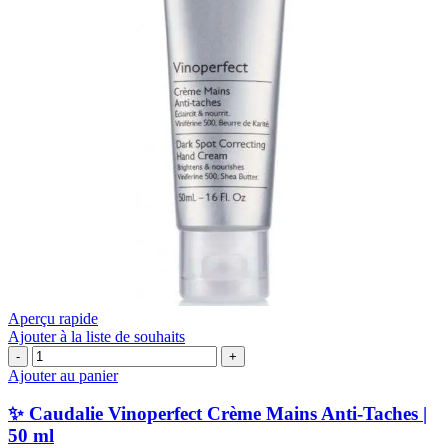
Aperçu rapide
Ajouter à la liste de souhaits
quantité
de
Ajouter au panier
✨
Caudalie
✨ Caudalie Vinoperfect Crème Mains Anti-Taches |
Vinoperfect
50 ml
Crème