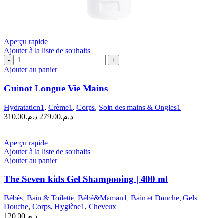
Aperçu rapide
Ajouter à la liste de souhaits
quantité
de
Ajouter au panier
Guinot
Longue
Guinot Longue Vie Mains
Vie
Mains
Hydratation1
,
Crème1
,
Corps
,
Soin des mains & Ongles1
Le
Le
310.00
د.م.
279.00
د.م.
prix
prix
initial
actuel
était :
est :
Aperçu rapide
د.م.279.00.
د.م.310.00.
Ajouter à la liste de souhaits
Ajouter au panier
The Seven kids Gel Shampooing | 400 ml
Bébés
,
Bain & Toilette
,
Bébé&Maman1
,
Bain et Douche
,
Gels
Douche
,
Corps
,
Hygiène1
,
Cheveux
120.00
د.م.