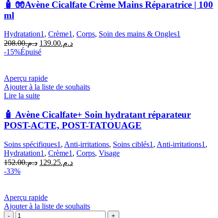
🧤
🧴 🧤Avène Cicalfate Crème Mains Réparatrice | 100
Avène
ml
Cicalfate
Crème
Hydratation1
,
Crème1
,
Corps
,
Soin des mains & Ongles1
Mains
Le
Le
208.00
د.م.
139.00
د.م.
Réparatrice
prix
prix
-15%
Épuisé
|
initial
actuel
100
était :
est :
ml
د.م.139.00.
د.م.208.00.
Aperçu rapide
Ajouter à la liste de souhaits
Lire la suite
🧴 Avène Cicalfate+ Soin hydratant réparateur
POST-ACTE, POST-TATOUAGE
Soins spécifiques1
,
Anti-irritations
,
Soins ciblés1
,
Anti-irritations1
,
Hydratation1
,
Crème1
,
Corps
,
Visage
Le
Le
152.00
د.م.
129.25
د.م.
prix
prix
-33%
initial
actuel
était :
est :
د.م.129.25.
د.م.152.00.
Aperçu rapide
Ajouter à la liste de souhaits
quantité