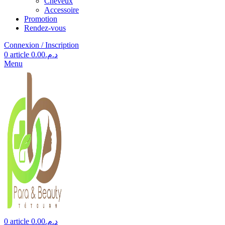
Cheveux
Accessoire
Promotion
Rendez-vous
Connexion / Inscription
0
article
0.00
د.م.
Menu
0
article
0.00
د.م.