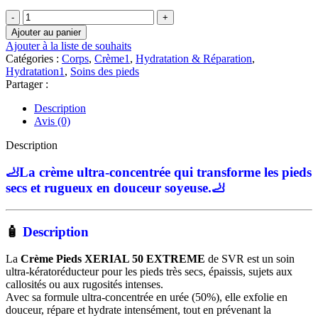
quantité
de
Ajouter au panier
SVR
Ajouter à la liste de souhaits
XERIAL
Catégories :
Corps
,
Crème1
,
Hydratation & Réparation
,
50
Hydratation1
,
Soins des pieds
EXTREME
Partager :
–
Crème
Description
Pieds
Avis (0)
|
50
Description
ml
🦶
La crème ultra-concentrée qui transforme les pieds
secs et rugueux en douceur soyeuse.🦶
🧴
Description
La
Crème Pieds XERIAL 50 EXTREME
de SVR est un soin
ultra-kératoréducteur pour les pieds très secs, épaissis, sujets aux
callosités ou aux rugosités intenses.
Avec sa formule ultra-concentrée en urée (50%), elle exfolie en
douceur, répare et hydrate intensément, tout en prévenant la