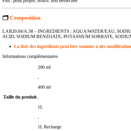
Fini : peau propre, douce, non desséchée
🗂
Composition
LAB20.04/A.38 – INGREDIENTS : AQUA/WATER/EAU, SOD
ACID, SODIUM BENZOATE, POTASSIUM SORBATE, SODI
La liste des ingrédients peut être soumise à des modifications
Informations complémentaires
200 ml
,
400 ml
Taille du produit
,
1L
,
1L Recharge