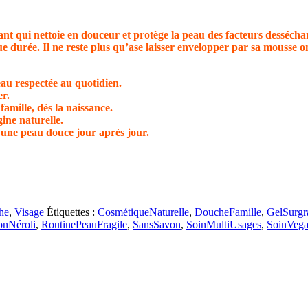
ant qui nettoie en douceur et protège la peau des facteurs desséchan
e durée. Il ne reste plus qu’ase laisser envelopper par sa mousse 
au respectée au quotidien.
er.
amille, dès la naissance.
ine naturelle.
 une peau douce jour après jour.
he
,
Visage
Étiquettes :
CosmétiqueNaturelle
,
DoucheFamille
,
GelSurgr
onNéroli
,
RoutinePeauFragile
,
SansSavon
,
SoinMultiUsages
,
SoinVeg