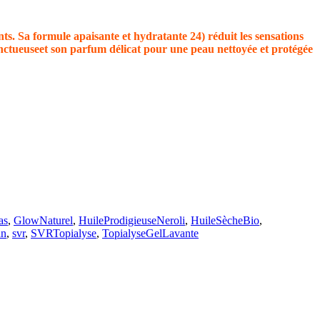
ts. Sa formule apaisante et hydratante 24) réduit les sensations
onctueuseet son parfum délicat pour une peau nettoyée et protégée
as
,
GlowNaturel
,
HuileProdigieuseNeroli
,
HuileSècheBio
,
an
,
svr
,
SVRTopialyse
,
TopialyseGelLavante