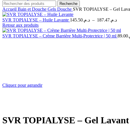
Recherche
Accueil
Bain et Douche
Gels Douche
SVR TOPIALYSE – Gel Lavan
Plage
SVR TOPIALYSE – Huile Lavante
145.50
د.م.
–
187.47
د.م.
de
Retour aux produits
prix :
د.م.145.50
SVR TOPIALYSE – Crème Barrière Multi-Protectrice | 50 ml
89.00
م
à
Cliquez pour agrandir
SVR TOPIALYSE – Gel Lavant 