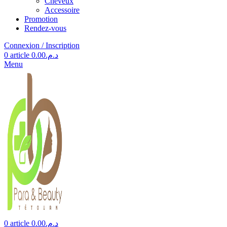
Cheveux
Accessoire
Promotion
Rendez-vous
Connexion / Inscription
0
article
0.00
د.م.
Menu
0
article
0.00
د.م.