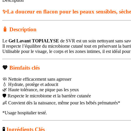
Description
✨
La douceur en flacon pour les peaux sensibles, sèche
🧴 Description
Le
Gel Lavant TOPIALYSE
de SVR est un soin nettoyant sans savon
Il respecte l’équilibre du microbiome cutané tout en préservant la barri
Utilisable pour le visage, le corps et les zones intimes, il est idéal po
💖
Bienfaits clés
🧼 Nettoie efficacement sans agresser
💧 Hydrate, protège et adoucit
🌿 Haute tolérance, ne pique pas les yeux
🛡️ Respecte le microbiome et la barrière cutanée
👶 Convient dès la naissance, même pour les bébés prématurés*
*Usage hospitalier testé.
🧪
Ingrédients Clés