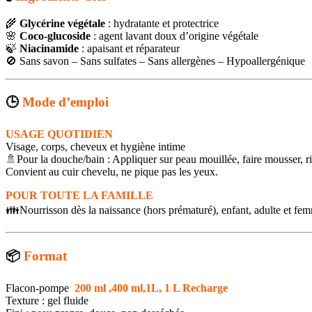
🌾
Glycérine végétale
: hydratante et protectrice
🌸
Coco-glucoside
: agent lavant doux d’origine végétale
🍃
Niacinamide
: apaisant et réparateur
🚫 Sans savon – Sans sulfates – Sans allergènes – Hypoallergénique
🕒
Mode d’emploi
USAGE QUOTIDIEN
Visage, corps, cheveux et hygiène intime
🚿Pour la douche/bain : Appliquer sur peau mouillée, faire mousser, rin
Convient au cuir chevelu, ne pique pas les yeux.
POUR TOUTE LA FAMILLE
👪Nourrisson dès la naissance (hors prématuré), enfant, adulte et fe
📦
Format
Flacon-pompe
200 ml ,400 ml,1L, 1 L Recharge
Texture : gel fluide