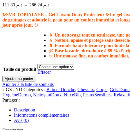
Plage
111.89
د.م.
–
266.24
د.م.
de
✨SVR TOPIALYSE – Gel Lavant Doux Protecteur ✨
prix :
Un gel lav
de grattages et adoucie la peau pour un confort immédiat et longu
د.م.111.89
jour après jour. ✨
à
د.م.266.24
🧴
Un nettoyage tout en tendresse, une pe
💧
Nettoie, apaise et protège sans desséch
🍼
Formule haute tolérance pour toute la f
🌿
Base lavante ultra-douce à 89 % d’orig
✨
Une mousse fine, un confort immédiat,
Taille du produit
Effacer
quantité
Ajouter au panier
de
Ajouter à la liste de souhaits
SVR
UGS :
ND
Catégories :
Bain et Douche
,
Cheveux
,
Corps
,
Gels Douc
TOPIALYSE
HygièneDermo
,
NettoyantDoux
,
NuxeBio
,
PeauxSensibles
,
Relaxati
–
Partager :
Gel
Lavant
Description
Doux
Informations complémentaires
Protecteur
Avis (0)