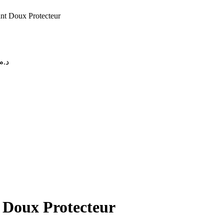
t Doux Protecteur
د..
د.م.187.47
Doux Protecteur