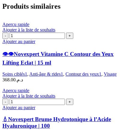
Produits similaires
Aperçu rapide
Ajouter à la liste de souhaits
quantité
de
Ajouter au panier
👁️
👁️👁️Novexpert Vitamine C Contour des Yeux
👁️
Novexpert
Lifting Eclat | 15 ml
Vitamine
C
Soins ciblés1
,
Anti-âge & rides1
,
Contour des yeux1
,
Visage
Contour
368.00
د.م.
des
Yeux
Aperçu rapide
Lifting
Ajouter à la liste de souhaits
Eclat
quantité
|
de
Ajouter au panier
15
💧
ml
Novexpert
💧Novexpert Brume Hydrotonique à l’Acide
Brume
Hyaluronique | 100
Hydrotonique
à