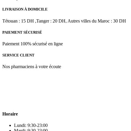
|
75g
LIVRAISON À DOMICILE
Tétouan : 15 DH ,Tanger : 20 DH, Autres villes du Maroc : 30 DH
PAIEMENT SÉCURISÉ
Paiement 100% sécurisé en ligne
SERVICE CLIENT
Nos pharmaciens à votre écoute
Para & beauty Tétouan votre destination pour la santé et le bien-être
! Nous sommes fiers d’offrir une vaste sélection de produits de
qualité pour répondre à tous vos besoins en matière de santé et de
beauté.
Horaire
Lundi: 9:30-23:00
Mardi: 9:30-23:00