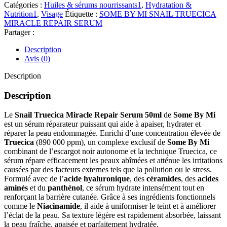
BY
Catégories :
Huiles & sérums nourrissants1
,
Hydratation &
MI
Nutrition1
,
Visage
Étiquette :
SOME BY MI SNAIL TRUECICA
SNAIL
MIRACLE REPAIR SERUM
TRUECICA
Partager :
MIRACLE
REPAIR
Description
SERUM
Avis (0)
50ML
Description
Description
Le
Snail Truecica Miracle Repair Serum 50ml
de
Some By Mi
est un sérum réparateur puissant qui aide à apaiser, hydrater et
réparer la peau endommagée. Enrichi d’une concentration élevée de
Truecica
(890 000 ppm), un complexe exclusif de
Some By Mi
combinant de l’escargot noir autonome et la technique Truecica, ce
sérum répare efficacement les peaux abîmées et atténue les irritations
causées par des facteurs externes tels que la pollution ou le stress.
Formulé avec de l’
acide hyaluronique
, des
céramides
, des
acides
aminés
et du
panthénol
, ce sérum hydrate intensément tout en
renforçant la barrière cutanée. Grâce à ses ingrédients fonctionnels
comme le
Niacinamide
, il aide à uniformiser le teint et à améliorer
l’éclat de la peau. Sa texture légère est rapidement absorbée, laissant
la peau fraîche, apaisée et parfaitement hydratée.