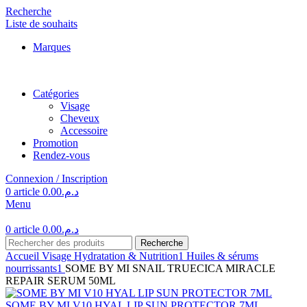
Recherche
Liste de souhaits
Marques
Catégories
Visage
Cheveux
Accessoire
Promotion
Rendez-vous
Connexion / Inscription
0
article
0.00
د.م.
Menu
0
article
0.00
د.م.
Recherche
Accueil
Visage
Hydratation & Nutrition1
Huiles & sérums
nourrissants1
SOME BY MI SNAIL TRUECICA MIRACLE
REPAIR SERUM 50ML
SOME BY MI V10 HYAL LIP SUN PROTECTOR 7ML