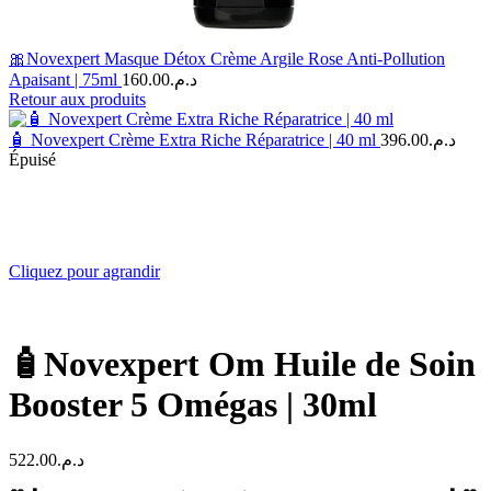
🎀Novexpert Masque Détox Crème Argile Rose Anti-Pollution
Apaisant | 75ml
160.00
د.م.
Retour aux produits
🧴 Novexpert Crème Extra Riche Réparatrice | 40 ml
396.00
د.م.
Épuisé
Cliquez pour agrandir
🧴Novexpert Om Huile de Soin
Booster 5 Omégas | 30ml
522.00
د.م.