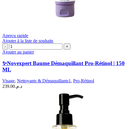
Aperçu rapide
Ajouter à la liste de souhaits
quantité
de
Ajouter au panier
✨Novexpert
Baume
✨Novexpert Baume Démaquillant Pro-Rétinol | 150
Démaquillant
ML
Pro-
Rétinol
Visage
,
Nettoyants & Démaquillants1
,
Pro-Rétinol
|
239.00
د.م.
150
ML