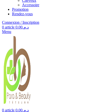
Cheveux
Accessoire
Promotion
Rendez-vous
Connexion / Inscription
0
article
0.00
د.م.
Menu
0
article
0.00
د.م.