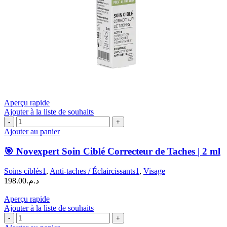
Aperçu rapide
Ajouter à la liste de souhaits
quantité
de
Ajouter au panier
🎯
Novexpert
🎯 Novexpert Soin Ciblé Correcteur de Taches | 2 ml
Soin
Ciblé
Soins ciblés1
,
Anti-taches / Éclaircissants1
,
Visage
Correcteur
198.00
د.م.
de
Taches
Aperçu rapide
|
Ajouter à la liste de souhaits
2
quantité
ml
de