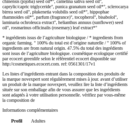
chinensis (jojoba) seed oil*°, camelina sativa seed oil°,
caprylic/capric triglyceride°, punica granatum seed oil*°, sclerocarya
birrea seed oil°, plukenetia volubilis seed oil*°, hippophae
rhamnoides oil*°, parfum (fragrance)°, tocopherol°, bisabolol°,
laminaria ochroleuca extract°, helianthus annuus (sunflower) seed
oil°, rosmarinus officinalis (rosemary) leaf extract*°
* ingrédients issus de l’agriculture biologique / * ingredients from
organic farming. ° 100% du total est d’origine naturelle / ° 100% of
ingredients are from natural origin. 47.5% du total des ingrédients
sont issus de l’agriculture biologique. cosmétique ecologique certifié
par ecocert greenlife selon le référentiel ecocert disponible sur
http://cosmetiques.ecocert.com. ref: 0561301/17v1
Les listes d’ingrédients entrant dans la composition des produits de
la marque novexpert sont régulièrement mises à jour. avant d’utiliser
un produit de la marque novexpert, veuillez lire la liste d’ingrédients
située sur son emballage afin de vous assurer que les ingrédients
sont adaptés à votre utilisation personnelle. vérifiez par vous-même
la composition de
Informations complémentaires
Profil
Adultes