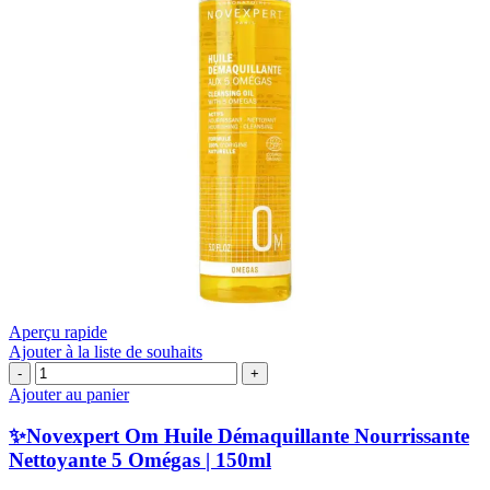
Aperçu rapide
Ajouter à la liste de souhaits
quantité
de
Ajouter au panier
✨Novexpert
Om
✨Novexpert Om Huile Démaquillante Nourrissante
Huile
Nettoyante 5 Omégas | 150ml
Démaquillante
Nourrissante