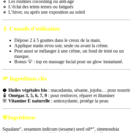
🔹 Les routines cocooning ou anti-âge
🔹 L’éclat des teints ternes ou fatigués
🔹 L’hiver, ou après une exposition au soleil
💧
Conseils d’utilisation
Dépose 2 à 5 gouttes dans le creux de la main.
Applique matin et/ou soir, seule ou avant la crème.
Peut aussi se mélanger à une crème, un fond de teint ou un
masque.
Bonus 💡 : top en massage facial pour un glow instantané.
🌱
Ingrédients clés
🥥
Huiles végétales bio
: macadamia, sésame, jojoba… pour nourrir
🧴
Omégas 3, 5, 6, 7, 9
: pour renforcer, réparer et illuminer
🌸
Vitamine E naturelle
: antioxydante, protège la peau
🌸
Ingrédients
Squalane°, sesamum indicum (sesame) seed oil*°, simmondsia