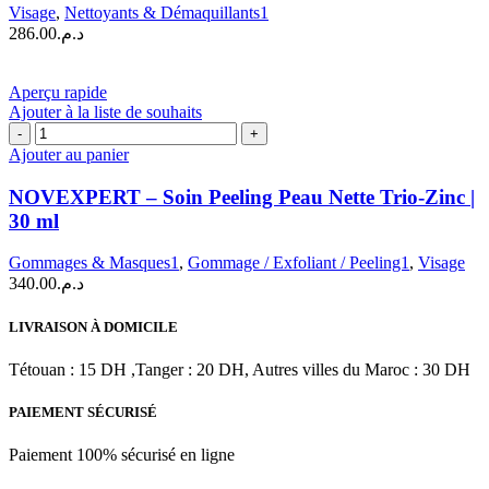
Visage
,
Nettoyants & Démaquillants1
Nettoyante
286.00
د.م.
5
Omégas
|
Aperçu rapide
150ml
Ajouter à la liste de souhaits
quantité
de
Ajouter au panier
NOVEXPERT
–
NOVEXPERT – Soin Peeling Peau Nette Trio-Zinc |
Soin
30 ml
Peeling
Peau
Gommages & Masques1
,
Gommage / Exfoliant / Peeling1
,
Visage
Nette
340.00
د.م.
Trio-
Zinc
|
LIVRAISON À DOMICILE
30
ml
Tétouan : 15 DH ,Tanger : 20 DH, Autres villes du Maroc : 30 DH
PAIEMENT SÉCURISÉ
Paiement 100% sécurisé en ligne