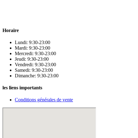
Para & beauty Tétouan votre destination pour la santé et le bien-être
! Nous sommes fiers d’offrir une vaste sélection de produits de
qualité pour répondre à tous vos besoins en matière de santé et de
beauté.
Horaire
Lundi: 9:30-23:00
Mardi: 9:30-23:00
Mercredi: 9:30-23:00
Jeudi: 9:30-23:00
Vendredi: 9:30-23:00
Samedi: 9:30-23:00
Dimanche: 9:30-23:00
les liens importants
Conditions générales de vente