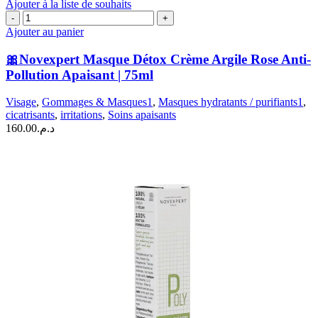
Ajouter à la liste de souhaits
quantité
de
Ajouter au panier
🎀
Novexpert
🎀Novexpert Masque Détox Crème Argile Rose Anti-
Masque
Pollution Apaisant | 75ml
Détox
Crème
Visage
,
Gommages & Masques1
,
Masques hydratants / purifiants1
,
Argile
cicatrisants
,
irritations
,
Soins apaisants
Rose
160.00
د.م.
Anti-
Pollution
Apaisant
|
75ml