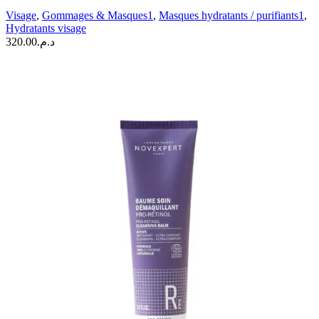
Ultra-
Visage
,
Gommages & Masques1
,
Masques hydratants / purifiants1
,
Nourrissant
Hydratants visage
|
320.00
د.م.
50
ml