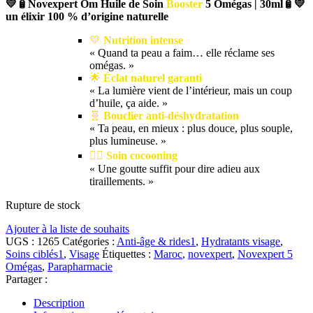
💛🧴Novexpert Om Huile de Soin
Booster
5 Omégas | 30ml🧴💛
un élixir 100 % d’origine naturelle
💛
Nutrition intense
« Quand ta peau a faim… elle réclame ses
omégas. »
🌟
Éclat naturel garanti
« La lumière vient de l’intérieur, mais un coup
d’huile, ça aide. »
🧬
Bouclier anti-déshydratation
« Ta peau, en mieux : plus douce, plus souple,
plus lumineuse. »
🧘‍♀️
Soin cocooning
« Une goutte suffit pour dire adieu aux
tiraillements. »
Rupture de stock
Ajouter à la liste de souhaits
UGS :
1265
Catégories :
Anti-âge & rides1
,
Hydratants visage
,
Soins ciblés1
,
Visage
Étiquettes :
Maroc
,
novexpert
,
Novexpert 5
Omégas
,
Parapharmacie
Partager :
Description