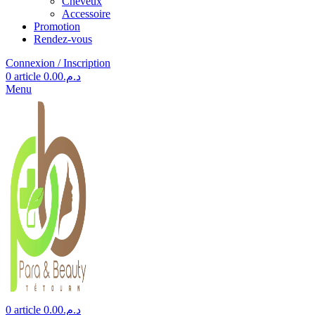
Cheveux
Accessoire
Promotion
Rendez-vous
Connexion / Inscription
0
article
0.00
د.م.
Menu
0
article
0.00
د.م.