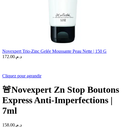
Novexpert Trio-Zinc Gelée Moussante Peau Nette | 150 G
172.00
د.م.
Cliquez pour agrandir
🚨Novexpert Zn Stop Boutons
Express Anti-Imperfections |
7ml
158.00
د.م.