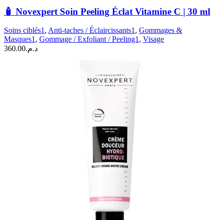
Novexpert
🧴 Novexpert Soin Peeling Éclat Vitamine C | 30 ml
Soin
Peeling
Soins ciblés1
,
Anti-taches / Éclaircissants1
,
Gommages &
Éclat
Masques1
,
Gommage / Exfoliant / Peeling1
,
Visage
Vitamine
360.00
د.م.
C
|
30
ml