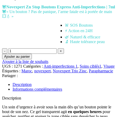
🚨Novexpert Zn Stop Boutons Express Anti-Imperfections | 7ml
🚨
« Un bouton ? Pas de panique, l’arme fatale est à portée de main
💥💧 »
🚨 SOS Boutons
⚡ Action en 24H
🌿 Naturel & efficace
🔬 Haute tolérance peau
quantité
de
Ajouter au panier
🚨
Ajouter à la liste de souhaits
Novexpert
UGS :
1271
Catégories :
Anti-imperfections 1
,
Soins ciblés1
,
Visage
Zn
Étiquettes :
Maroc
,
novexpert
,
Novexpert Trio Zinc
,
Parapharmacie
Stop
Partager :
Boutons
Express
Description
Anti-
Informations complémentaires
Imperfections
|
Description
7ml
Un soin d’urgence à avoir sous la main dès qu’un bouton pointe le
bout de son nez. Ce gel transparent agit
en quelques heures
pour
assécher, purifier et apaiser la zone ciblée sans dessécher la peau.