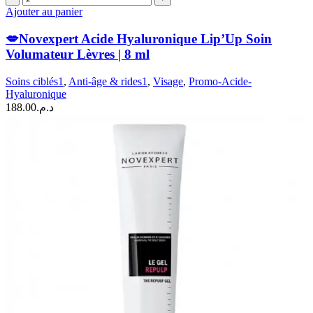
de
Ajouter au panier
💋
Novexpert
💋Novexpert Acide Hyaluronique Lip’Up Soin
Acide
Volumateur Lèvres | 8 ml
Hyaluronique
Lip’Up
Soins ciblés1
,
Anti-âge & rides1
,
Visage
,
Promo-Acide-
Soin
Hyaluronique
Volumateur
188.00
د.م.
Lèvres
|
8
ml