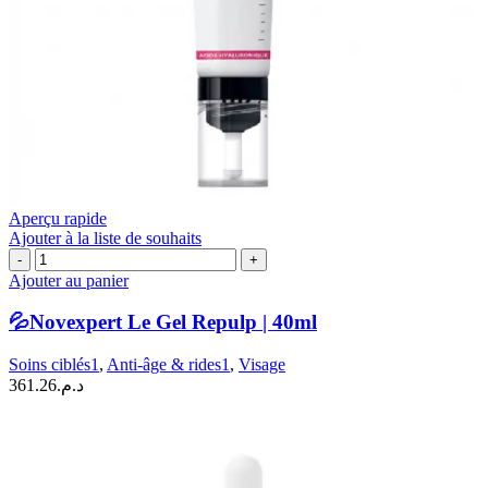
Aperçu rapide
Ajouter à la liste de souhaits
quantité
de
Ajouter au panier
💦
Novexpert
💦Novexpert Le Gel Repulp | 40ml
Le
Gel
Soins ciblés1
,
Anti-âge & rides1
,
Visage
Repulp
361.26
د.م.
|
40ml