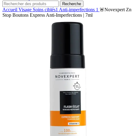
Recherche
Accueil
Visage
Soins ciblés1
Anti-imperfections 1
🚨Novexpert Zn
Stop Boutons Express Anti-Imperfections | 7ml