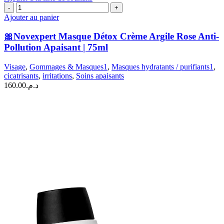
quantité
de
Ajouter au panier
🎀
Novexpert
🎀Novexpert Masque Détox Crème Argile Rose Anti-
Masque
Pollution Apaisant | 75ml
Détox
Crème
Visage
,
Gommages & Masques1
,
Masques hydratants / purifiants1
,
Argile
cicatrisants
,
irritations
,
Soins apaisants
Rose
160.00
د.م.
Anti-
Pollution
Apaisant
|
75ml