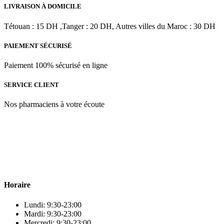
150
LIVRAISON À DOMICILE
G
Tétouan : 15 DH ,Tanger : 20 DH, Autres villes du Maroc : 30 DH
PAIEMENT SÉCURISÉ
Paiement 100% sécurisé en ligne
SERVICE CLIENT
Nos pharmaciens à votre écoute
Para & beauty Tétouan votre destination pour la santé et le bien-être
! Nous sommes fiers d’offrir une vaste sélection de produits de
qualité pour répondre à tous vos besoins en matière de santé et de
beauté.
Horaire
Lundi: 9:30-23:00
Mardi: 9:30-23:00
Mercredi: 9:30-23:00