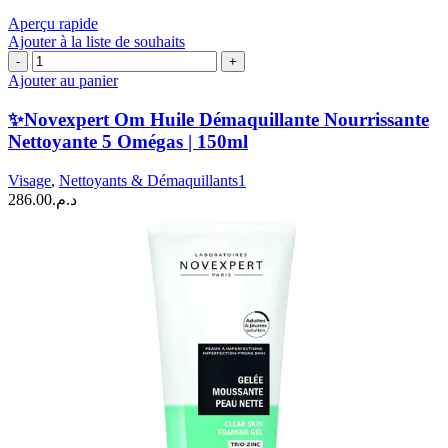
Aperçu rapide
Ajouter à la liste de souhaits
quantité
de
Ajouter au panier
✨Novexpert
Om
✨Novexpert Om Huile Démaquillante Nourrissante
Huile
Nettoyante 5 Omégas | 150ml
Démaquillante
Nourrissante
Visage
,
Nettoyants & Démaquillants1
Nettoyante
286.00
د.م.
5
Omégas
|
150ml