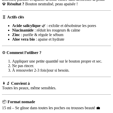
💎
Résultat ?
Bouton neutralisé, peau apaisée !
🧬
Actifs clés
Acide salicylique
🌿 : exfolie et désobstrue les pores
Niacinamide
: réduit les rougeurs & calme
Zinc
: purifie & régule le sébum
Aloe vera bio
: apaise et hydrate
⚙️
Comment l’utiliser ?
Appliquer une petite quantité sur le bouton propre et sec.
Ne pas rincer.
À renouveler 2-3 fois/jour si besoin.
👩‍🔬
Convient à
Toutes les peaux, même sensibles.
📦
Format nomade
15 ml – Se glisse dans toutes les poches ou trousses beauté 💼