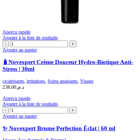
Aperçu rapide
Ajouter à la liste de souhaits
quantité
de
Ajouter au panier
🧴
Novexpert
🧴Novexpert Crème Douceur Hydro-Biotique Anti-
Crème
Stress | 30ml
Douceur
Hydro-
cicatrisants
,
irritations
,
Soins apaisants
,
Visage
Biotique
238.00
د.م.
Anti-
Stress
Aperçu rapide
|
Ajouter à la liste de souhaits
30ml
quantité
de
Ajouter au panier
✨
Novexpert
✨ Novexpert Brume Perfection Éclat | 60 ml
Brume
Perfection