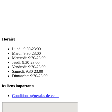
Para & beauty Tétouan votre destination pour la santé et le bien-être
! Nous sommes fiers d’offrir une vaste sélection de produits de
qualité pour répondre à tous vos besoins en matière de santé et de
beauté.
Horaire
Lundi: 9:30-23:00
Mardi: 9:30-23:00
Mercredi: 9:30-23:00
Jeudi: 9:30-23:00
Vendredi: 9:30-23:00
Samedi: 9:30-23:00
Dimanche: 9:30-23:00
les liens importants
Conditions générales de vente