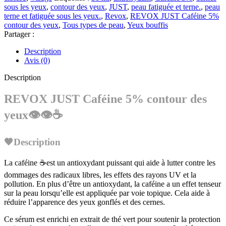
sous les yeux
,
contour des yeux
,
JUST
,
peau fatiguée et terne.
,
peau
terne et fatiguée sous les yeux.
,
Revox
,
REVOX JUST Caféine 5%
contour des yeux
,
Tous types de peau
,
Yeux bouffis
Partager :
Description
Avis (0)
Description
REVOX JUST Caféine 5% contour des
yeux👁️👁️☕
🖤Description
La caféine ☕est un antioxydant puissant qui aide à lutter contre les
dommages des radicaux libres, les effets des rayons UV et la
pollution. En plus d’être un antioxydant, la caféine a un effet tenseur
sur la peau lorsqu’elle est appliquée par voie topique. Cela aide à
réduire l’apparence des yeux gonflés et des cernes.
Ce sérum est enrichi en extrait de thé vert pour soutenir la protection