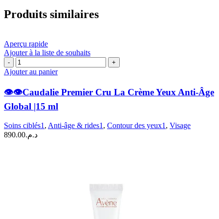
Produits similaires
Aperçu rapide
Ajouter à la liste de souhaits
quantité
de
Ajouter au panier
👁️
👁️👁️Caudalie Premier Cru La Crème Yeux Anti-Âge
👁️
Caudalie
Global |15 ml
Premier
Cru
Soins ciblés1
,
Anti-âge & rides1
,
Contour des yeux1
,
Visage
La
890.00
د.م.
Crème
Yeux
Anti-
Âge
Global
|15
ml