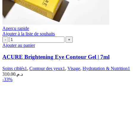
Aperçu rapide
Ajouter à la liste de souhaits
quantité
de
Ajouter au panier
ACURE
Brightening
ACURE Brightening Eye Contour Gel | 7ml
Eye
Contour
Soins ciblés1
,
Contour des yeux1
,
Visage
,
Hydratation & Nutrition1
Gel
310.00
د.م.
|
-33%
7ml