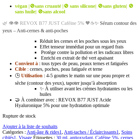
végan |🚫sans cruauté |🚫 sans silicone| 🚫sans gluten| 🚫
sans huile| 🚫sans alcool
🌿 👁️👁️ REVOX B77 JUST Caféine 5%
🖤☕
✨ Sérum contour des
yeux – Anti-cernes & anti-poches
Réduit les cernes et les poches sous les yeux
Effet tenseur immédiat pour un regard frais
Protège contre la pollution et les radicaux libres
Enrichi en extrait de thé vert apaisant
Convient à
: tous types de peau, peaux ternes et fatiguées
Cible
:
cernes, poches, peau fatiguée et terne
🕒
Utilisation
: 4-5 gouttes le matin sur une peau propre et
sèche (contour des yeux), tapoter jusqu’à absorption
✨ À utiliser avant les crèmes hydratantes ou les
huiles
🤝 À combiner avec : REVOX B77 JUST Acide
Hyaluronique 5% pour une hydratation optimale
Rupture de stock
Ajouter à la liste de souhaits
Catégories :
Anti-âge & rides1
,
Anti-taches / Éclaircissants1
,
Soins
ciblés1
,
Visage
Étiquettes :
30 ml
,
antioxydant
,
Caféine 5%
,
cernes