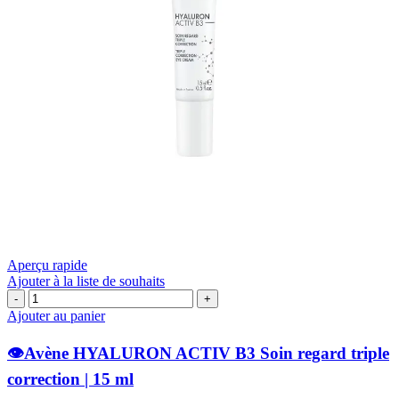
Aperçu rapide
Ajouter à la liste de souhaits
quantité
de
Ajouter au panier
👁️
👁️Avène HYALURON ACTIV B3 Soin regard triple
Avène
HYALURON
correction | 15 ml
ACTIV