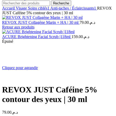
Recherche
Accueil
Visage
Soins ciblés1
Anti-taches / Éclaircissants1
REVOX
JUST Caféine 5% contour des yeux | 30 ml
REVOX JUST Collagène Marin + HA | 30 ml
79.00
د.م.
Retour aux produits
ACURE Brightening Facial Scrub |118ml
159.00
د.م.
Épuisé
Cliquez pour agrandir
REVOX JUST Caféine 5%
contour des yeux | 30 ml
79.00
د.م.