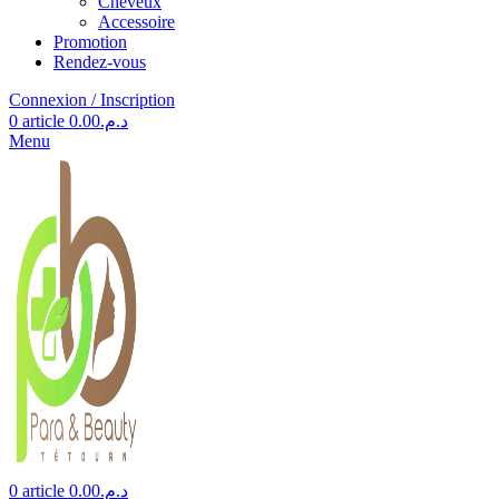
Cheveux
Accessoire
Promotion
Rendez-vous
Connexion / Inscription
0
article
0.00
د.م.
Menu
0
article
0.00
د.م.